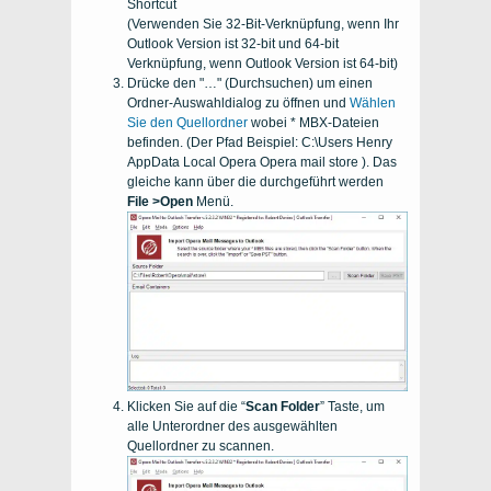
Shortcut
(Verwenden Sie 32-Bit-Verknüpfung, wenn Ihr
Outlook
Version ist
32-bit
und
64-bit
Verknüpfung, wenn
Outlook
Version ist
64-bit
)
Drücke den "…" (Durchsuchen) um einen
Ordner-Auswahldialog zu öffnen und
Wählen
Sie den Quellordner
wobei * MBX-Dateien
befinden. (Der Pfad Beispiel: C:\Users Henry
AppData Local Opera Opera mail store ). Das
gleiche kann über die durchgeführt werden
File >Open
Menü.
Klicken Sie auf die “
Scan Folder
” Taste, um
alle Unterordner des ausgewählten
Quellordner zu scannen.