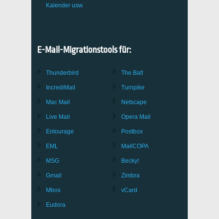
Kalender usw.
E-Mail-Migrationstools für:
Thunderbird
The Bat!
IncrediMail
Turnpike
Mac Mail
Netscape
Live Mail
Opera Mail
Entourage
Postbox
EML
MailCOPA
MSG
Becky!
Gmail
Zimbra
Mbox
vCard
Eudora