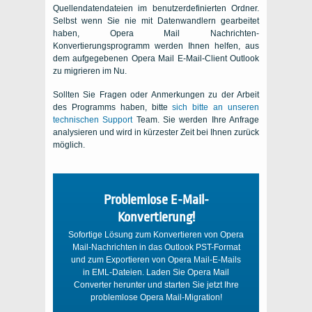
Quellendatendateien im benutzerdefinierten Ordner.
Selbst wenn Sie nie mit Datenwandlern gearbeitet
haben,
Opera Mail
Nachrichten-
Konvertierungsprogramm werden Ihnen helfen, aus
dem aufgegebenen Opera Mail E-Mail-Client Outlook
zu migrieren
im Nu.
Sollten Sie Fragen oder Anmerkungen zu der Arbeit
des Programms haben, bitte
sich bitte an unseren
technischen Support
Team. Sie werden Ihre Anfrage
analysieren und wird in kürzester Zeit bei Ihnen zurück
möglich.
Problemlose E-Mail-
Konvertierung!
Sofortige Lösung zum Konvertieren von Opera
Mail-Nachrichten in das Outlook PST-Format
und zum Exportieren von Opera Mail-E-Mails
in EML-Dateien. Laden Sie Opera Mail
Converter herunter und starten Sie jetzt Ihre
problemlose Opera Mail-Migration!