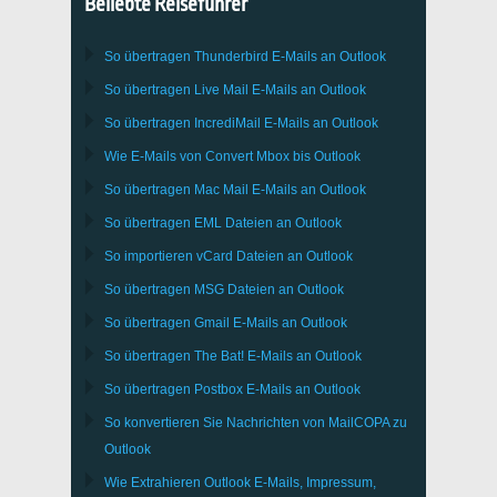
Beliebte Reiseführer
So übertragen
Thunderbird
E-Mails an Outlook
So übertragen
Live Mail
E-Mails an
Outlook
So übertragen
IncrediMail
E-Mails an
Outlook
Wie E-Mails von Convert
Mbox
bis
Outlook
So übertragen
Mac Mail
E-Mails an
Outlook
So übertragen
EML
Dateien an
Outlook
So importieren
vCard
Dateien an
Outlook
So übertragen
MSG
Dateien an
Outlook
So übertragen
Gmail
E-Mails an
Outlook
So übertragen
The Bat!
E-Mails an
Outlook
So übertragen
Postbox
E-Mails an Outlook
So konvertieren Sie Nachrichten von
MailCOPA
zu
Outlook
Wie Extrahieren
Outlook
E-Mails, Impressum,