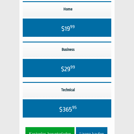
Home
99
$19
Business
99
$29
Technical
95
$365
Kostenlos herunterladen
Lizenz kaufen