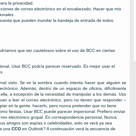
ara la privacidad.
cciones de correo electrónico en el encabezado, Hacer que mis
ionales.
uesta que pueden inundar la bandeja de entrada de todos.
ndríamos que ser cautelosos sobre el uso de BCC en ciertas
sional, Usar BCC podría parecer reservado. Es mejor usar el
s.
 mal visto. Se ve la sombra cuando intenta hacer que alguien se
ectrónico. Además, dentro de un espacio de oficina, difícilmente
 ella, a excepción de la necesidad de manipular a los demás. Uso
an a leer el correo electrónico, pero no tienen que responder –
opiar en la gente, hacerlo, pero nunca pretender que no tiene.
omo fiestas, Usar BCC puede parecer impersonal. Prefiero enviar
correo electrónico grupal. En correspondencia personal, Nunca
 sus amigos son espías o celebridades, esto se verá ya sea
ga una
CCO
en Outlook? A continuación verá la secuencia de