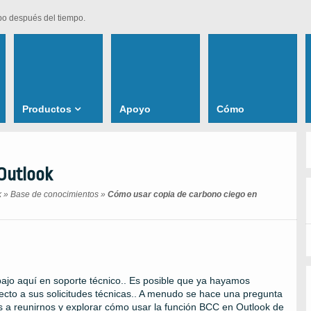
po después del tiempo.
Productos
Apoyo
Cómo
 Outlook
k
»
Base de conocimientos
»
Cómo usar copia de carbono ciego en
ajo aquí en soporte técnico.. Es posible que ya hayamos
cto a sus solicitudes técnicas.. A menudo se hace una pregunta
 a reunirnos y explorar cómo usar la función BCC en Outlook de