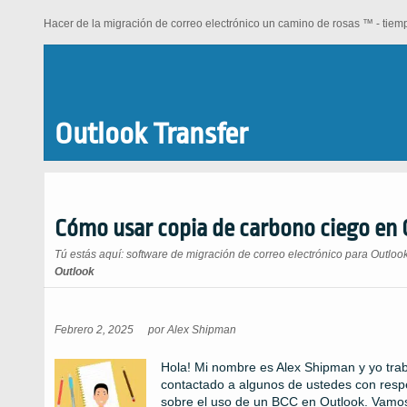
Hacer de la migración de correo electrónico un camino de rosas ™ - tiem
Outlook Transfer
Cómo usar copia de carbono ciego en
Tú estás aquí:
software de migración de correo electrónico para Outloo
Outlook
Febrero 2, 2025
por
Alex Shipman
Hola! Mi nombre es Alex Shipman y yo trab
contactado a algunos de ustedes con respe
sobre el uso de un BCC en Outlook. Vamos