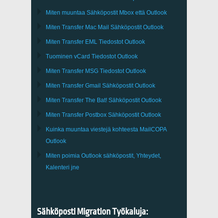
Miten muuntaa Sähköpostit
Mbox
että
Outlook
Miten Transfer
Mac Mail
Sähköpostit
Outlook
Miten Transfer
EML
Tiedostot
Outlook
Tuominen
vCard
Tiedostot
Outlook
Miten Transfer
MSG
Tiedostot
Outlook
Miten Transfer
Gmail
Sähköpostit
Outlook
Miten Transfer
The Bat!
Sähköpostit
Outlook
Miten Transfer
Postbox
Sähköpostit Outlook
Kuinka muuntaa viestejä kohteesta
MailCOPA
Outlook
Miten poimia
Outlook
sähköpostit, Yhteydet,
Kalenteri jne
Sähköposti Migration Työkaluja: