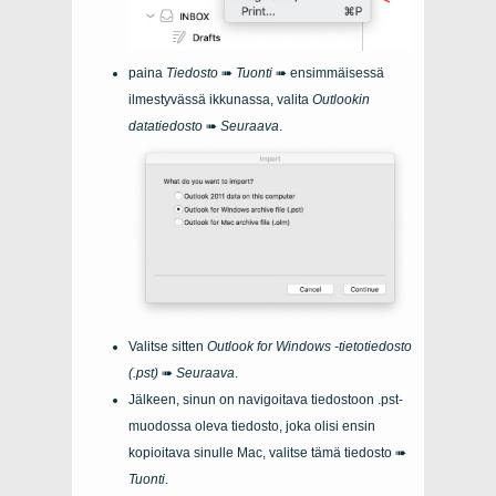
paina
Tiedosto
➠
Tuonti
➠ ensimmäisessä
ilmestyvässä ikkunassa, valita
Outlookin
datatiedosto
➠
Seuraava
.
Valitse sitten
Outlook for Windows -tietotiedosto
(.pst)
➠
Seuraava
.
Jälkeen, sinun on navigoitava tiedostoon .pst-
muodossa oleva tiedosto, joka olisi ensin
kopioitava sinulle Mac, valitse tämä tiedosto ➠
Tuonti
.