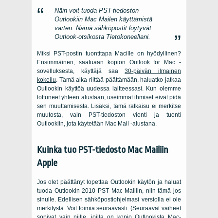
Näin voit tuoda PST-tiedoston
Outlookiin Mac Mailen käyttämistä
varten. Nämä sähköpostit löytyvät
Outlook-otsikosta
Tietokoneellani
.
Miksi PST-postin tuontitapa Macille on hyödyllinen?
Ensimmäinen, saatuaan kopion Outlook for Mac -
sovelluksesta, käyttäjä saa
30-päivän ilmainen
kokeilu
. Tämä aika riittää päättämään, haluatko jatkaa
Outlookin käyttöä uudessa laitteessasi. Kun olemme
tottuneet yhteen alustaan, useimmat ihmiset eivät pidä
sen muuttamisesta. Lisäksi, tämä ratkaisu ei merkitse
muutosta, vain PST-tiedoston vienti ja tuonti
Outlookiin, jota käytetään Mac Mail -alustana.
Kuinka tuo PST-tiedosto Mac Mailiin
Apple
Jos olet päättänyt lopettaa Outlookin käytön ja haluat
tuoda Outlookin 2010 PST Mac Mailiin, niin tämä jos
sinulle. Edellisen sähköpostiohjelmasi versiolla ei ole
merkitystä. Voit toimia seuraavasti. (Seuraavat vaiheet
sopivat vain niille, joilla on kopio Outlookista Mac-