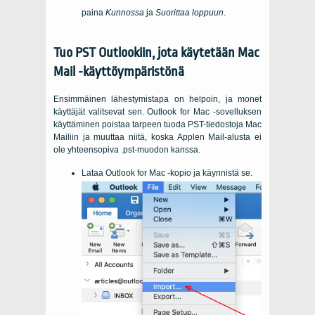
paina
Kunnossa
ja
Suorittaa loppuun
.
Tuo PST Outlookiin, jota käytetään Mac
Mail -käyttöympäristönä
Ensimmäinen lähestymistapa on helpoin, ja monet
käyttäjät valitsevat sen. Outlook for Mac -sovelluksen
käyttäminen poistaa tarpeen tuoda PST-tiedostoja Mac
Mailiin ja muuttaa niitä, koska Applen Mail-alusta ei
ole yhteensopiva .pst-muodon kanssa.
Lataa Outlook for Mac -kopio ja käynnistä se.