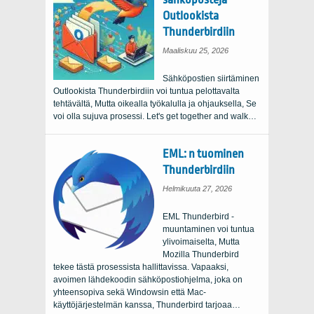
Outlookista
Thunderbirdiin
Maaliskuu 25, 2026
Sähköpostien siirtäminen
Outlookista Thunderbirdiin voi tuntua pelottavalta
tehtävältä, Mutta oikealla työkalulla ja ohjauksella, Se
voi olla sujuva prosessi.
Let's get together and walk
…
EML: n tuominen
Thunderbirdiin
Helmikuuta 27, 2026
EML Thunderbird -
muuntaminen voi tuntua
ylivoimaiselta, Mutta
Mozilla Thunderbird
tekee tästä prosessista hallittavissa. Vapaaksi,
avoimen lähdekoodin sähköpostiohjelma, joka on
yhteensopiva sekä Windowsin että Mac-
käyttöjärjestelmän kanssa, Thunderbird tarjoaa…