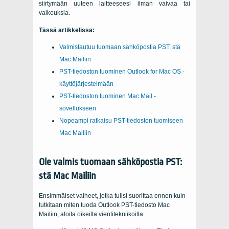
siirtymään uuteen laitteeseesi ilman vaivaa tai
vaikeuksia.
Tässä artikkelissa:
Valmistautuu tuomaan sähköpostia PST: stä
Mac Mailiin
PST-tiedoston tuominen Outlook for Mac OS -
käyttöjärjestelmään
PST-tiedoston tuominen Mac Mail -
sovellukseen
Nopeampi ratkaisu PST-tiedoston tuomiseen
Mac Mailiin
Ole valmis tuomaan sähköpostia PST:
stä Mac Mailiin
Ensimmäiset vaiheet, jotka tulisi suorittaa ennen kuin
tutkitaan miten tuoda Outlook PST-tiedosto Mac
Mailiin, aloita oikeilla vientitekniikoilla.