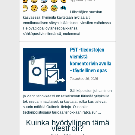
Syyskuu 3, 2025
Lähettäjien suosion
kasvaessa, hymiöitä käytetään nyt laajalti
emotionaalisen sävyn lisäämiseen viestien vaihdossa.
He ovat jopa löytäneet paikkansa
sähköpostiviestinnässä, molemmat…
PST -tiedostojen
viemistä
komentorivin avulla
- täydellinen opas
Toukokuu 19, 2025
Sähköpostien johtaminen
ja vienti tehokkaasti on ratkaisevan tärkeää yrityksille,
tekniset ammattilaiset, ja käyttäjät, jotka käsittelevät
suuria määriä Outlook -tietoja. Outlookin
tiedonpoistosarja tarjoaa tehokkaan ratkaisun…
Kuinka hyödyllinen tämä
viesti oli?