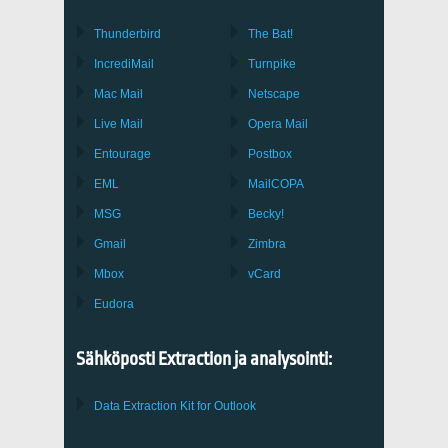
Thunderbird
The Bat!
IncrediMail
Turnpike
Mac Mail
Netscape
Live Mail
Opera Mail
Entourage
Postbox
EML
MailCOPA
MSG
Becky!
Gmail
Zimbra
Mbox
vCard
Eudora
Sähköposti Extraction ja analysointi:
Data Extraction Kit for Outlook