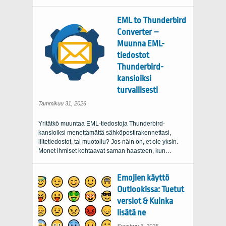
EML to Thunderbird
Converter –
Muunna EML-
tiedostot
Thunderbird-
kansioiksi
turvallisesti
Tammikuu 31, 2026
Yritätkö muuntaa EML-tiedostoja Thunderbird-
kansioiksi menettämättä sähköpostirakennettasi,
liitetiedostot, tai muotoilu? Jos näin on, et ole yksin.
Monet ihmiset kohtaavat saman haasteen, kun…
Emojien käyttö
Outlookissa: Tuetut
versiot & Kuinka
lisätä ne