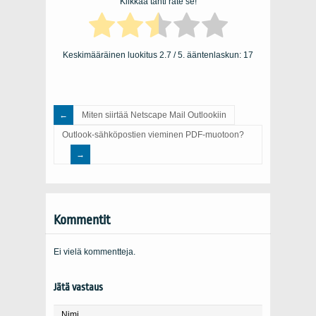
Klikkaa tähti rate se!
Keskimääräinen luokitus
2.7
/ 5. ääntenlaskun:
17
Miten siirtää Netscape Mail Outlookiin
Outlook-sähköpostien vieminen PDF-muotoon?
Kommentit
Ei vielä kommentteja.
Jätä vastaus