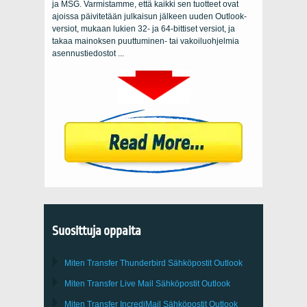
ja MSG. Varmistamme, että kaikki sen tuotteet ovat
ajoissa päivitetään julkaisun jälkeen uuden Outlook-
versiot, mukaan lukien 32- ja 64-bittiset versiot, ja
takaa mainoksen puuttuminen- tai vakoiluohjelmia
asennustiedostot ...
Suosittuja oppaita
Miten Transfer
Thunderbird
Sähköpostit Outlook
Miten Transfer
Live Mail
Sähköpostit
Outlook
Miten Transfer
IncrediMail
Sähköpostit
Outlook