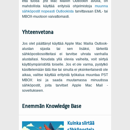
että tuoda .pst Mac Mailiin Outlookin avulla, on
mahdollista käyttää erityisiä ohjelmistoja
muunna
sähköpostit nopeasti Outlookista
tarvittavaan EML- tai
MBOX-muotoon vaivattomasti.
Yhteenvetona
Jos olet päättänyt käyttää Apple Mac Mailia Outlook-
alustan sijasta tai sen lisäksi, tärkeitä
sähköpostiosoitteitasi ei tarvitse uhrata vanhalla
alustallasi. Noudata yllä olevia vaiheita, voit siirtyä
käyttöympäristöltä toiselle. Jos et ole varma, pystytkö
käsittelemään tätä itse tai sinulla ei yksinkertaisesti ole
aikaa, valitse käyttää erityistä työkalua muuntaa PST
MBOX: ksi ja saada muutamassa minuutissa
sähköpostit, joita tarvitset Apple Mac Mail -
sovellukseen.
Enemmän Knowledge Base
Kuinka siirtää
sähköposteja