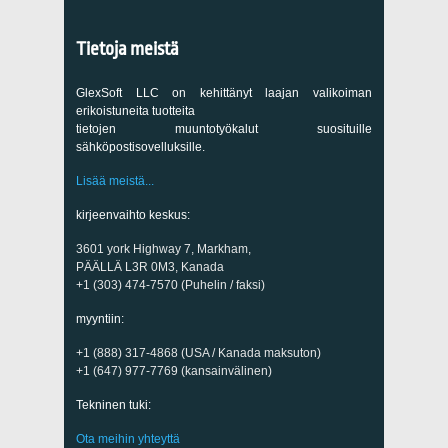
Tietoja meistä
GlexSoft LLC on kehittänyt laajan valikoiman
erikoistuneita tuotteita
tietojen muuntotyökalut suosituille
sähköpostisovelluksille.
Lisää meistä...
kirjeenvaihto keskus:
3601 york Highway 7, Markham,
PÄÄLLÄ L3R 0M3, Kanada
+1 (303) 474-7570 (Puhelin / faksi)
myyntiin:
+1 (888) 317-4868 (USA / Kanada maksuton)
+1 (647) 977-7769 (kansainvälinen)
Tekninen tuki:
Ota meihin yhteyttä