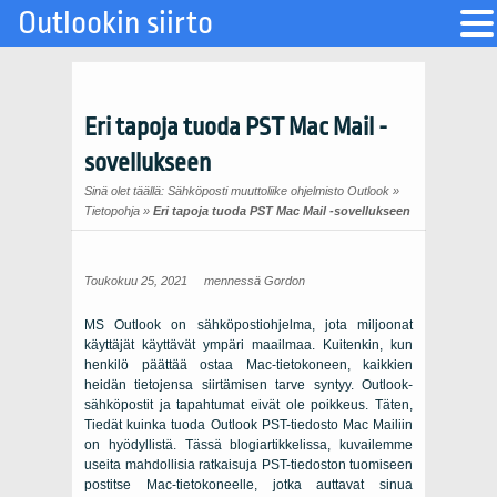
Outlookin siirto
Eri tapoja tuoda PST Mac Mail -
sovellukseen
Sinä olet täällä:
Sähköposti muuttoliike ohjelmisto Outlook
»
Tietopohja
»
Eri tapoja tuoda PST Mac Mail -sovellukseen
Toukokuu 25, 2021
mennessä
Gordon
MS Outlook on sähköpostiohjelma, jota miljoonat
käyttäjät käyttävät ympäri maailmaa. Kuitenkin, kun
henkilö päättää ostaa Mac-tietokoneen, kaikkien
heidän tietojensa siirtämisen tarve syntyy. Outlook-
sähköpostit ja tapahtumat eivät ole poikkeus. Täten,
Tiedät kuinka tuoda Outlook PST-tiedosto Mac Mailiin
on hyödyllistä. Tässä blogiartikkelissa, kuvailemme
useita mahdollisia ratkaisuja PST-tiedoston tuomiseen
postitse Mac-tietokoneelle, jotka auttavat sinua