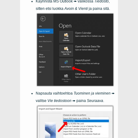
Käynnistä MS Outlook ➠ valikossa
Tiedosto
,
sitten etsi luokka
Avoin & Vienti
ja paina sitä.
Napsauta vaihtoehtoa
Tuominen ja vieminen
➠
valitse
Vie tiedostoon
➠ paina
Seuraava
.