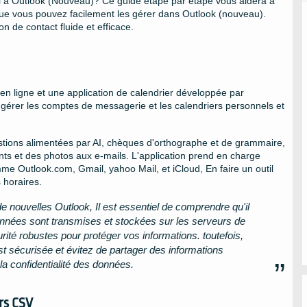
 à Outlook (Nouveau)? Ce guide étape par étape vous aidera à
que vous pouvez facilement les gérer dans Outlook (nouveau).
n de contact fluide et efficace.
en ligne et une application de calendrier développée par
de gérer les comptes de messagerie et les calendriers personnels et
estions alimentées par AI, chèques d'orthographe et de grammaire,
ents et des photos aux e-mails. L'application prend en charge
me Outlook.com, Gmail, yahoo Mail, et iCloud, En faire un outil
 horaires.
e nouvelles Outlook, Il est essentiel de comprendre qu'il
 données sont transmises et stockées sur les serveurs de
té robustes pour protéger vos informations. toutefois,
t sécurisée et évitez de partager des informations
la confidentialité des données.
rs CSV