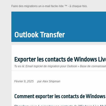
Faire des migrations un e-mail facile ride ™ - à chaque fois.
Outlook Transfer
Exporter les contacts de Windows Liv
Tu es là:
Email logiciel de migration pour Outlook
»
Base de connaissa
Février 9, 2025
par
Alex Shipman
Comment exporter les contacts de Windows 