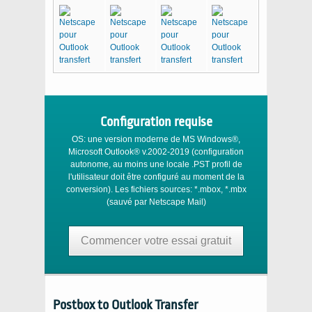
Configuration requise
OS:
une version moderne de
MS Windows®
,
Microsoft Outlook®
v.2002-2019 (configuration
autonome, au moins une locale
.PST
profil de
l'utilisateur doit être configuré au moment de la
conversion). Les fichiers sources:
*.mbox, *.mbx
(sauvé par
Netscape Mail
)
Commencer votre essai gratuit
Postbox to Outlook Transfer