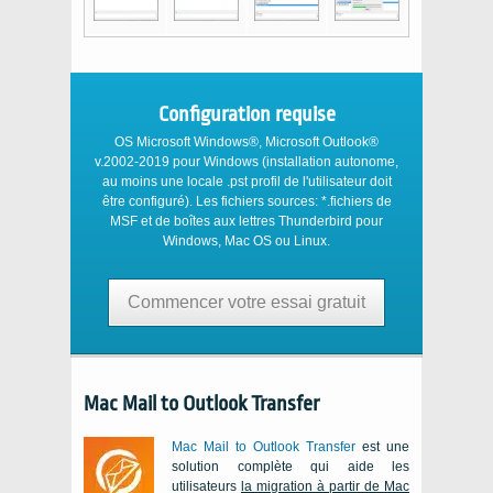
Configuration requise
OS Microsoft Windows®, Microsoft Outlook®
v.2002-2019
pour
Windows
(installation autonome,
au moins une locale
.pst
profil de l'utilisateur doit
être configuré). Les fichiers sources: *.fichiers de
MSF et de boîtes aux lettres
Thunderbird
pour
Windows
,
Mac OS
ou
Linux
.
Commencer votre essai gratuit
Mac Mail to Outlook Transfer
Mac Mail to Outlook Transfer
est une
solution complète qui aide les
utilisateurs
la migration à partir de
Mac