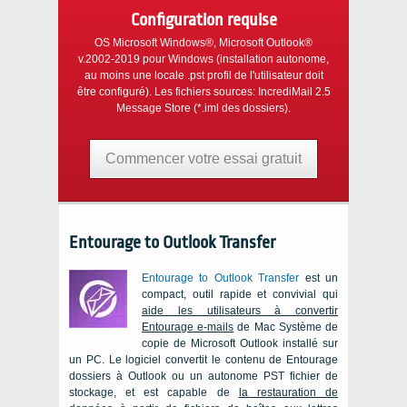
Configuration requise
OS Microsoft Windows®, Microsoft Outlook®
v.2002-2019
pour
Windows
(installation autonome,
au moins une locale
.pst
profil de l'utilisateur doit
être configuré). Les fichiers sources:
IncrediMail 2.5
Message Store
(
*.iml
des dossiers).
Commencer votre essai gratuit
Entourage to Outlook Transfer
Entourage to Outlook Transfer
est un
compact, outil rapide et convivial qui
aide les utilisateurs à convertir
Entourage
e-mails
de
Mac
Système de
copie de
Microsoft Outlook
installé sur
un
PC
. Le logiciel convertit le contenu de
Entourage
dossiers à
Outlook
ou un autonome
PST
fichier de
stockage, et est capable de
la restauration de