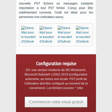
nouvelle
PST
fichiers ou messages existants
importation à tout
PST
fichier. Conçu pour être
extrêmement convivial, l'outil est idéal pour les
personnes non-ordinateur-savvy.
Configuration requise
OS:
une version moderne de
MS Windows®
,
Microsoft Outlook®
v.2002-2019 (configuration
autonome, au moins une locale
.PST
profil de
l'utilisateur doit être configuré au moment de la
conversion). Les fichiers sources:
*.mbs
Commencer votre essai gratuit