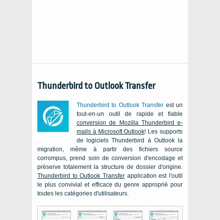
Thunderbird to Outlook Transfer
Thunderbird to Outlook Transfer
est un
tout-en-un outil de rapide et fiable
conversion de
Mozilla Thunderbird
e-
mails à
Microsoft Outlook
! Les supports
de logiciels
Thunderbird
à
Outlook
la
migration, même à partir des fichiers source
corrompus, prend soin de conversion d'encodage et
préserve totalement la structure de dossier d'origine.
Thunderbird to Outlook Transfer
application est l'outil
le plus convivial et efficace du genre approprié pour
toutes les catégories d'utilisateurs.