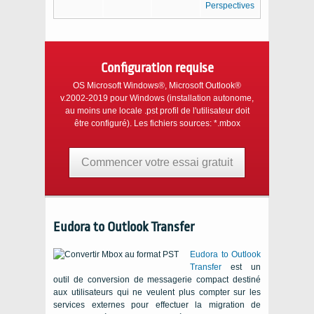
Configuration requise
OS Microsoft Windows®, Microsoft Outlook®
v.2002-2019
pour
Windows
(installation autonome,
au moins une locale
.pst
profil de l'utilisateur doit
être configuré). Les fichiers sources:
*.mbox
Commencer votre essai gratuit
Eudora to Outlook Transfer
Eudora to Outlook
Transfer
est un
outil de conversion de messagerie compact destiné
aux utilisateurs qui ne veulent plus compter sur les
services externes pour effectuer la migration de