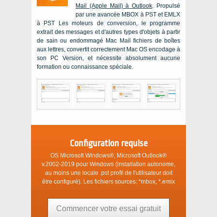
Mail (Apple Mail)
à
Outlook
. Propulsé
par une avancée
MBOX
à
PST
et
EMLX
à
PST
Les moteurs de conversion, le programme
extrait des messages et d'autres types d'objets à partir
de sain ou endommagé
Mac Mail
fichiers de boîtes
aux lettres, convertit correctement
Mac OS
encodage à
son
PC
Version, et nécessite absolument aucune
formation ou connaissance spéciale.
Configuration requise
OS Microsoft Windows®, Microsoft Outlook®
v.2002-2019
pour
Windows
(installation autonome,
au moins une locale
.pst
profil de l'utilisateur doit
être configuré). Les fichiers sources:
*mbox, *.emlx
Commencer votre essai gratuit