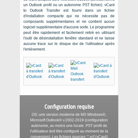
un
Outlook
profil ou un autonome
PST
fichier).
vCard
to Outlook Transfer
est fourni dans un fichier
d'installation compacte qui ne nécessite pas de
composants supplémentaires et ne contient aucun
logiciel supplémentaire d'aucune sorte. Le programme
peut être rapidement et facilement retiré en utilisant
l'outil de désinstallation fenêtre standard et ne laisse
aucune trace sur le disque dur de l'utilisateur après
l'enlèvement.
Configuration requise
OS:
une version moderne de
MS Windows®
,
Microsoft Outlook®
v.2002-2019 (configuration
autonome, au moins une locale
.PST
profil de
l'utilisateur doit être configuré au moment de la
conversion). Les fichiers sources:
*.vcf (vCard)