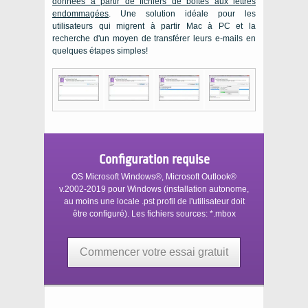
données à partir de fichiers de boîtes aux lettres
endommagées
. Une solution idéale pour les
utilisateurs qui migrent à partir
Mac
à
PC
et la
recherche d'un moyen de transférer leurs e-mails en
quelques étapes simples!
Configuration requise
OS Microsoft Windows®, Microsoft Outlook®
v.2002-2019
pour
Windows
(installation autonome,
au moins une locale
.pst
profil de l'utilisateur doit
être configuré). Les fichiers sources:
*.mbox
Commencer votre essai gratuit