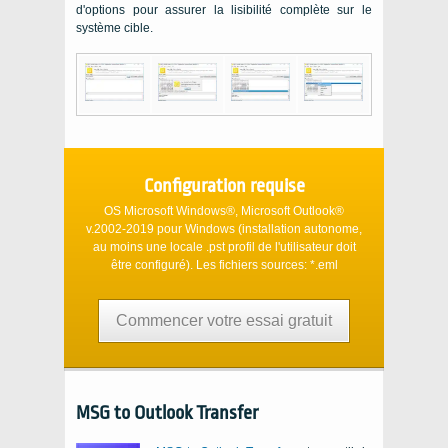
d'options pour assurer la lisibilité complète sur le
système cible.
Configuration requise
OS Microsoft Windows®, Microsoft Outlook®
v.2002-2019
pour
Windows
(installation autonome,
au moins une locale
.pst
profil de l'utilisateur doit
être configuré). Les fichiers sources:
*.eml
Commencer votre essai gratuit
MSG to Outlook Transfer