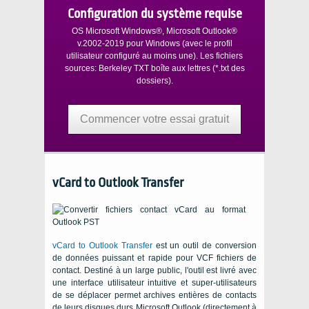
Configuration du système requise
OS Microsoft Windows®, Microsoft Outlook®
v.2002-2019
pour
Windows
(avec le profil
utilisateur configuré au moins une). Les fichiers
sources:
Berkeley TXT
boîte aux lettres (
*.txt
des
dossiers).
Commencer votre essai gratuit
vCard to Outlook Transfer
vCard to Outlook Transfer
est un outil de conversion
de données puissant et rapide pour
VCF
fichiers de
contact. Destiné à un large public, l'outil est livré avec
une interface utilisateur intuitive et super-utilisateurs
de se déplacer permet archives entières de contacts
de leurs disques durs
Microsoft Outlook
(directement à