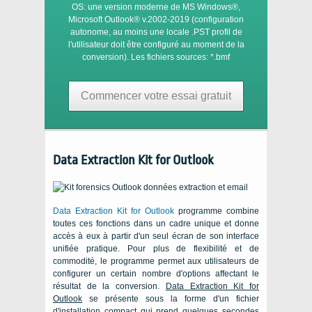
OS:
une version moderne de
MS Windows®
,
Microsoft Outlook®
v.2002-2019 (configuration
autonome, au moins une locale
.PST
profil de
l'utilisateur doit être configuré au moment de la
conversion). Les fichiers sources:
*.bmf
Commencer votre essai gratuit
Data Extraction Kit for Outlook
Data Extraction Kit for Outlook
programme combine
toutes ces fonctions dans un cadre unique et donne
accès à eux à partir d'un seul écran de son interface
unifiée pratique. Pour plus de flexibilité et de
commodité, le programme permet aux utilisateurs de
configurer un certain nombre d'options affectant le
résultat de la conversion.
Data Extraction Kit for
Outlook
se présente sous la forme d'un fichier
d'installation compact qui prend quelques secondes