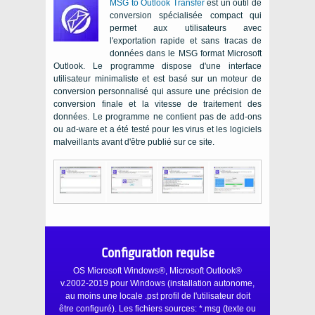
MSG to Outlook Transfer
est un outil de
conversion spécialisée compact qui
permet aux utilisateurs avec
l'exportation rapide et sans tracas de
données dans le
MSG
format
Microsoft
Outlook
. Le programme dispose d'une interface
utilisateur minimaliste et est basé sur un moteur de
conversion personnalisé qui assure une précision de
conversion finale et la vitesse de traitement des
données. Le programme ne contient pas de add-ons
ou ad-ware et a été testé pour les virus et les logiciels
malveillants avant d'être publié sur ce site.
Configuration requise
OS Microsoft Windows®, Microsoft Outlook®
v.2002-2019
pour
Windows
(installation autonome,
au moins une locale
.pst
profil de l'utilisateur doit
être configuré). Les fichiers sources:
*.msg
(texte ou