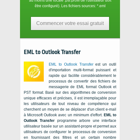
au moins une locale
.pst
profil de l'utilisateur doit
être configuré). Les fichiers sources:
*.eml
Commencer votre essai gratuit
EML to Outlook Transfer
EML to Outlook Transfer
est un outil
d'importation multi-format puissant et
rapide qui facilite considérablement le
processus de convertir des fichiers de
messagerie de
EML
format
Outlook
et
PST
format. Basé sur des algorithmes de conversion
unique efficaces et précises, il est irremplaçable pour
les utilisateurs de tout niveau de compétence qui
cherchent un moyen de se déplacer d'un client e-mail
à
Microsoft Outlook
avec un minimum d'effort.
EML to
Outlook Transfer
programme arbore une interface
utilisateur basée sur un assistant-propre et permet aux
utilisateurs de configurer le processus de conversion
en fournissant des filtres et un certain nombre