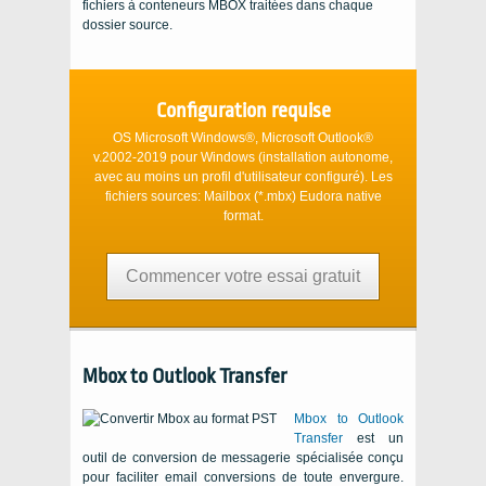
fichiers à conteneurs MBOX traitées dans chaque
dossier source.
Configuration requise
OS Microsoft Windows®, Microsoft Outlook®
v.2002-2019
pour
Windows
(installation autonome,
avec au moins un profil d'utilisateur configuré). Les
fichiers sources:
Mailbox (*.mbx)
Eudora
native
format.
Commencer votre essai gratuit
Mbox to Outlook Transfer
Mbox to Outlook
Transfer
est un
outil de conversion de messagerie spécialisée conçu
pour faciliter email conversions de toute envergure.