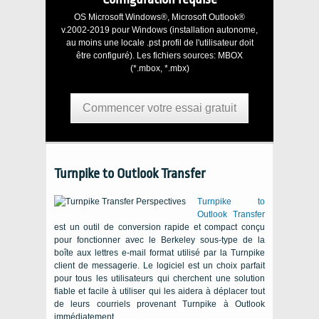
OS Microsoft Windows®, Microsoft Outlook®
v.2002-2019
pour
Windows
(installation autonome,
au moins une locale
.pst
profil de l'utilisateur doit
être configuré). Les fichiers sources:
MBOX
(*.mbox, *.mbx)
Commencer votre essai gratuit
Turnpike to Outlook Transfer
Turnpike to
Outlook Transfer
est un outil de conversion rapide et compact conçu
pour fonctionner avec le
Berkeley
sous-type de la
boîte aux lettres e-mail format utilisé par la
Turnpike
client de messagerie. Le logiciel est un choix parfait
pour tous les utilisateurs qui cherchent une solution
fiable et facile à utiliser qui les aidera à déplacer tout
de leurs courriels provenant
Turnpike
à
Outlook
immédiatement.