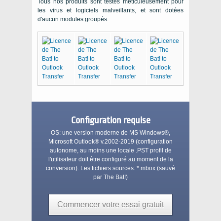
Tous nos produits sont testés méticuleusement pour
les virus et logiciels malveillants, et sont dotées
d'aucun modules groupés.
Configuration requise
OS:
une version moderne de
MS Windows®
,
Microsoft Outlook®
v.2002-2019 (configuration
autonome, au moins une locale
.PST
profil de
l'utilisateur doit être configuré au moment de la
conversion). Les fichiers sources:
*.mbox
(sauvé
par
The Bat!
)
Commencer votre essai gratuit