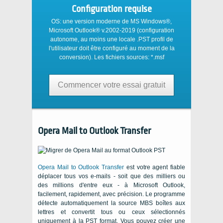
Configuration requise
OS:
une version moderne de
MS Windows®
,
Microsoft Outlook®
v.2002-2019 (configuration
autonome, au moins une locale
.PST
profil de
l'utilisateur doit être configuré au moment de la
conversion). Les fichiers sources:
*.msf
Commencer votre essai gratuit
Opera Mail to Outlook Transfer
Opera Mail to Outlook Transfer
est votre agent fiable
déplacer tous vos e-mails - soit que des milliers ou
des millions d'entre eux - à
Microsoft Outlook
,
facilement, rapidement, avec précision. Le programme
détecte automatiquement la source MBS boîtes aux
lettres et convertit tous ou ceux sélectionnés
uniquement à la
PST
format. Vous pouvez créer une