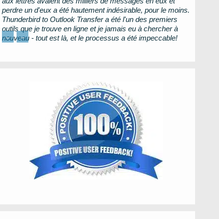
aux lettres avaient des milliers de messages en eux et
perdre un d'eux a été hautement indésirable, pour le moins.
Thunderbird to Outlook Transfer
a été l'un des premiers
outils que je trouve en ligne et je jamais eu à chercher à
←
→
nouveau - tout est là, et le processus a été impeccable!