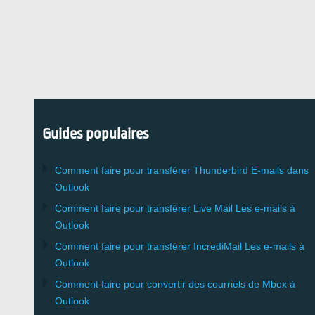
Guides populaires
Comment faire pour transférer
Thunderbird
E-mails dans
Outlook
Comment faire pour transférer
Live Mail
Les e-mails à
Outlook
Comment faire pour transférer
IncrediMail
Les e-mails à
Outlook
Comment faire pour convertir des courriels de
Mbox
à
Outlook