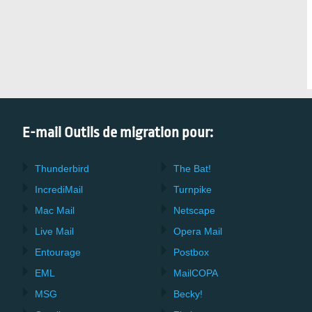
E-mail Outils de migration pour:
Thunderbird
The Bat!
IncrediMail
Turnpike
Mac Mail
Netscape
Live Mail
Opera Mail
Entourage
Postbox
EML
MailCOPA
MSG
Becky!