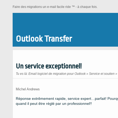
Faire des migrations un e-mail facile ride ™ - à chaque fois.
Outlook Transfer
Un service exceptionnel!
Tu es là:
Email logiciel de migration pour Outlook
»
Service et soutien
»
Michel Andrews
Réponse extrêmement rapide, service expert…parfait! Pourqu
quand il peut être réglé par un professionnel!!