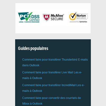
Guides populaires
Comment faire pour transférer
Thunderbird
E-mails
dans Outlook
Comment faire pour transférer
Live Mail
Les e-
mails à
Outlook
Comment faire pour transférer
IncrediMail
Les e-
mails à
Outlook
Comment faire pour convertir des courriels de
Mbox
à
Outlook