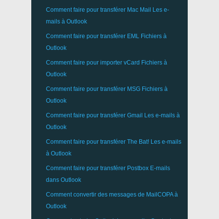
Comment faire pour transférer
Mac Mail
Les e-
mails à
Outlook
Comment faire pour transférer
EML
Fichiers à
Outlook
Comment faire pour importer
vCard
Fichiers à
Outlook
Comment faire pour transférer
MSG
Fichiers à
Outlook
Comment faire pour transférer
Gmail
Les e-mails à
Outlook
Comment faire pour transférer
The Bat!
Les e-mails
à
Outlook
Comment faire pour transférer
Postbox
E-mails
dans Outlook
Comment convertir des messages de
MailCOPA
à
Outlook