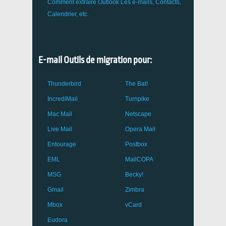
Comment extraire
Outlook
Les e-mails, Contacts,
Calendrier, etc.
E-mail Outils de migration pour:
Thunderbird
The Bat!
IncrediMail
Turnpike
Mac Mail
Netscape
Live Mail
Opera Mail
Entourage
Postbox
EML
MailCOPA
MSG
Becky!
Gmail
Zimbra
Mbox
vCard
Eudora