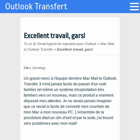
Outlook Transfert
Excellent travail, gars!
Tu es là:
Email logiciel de migration pour Outlook
»
Mac Mail
to Outlook Transfer
»
Excellent travail, gars!
Mike Jennings
Un grand merci à l'équipe derrière
Mac Mail to Outlook
Transfer
. Il n'est jamais facile de passer d'un outil
familier (et même un système d'exploitation très
familier) vers un nouveau, mais ce produit a vraiment
dépassé mes attentes. Je ne serais jamais imaginer
que ce serait si facile de convertir mes courriels de
mon
Mac
à mon nouveau
PC
. L'ensemble de la
procédure était un clin d'oeil et par la suite, j'ai trouvé
zéro problèmes avec mon mail!