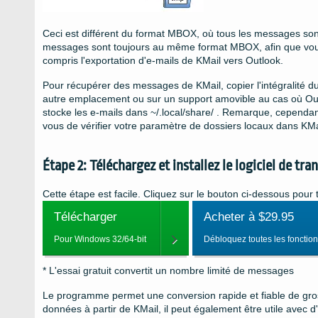
Ceci est différent du format MBOX, où tous les messages sont 
messages sont toujours au même format MBOX, afin que vous p
compris l'exportation d'e-mails de KMail vers Outlook.
Pour récupérer des messages de KMail, copier l'intégralité d
autre emplacement ou sur un support amovible au cas où Outl
stocke les e-mails dans ~/.local/share/ . Remarque, cependan
vous de vérifier votre paramètre de dossiers locaux dans KMa
Étape 2: Téléchargez et installez le logiciel de t
Cette étape est facile. Cliquez sur le bouton ci-dessous pour
Télécharger
Acheter à $29.95
Pour Windows 32/64-bit
Débloquez toutes les fonction
* L'essai gratuit convertit un nombre limité de messages
Le programme permet une conversion rapide et fiable de gro
données à partir de KMail, il peut également être utile avec