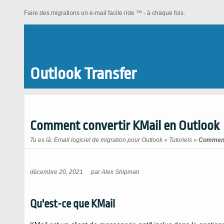
Faire des migrations un e-mail facile ride ™ - à chaque fois.
Outlook Transfer
Comment convertir KMail en Outlook
Tu es là:
Email logiciel de migration pour Outlook
»
Tutoriels
»
Comment 
décembre 20, 2021
par
Alex Shipman
Qu'est-ce que KMail