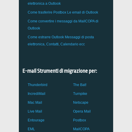
elettronica a
Outlook
Come trasferire
Postbox
Le email di Outlook
Come convertire i messaggi da
MailCOPA
di
Outlook
Come estrarre
Outlook
Messaggi di posta
elettronica, Contatti, Calendario ecc
E-mail Strumenti di migrazione per:
Thunderbird
The Bat!
IncrediMail
Turnpike
Mac Mail
Netscape
Live Mail
Opera Mail
Entourage
Postbox
EML
MailCOPA