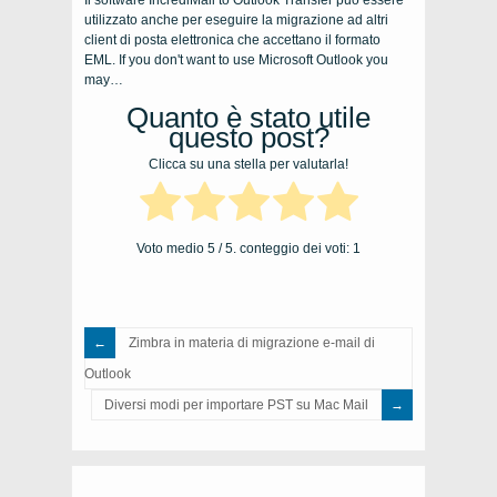
utilizzato anche per eseguire la migrazione ad altri
client di posta elettronica che accettano il formato
EML.
If you don't want to use Microsoft Outlook you
may
…
Quanto è stato utile
questo post?
Clicca su una stella per valutarla!
Voto medio
5
/ 5. conteggio dei voti:
1
Zimbra in materia di migrazione e-mail di
Outlook
Diversi modi per importare PST su Mac Mail