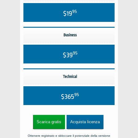
95
$19
Business
95
$39
Technical
95
$365
Scarica gratis
Acquista licenza
Ottenere registrato e sbloccare il potenziale della versione