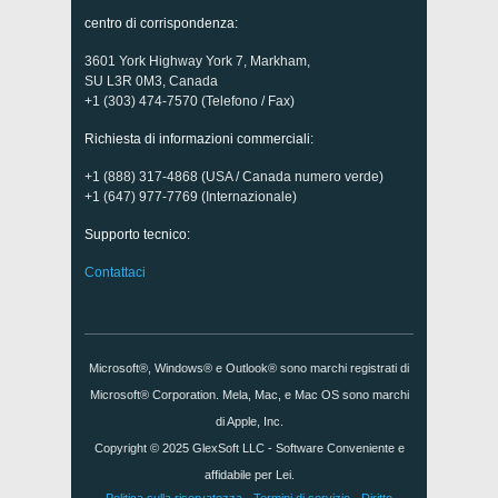
centro di corrispondenza:
3601 York Highway York 7, Markham,
SU L3R 0M3, Canada
+1 (303) 474-7570 (Telefono / Fax)
Richiesta di informazioni commerciali:
+1 (888) 317-4868 (USA / Canada numero verde)
+1 (647) 977-7769 (Internazionale)
Supporto tecnico:
Contattaci
Microsoft®, Windows® e Outlook® sono marchi registrati di
Microsoft® Corporation. Mela, Mac, e Mac OS sono marchi
di Apple, Inc.
Copyright © 2025
GlexSoft LLC
- Software Conveniente e
affidabile per Lei.
Politica sulla riservatezza
·
Termini di servizio
·
Diritto