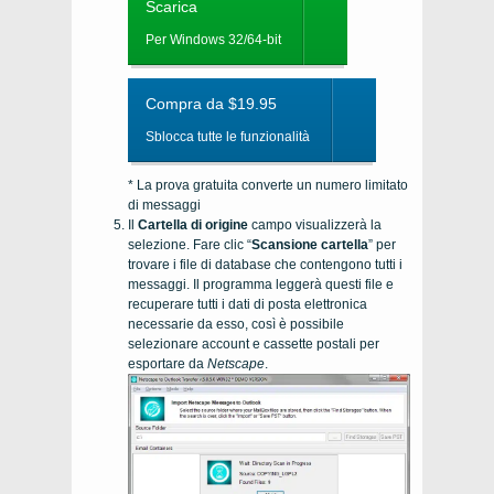
Scarica
Per Windows 32/64-bit
Compra da $19.95
Sblocca tutte le funzionalità
* La prova gratuita converte un numero limitato
di messaggi
Il
Cartella di origine
campo visualizzerà la
selezione. Fare clic “
Scansione cartella
” per
trovare i file di database che contengono tutti i
messaggi. Il programma leggerà questi file e
recuperare tutti i dati di posta elettronica
necessarie da esso, così è possibile
selezionare account e cassette postali per
esportare da
Netscape
.