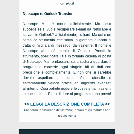
completa!
Netscape to Outlook Transfer
Netscape Mail è morto, ufficialmente. Ma cosa
succede se si vuole recuperare e-mail da Netscape e
salvarli in Outlook? Ufficialmente,
it's hard
. Ma qui è un
semplice strumento che salva la giornata quando si
tratta di migliaia di messaggi da trasferire. Il nome è
Netscape al trasferimento di Outlook. Prendi lo
strumento, specificare i file in formato casella di posta
di Netscape Mail e rilassarsi sulla sedia a guardare il
programma converte ogni singolo bit di dati con
precisione e completamente. E non che si sarebbe
dovuto aspettare per ore; infatti l'utensile è
estremamente veloce grazie ad algoritmi avanzati
all'interno. Così potrete godere le vostre email trasferiti
in pochi minuti. È ora di dare al programma una prova!
>>
LEGGI LA DESCRIZIONE COMPLETA
<<
Controllare descrizione del software,
details of it's features and
requirements