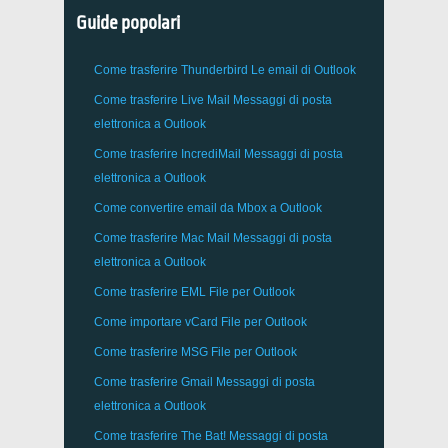
Guide popolari
Come trasferire
Thunderbird
Le email di Outlook
Come trasferire
Live Mail
Messaggi di posta
elettronica a
Outlook
Come trasferire
IncrediMail
Messaggi di posta
elettronica a
Outlook
Come convertire email da
Mbox
a
Outlook
Come trasferire
Mac Mail
Messaggi di posta
elettronica a
Outlook
Come trasferire
EML
File per
Outlook
Come importare
vCard
File per
Outlook
Come trasferire
MSG
File per
Outlook
Come trasferire
Gmail
Messaggi di posta
elettronica a
Outlook
Come trasferire
The Bat!
Messaggi di posta