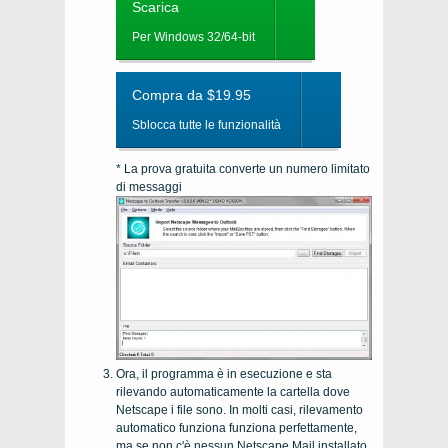
Scarica
Per Windows 32/64-bit
Compra da $19.95
Sblocca tutte le funzionalità
* La prova gratuita converte un numero limitato
di messaggi
Ora, il programma è in esecuzione e sta
rilevando automaticamente la cartella dove
Netscape
i file sono. In molti casi, rilevamento
automatico funziona funziona perfettamente,
ma se non c'è nessun
Netscape Mail
installato