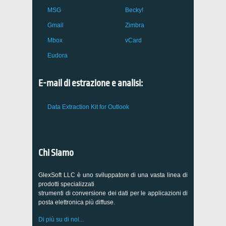
MSG
Becky!
Gmail
Zimbra
Mbox
vCard
Eudora
E-mail di estrazione e analisi:
Data Extraction Kit for Outlook
Chi Siamo
GlexSoft LLC è uno sviluppatore di una vasta linea di
prodotti specializzati
strumenti di conversione dei dati per le applicazioni di
posta elettronica più diffuse.
Di più su di noi...