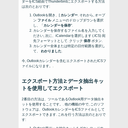
ダーをICS経由でThunderbirdにエクスポートする方法
は次のとおりです:
Outlookを開き、[
カレンダー
. それから, オープ
ン
ファイル
メニューのドロップダウンを選択
し、「
カレンダーを保存
".
カレンダーを保存するファイル名を入力してく
ださい, 次に、iCalendarを選択します (.ICS) 宛
先フォーマットとして. クリック
保存
ボタン.
カレンダー全体または特定の日付範囲を選択し
て、
わかりました
.
今, Outlookカレンダーを含むエクスポートされたICSフ
ァイルになります。.
エクスポート方法 2: データ抽出キッ
トを使用してエクスポート
2番目の方法は、ツールであるOutlook用データ抽出キ
ットを使用することです。. 他の機能の中で, このソフ
トウェアは、OutlookカレンダーをICSファイルとして
エクスポートできます. これを行う方法は次のとおりで
す: