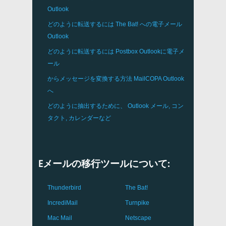
Outlook
どのように転送するには
The Bat!
への電子メール
Outlook
どのように転送するには
Postbox
Outlookに電子メ
ール
からメッセージを変換する方法
MailCOPA
Outlook
へ
どのように抽出するために、
Outlook
メール, コン
タクト, カレンダーなど
Eメールの移行ツールについて:
Thunderbird
The Bat!
IncrediMail
Turnpike
Mac Mail
Netscape