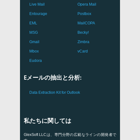
Live Mail
Opera Mail
Entourage
Postbox
EML
MailCOPA
MSG
Becky!
Gmail
Zimbra
Mbox
vCard
Eudora
Eメールの抽出と分析:
Data Extraction Kit for Outlook
私たちに関しては
GlexSoft LLCは、専門分野の広範なラインの開発者で