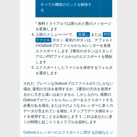
すべての機能のロックを解除す
る
* 無料トライアルでは限られた数のメッセージ
を変換します
上部のメニューバーで、
見通し
または
PST
ファイル
ボタン. 最初のボタンは、デフォルト
のOutlookプロファイルからカレンダーを直接
エクスポートします, 2番目のボタンはスタンド
アロンPSTファイルからのエクスポートを開始
します.
エクスポートしたファイルを保存するフォルダ
を選択します.
それだ. プレーンなOutlookプロファイルが1つしかない
場合, 最初の方法を使用するか、2番目の方法を使用す
るかに大きな違いはありません. しかしながら, 複数の
Outlookアカウントからカレンダーをエクスポートする
必要がある場合, またはそのようなカレンダーに多くの
データが含まれている場合, ステップでデータ抽出キッ
トを使用することをお勧めします 1. これはあなたに多
くの時間と起こりうるトラブルを節約します.
Outlookカレンダーのエクスポートに関する詳細なヒン