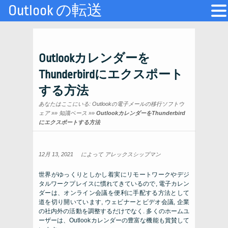
Outlook の転送
Outlookカレンダーを
Thunderbirdにエクスポート
する方法
あなたはここにいる:
Outlookの電子メールの移行ソフトウ
ェア
»»
知識ベース
»»
OutlookカレンダーをThunderbird
にエクスポートする方法
12月 13, 2021
によって
アレックスシップマン
世界がゆっくりとしかし着実にリモートワークやデジ
タルワークプレイスに慣れてきているので, 電子カレン
ダーは、オンライン会議を便利に手配する方法として
道を切り開いています, ウェビナーとビデオ会議, 企業
の社内外の活動を調整するだけでなく. 多くのホームユ
ーザーは、Outlookカレンダーの豊富な機能も賞賛して