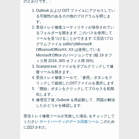
のとおりです。:
Outlook および OST ファイルにアクセスしてい
る可能性のあるその他のプログラムを閉じま
す。.
受信トレイ修復ユーティリティが保存されてい
るフォルダーを開きます. このパスを使用して
ツールを見つけることができます: C言語:\プロ
グラムファイル (x86の)\Microsoft
OfficerootOfficeXX, XX は使用している
Microsoft Office のバージョンです (様 19 オフ
ィス用 2016, 365 オフィス用 365).
Scanpst.exe ファイルをダブルクリックして修
復ツールを開きます。.
受信トレイ修復ツールで, 「参照」ボタンをク
リックして破損したOSTファイルを選択します.
「開始」ボタンをクリックしてプロセスを初期
化します。.
修理完了後, Outlook を再起動して、問題が解決
したかどうかを確認します.
受信トレイ修復ツールが失敗した場合, をチェックして
ください
サードパーティのデータ回復ツール
このため
に設計された.