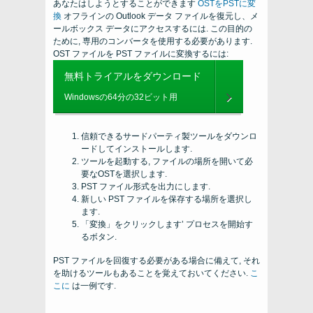
あなたはしようとすることができます
OSTをPSTに変
換
オフラインの Outlook データ ファイルを復元し、メ
ールボックス データにアクセスするには. この目的の
ために, 専用のコンバータを使用する必要があります.
OST ファイルを PST ファイルに変換するには:
無料トライアルをダウンロード
Windowsの64分の32ビット用
信頼できるサードパーティ製ツールをダウンロ
ードしてインストールします.
ツールを起動する, ファイルの場所を開いて必
要なOSTを選択します.
PST ファイル形式を出力にします.
新しい PST ファイルを保存する場所を選択し
ます.
「変換」をクリックします’ プロセスを開始す
るボタン.
PST ファイルを回復する必要がある場合に備えて, それ
を助けるツールもあることを覚えておいてください.
こ
こに
は一例です.