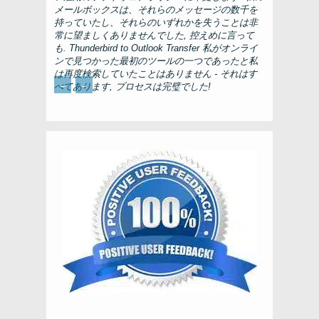
メールボックスは、それらのメッセージの数千を
持っていたし、それらのいずれかを失うことは非
常に望ましくありませんでした, 控えめに言って
も.
Thunderbird to Outlook Transfer
私がオンライ
ンで見つかった最初のツールの一つであったと私
は再度検索していたことはありません - それはす
←
→
べてあります, プロセスは完璧でした!