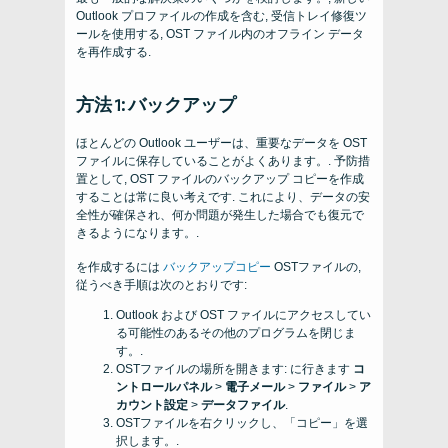
Outlook プロファイルの作成を含む, 受信トレイ修復ツ
ールを使用する, OST ファイル内のオフライン データ
を再作成する.
方法 1: バックアップ
ほとんどの Outlook ユーザーは、重要なデータを OST
ファイルに保存していることがよくあります。. 予防措
置として, OST ファイルのバックアップ コピーを作成
することは常に良い考えです. これにより、データの安
全性が確保され、何か問題が発生した場合でも復元で
きるようになります。.
を作成するには
バックアップコピー
OSTファイルの,
従うべき手順は次のとおりです:
Outlook および OST ファイルにアクセスしてい
る可能性のあるその他のプログラムを閉じま
す。.
OSTファイルの場所を開きます: に行きます
コ
ントロールパネル
>
電子メール
>
ファイル
>
ア
カウント設定
>
データファイル
.
OSTファイルを右クリックし、「コピー」を選
択します。.