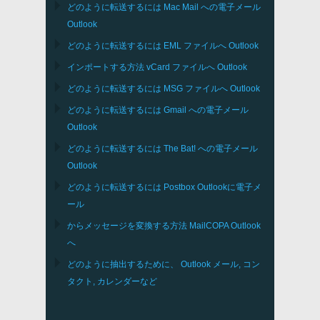
どのように転送するには
Mac Mail
への電子メール
Outlook
どのように転送するには
EML
ファイルへ
Outlook
インポートする方法
vCard
ファイルへ
Outlook
どのように転送するには
MSG
ファイルへ
Outlook
どのように転送するには
Gmail
への電子メール
Outlook
どのように転送するには
The Bat!
への電子メール
Outlook
どのように転送するには
Postbox
Outlookに電子メ
ール
からメッセージを変換する方法
MailCOPA
Outlook
へ
どのように抽出するために、
Outlook
メール, コン
タクト, カレンダーなど