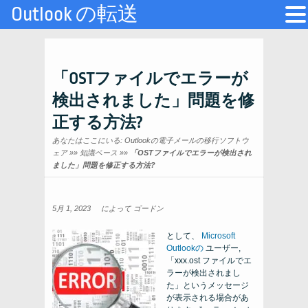
Outlook の転送
「OSTファイルでエラーが
検出されました」問題を修
正する方法?
あなたはここにいる:
Outlookの電子メールの移行ソフトウ
ェア
»»
知識ベース
»»
「OSTファイルでエラーが検出され
ました」問題を修正する方法?
5月 1, 2023
によって
ゴードン
として、
Microsoft
Outlookの
ユーザー,
「xxx.ost ファイルでエ
ラーが検出されまし
た」というメッセージ
が表示される場合があ