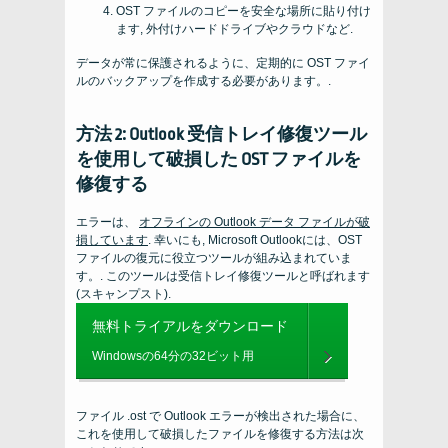
OST ファイルのコピーを安全な場所に貼り付け
ます, 外付けハードドライブやクラウドなど.
データが常に保護されるように、定期的に OST ファイ
ルのバックアップを作成する必要があります。.
方法 2: Outlook 受信トレイ修復ツール
を使用して破損した OST ファイルを
修復する
エラーは、
オフラインの Outlook データ ファイルが破
損しています
. 幸いにも, Microsoft Outlookには、OST
ファイルの復元に役立つツールが組み込まれていま
す。. このツールは受信トレイ修復ツールと呼ばれます
(スキャンプスト).
無料トライアルをダウンロード
Windowsの64分の32ビット用
ファイル .ost で Outlook エラーが検出された場合に、
これを使用して破損したファイルを修復する方法は次