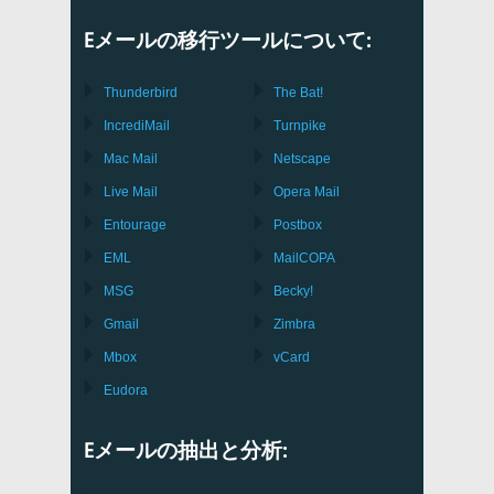
Eメールの移行ツールについて:
Thunderbird
The Bat!
IncrediMail
Turnpike
Mac Mail
Netscape
Live Mail
Opera Mail
Entourage
Postbox
EML
MailCOPA
MSG
Becky!
Gmail
Zimbra
Mbox
vCard
Eudora
Eメールの抽出と分析: