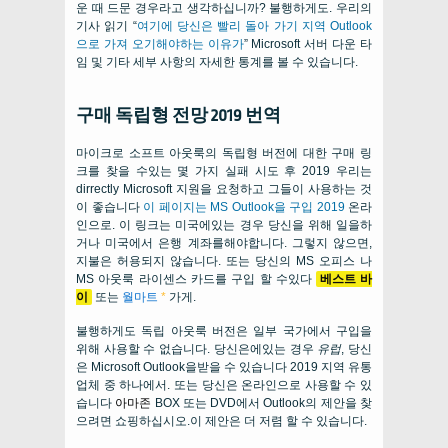
운 때 드문 경우라고 생각하십니까? 불행하게도. 우리의
기사 읽기 “
여기에 당신은 빨리 돌아 가기 지역 Outlook
으로 가져 오기해야하는 이유가
” Microsoft 서버 다운 타
임 및 기타 세부 사항의 자세한 통계를 볼 수 있습니다.
구매 독립형 전망 2019 번역
마이크로 소프트 아웃룩의 독립형 버전에 대한 구매 링
크를 찾을 수있는 몇 가지 실패 시도 후 2019 우리는
dirrectly Microsoft 지원을 요청하고 그들이 사용하는 것
이 좋습니다
이 페이지는 MS Outlook을 구입 2019
온라
인으로. 이 링크는 미국에있는 경우 당신을 위해 일을하
거나 미국에서 은행 계좌를해야합니다. 그렇지 않으면,
지불은 허용되지 않습니다. 또는 당신의 MS 오피스 나
MS 아웃룩 라이센스 카드를 구입 할 수있다
베스트 바
이
또는
월마트
*
가게.
불행하게도 독립 아웃룩 버전은 일부 국가에서 구입을
위해 사용할 수 없습니다. 당신은에있는 경우
유럽
, 당신
은 Microsoft Outlook을받을 수 있습니다 2019 지역 유통
업체 중 하나에서. 또는 당신은 온라인으로 사용할 수 있
습니다
아마존
BOX 또는 DVD에서 Outlook의 제안을 찾
으려면 쇼핑하십시오.이 제안은 더 저렴 할 수 있습니다.