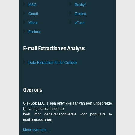
MSG
Becky!
Gmail
Zimbra
Mbox
vCard
Eudora
E-mail Extraction en Analyse:
Data Extraction Kit for Outlook
Over ons
GlexSoft LLC is een ontwikkelaar van een uitgebreide
lijn van gespecialiseerde
tools voor gegevensconversie voor populaire e-
mailtoepassingen.
Meer over ons...