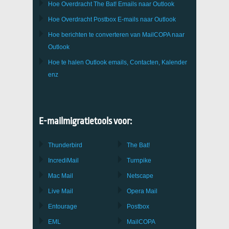
Hoe Overdracht
The Bat!
Emails naar
Outlook
Hoe Overdracht
Postbox
E-mails naar Outlook
Hoe berichten te converteren van
MailCOPA
naar
Outlook
Hoe te halen
Outlook
emails, Contacten, Kalender
enz
E-mailmigratietools voor:
Thunderbird
The Bat!
IncrediMail
Turnpike
Mac Mail
Netscape
Live Mail
Opera Mail
Entourage
Postbox
EML
MailCOPA