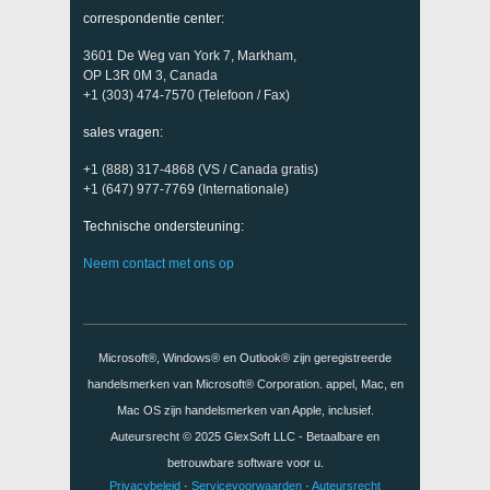
correspondentie center:
3601 De Weg van York 7, Markham,
OP L3R 0M 3, Canada
+1 (303) 474-7570 (Telefoon / Fax)
sales vragen:
+1 (888) 317-4868 (VS / Canada gratis)
+1 (647) 977-7769 (Internationale)
Technische ondersteuning:
Neem contact met ons op
Microsoft®, Windows® en Outlook® zijn geregistreerde
handelsmerken van Microsoft® Corporation. appel, Mac, en
Mac OS zijn handelsmerken van Apple, inclusief.
Auteursrecht © 2025
GlexSoft LLC
- Betaalbare en
betrouwbare software voor u.
Privacybeleid
·
Servicevoorwaarden
·
Auteursrecht