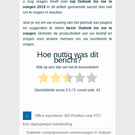
u nog vragen heeft over
top Outlook ins toe te
voegen 2019
in dit artikel genoemde aarzel dan niet
om te vragen in reacties.
Voel je vrij om uw ervaring van het gebruik van plugins
en suggesties te delen
beste Outlook ins toe te
voegen
.
Verbeter de productiviteit van uw bedrijf en
zorgen voor andere mensen om uw voorbeeld te
volgen.
Hoe nuttig was dit
bericht?
Klik op een ster om het te beoordelen!
Gemiddelde score
2.5
/ 5. count vote:
42
Office exporteren 365 Postbus naar PST:
Een stapsgewijze handleiding
Dubbele contactpersonen samenvoegen in Outlook