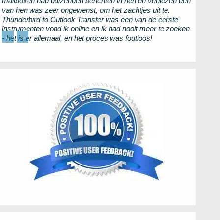
mailboxen had duizenden berichten in hen en verliezen een
van hen was zeer ongewenst, om het zachtjes uit te.
Thunderbird to Outlook Transfer
was een van de eerste
instrumenten vond ik online en ik had nooit meer te zoeken
←
→
- het is er allemaal, en het proces was foutloos!