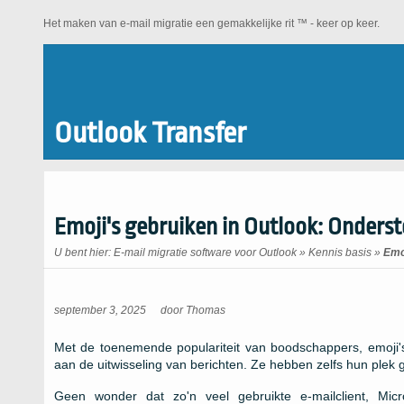
Het maken van e-mail migratie een gemakkelijke rit ™ - keer op keer.
Outlook Transfer
Emoji's gebruiken in Outlook: Onderst
U bent hier:
E-mail migratie software voor Outlook
»
Kennis basis
»
Emo
september 3, 2025
door
Thomas
Met de toenemende populariteit van boodschappers, emoji's
aan de uitwisseling van berichten. Ze hebben zelfs hun plek 
Geen wonder dat zo'n veel gebruikte e-mailclient, Micro