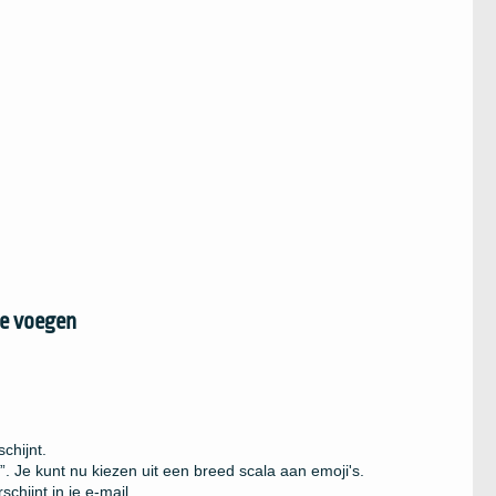
te voegen
chijnt.
”. Je kunt nu kiezen uit een breed scala aan emoji's.
chijnt in je e-mail.