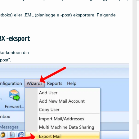
.
boks) eller .EML (planlegge e -post) eksportere. Følgende
BX -eksport
kerkontoen din.
post”.