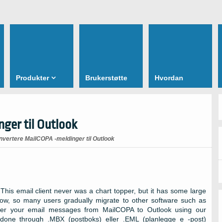
Produkter
Brukerstøtte
Hvordan
ger til Outlook
vertere MailCOPA -meldinger til Outlook
.
This email client never was a chart topper
,
but it has some large
now
,
so many users gradually migrate to other software such as
nsfer your email messages from MailCOPA to Outlook using our
 done through .MBX
(postboks) eller .EML (planlegge e -post)