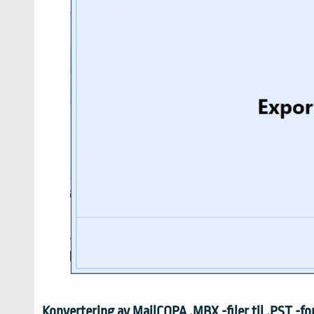
Konvertering av MailCOPA .MBX -filer til .PST -fo