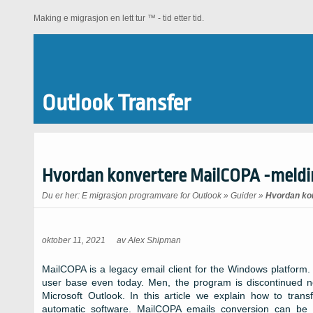
Making e migrasjon en lett tur ™ - tid etter tid.
Outlook Transfer
Hvordan konvertere MailCOPA -meldin
Du er her:
E migrasjon programvare for Outlook
»
Guider
»
Hvordan kon
oktober 11, 2021
av
Alex Shipman
MailCOPA is a legacy email client for the Windows platform
user base even today
. Men,
the program is discontinued 
Microsoft Outlook
.
In this article we explain how to tra
automatic software
.
MailCOPA emails conversion can be