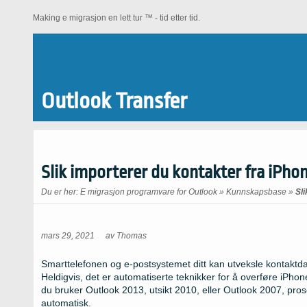
Making e migrasjon en lett tur ™ - tid etter tid.
Outlook Transfer
Slik importerer du kontakter fra iPhon
Du er her:
E migrasjon programvare for Outlook
»
Kunnskapsbase
»
Sli
mars 29, 2021
av
Thomas
Smarttelefonen og e-postsystemet ditt kan utveksle kontaktda
Heldigvis, det er automatiserte teknikker for å overføre iPho
du bruker Outlook 2013, utsikt 2010, eller Outlook 2007, prose
automatisk.