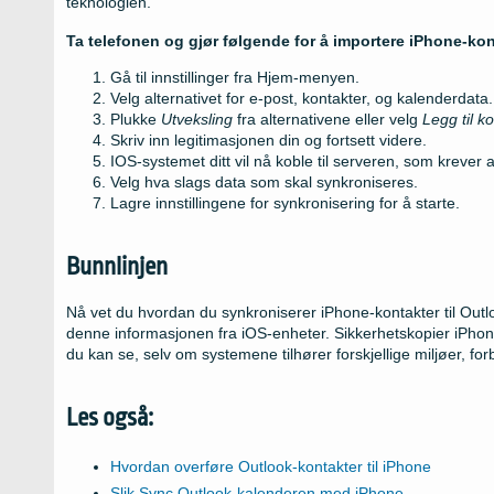
teknologien.
Ta telefonen og gjør følgende for å importere iPhone-ko
Gå til innstillinger fra Hjem-menyen.
Velg alternativet for e-post, kontakter, og kalenderdata.
Plukke
Utveksling
fra alternativene eller velg
Legg til k
Skriv inn legitimasjonen din og fortsett videre.
IOS-systemet ditt vil nå koble til serveren, som krever 
Velg hva slags data som skal synkroniseres.
Lagre innstillingene for synkronisering for å starte.
Bunnlinjen
Nå vet du hvordan du synkroniserer iPhone-kontakter til Outlo
denne informasjonen fra iOS-enheter. Sikkerhetskopier iPhone
du kan se, selv om systemene tilhører forskjellige miljøer, fo
Les også:
Hvordan overføre Outlook-kontakter til iPhone
Slik Sync Outlook-kalenderen med iPhone