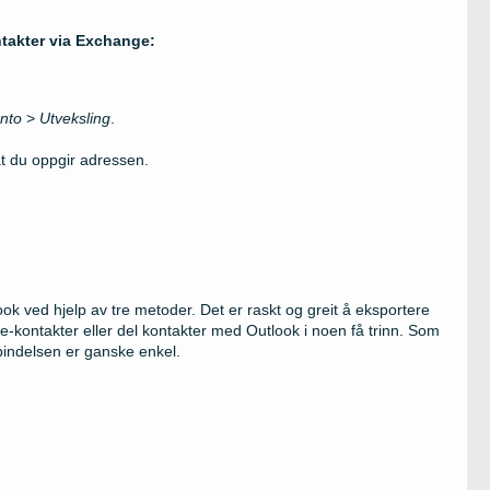
ntakter via Exchange:
onto
>
Utveksling
.
at du oppgir adressen.
ok ved hjelp av tre metoder. Det er raskt og greit å eksportere
-kontakter eller del kontakter med Outlook i noen få trinn. Som
rbindelsen er ganske enkel.