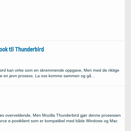
ook til Thunderbird
erbird kan virke som en skremmende oppgave, Men med de riktige
ære en jevn prosess. La oss komme sammen og gå…
øles overveldende, Men Mozilla Thunderbird gjør denne prosessen
urce e-postklient som er kompatibel med både Windows og Mac