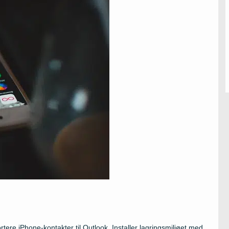
tere iPhone-kontakter til Outlook. Installer lagringsmiljøet med