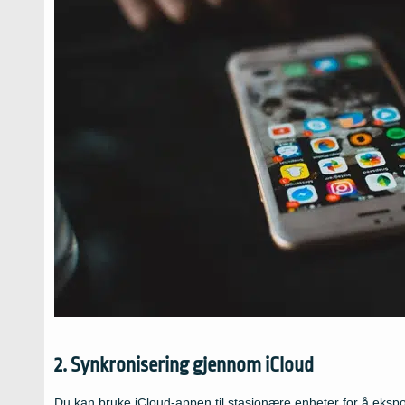
2. Synkronisering gjennom iCloud
Du kan bruke iCloud-appen til stasjonære enheter for å ekspor