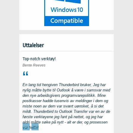
Uttalelser
Top-notch verktøy!
Bente Reeves
En lang tid hengiven
Thunderbird
bruker, Jeg har
nylig måtte bytte til
Outlook
å være i samsvar med
den nye arbeidsgivers programvarepolitikk. Mine
postkasser hadde tusenvis av meldinger i dem og
miste noen av dem var svært uønsket, å si det
mildt.
Thunderbird to Outlook Transfer
var en av de
første verktøyene jeg fant på nettet, og jeg har
aldri måtte søke på nytt - alt er der, og prosessen
←
→
var feilfri!