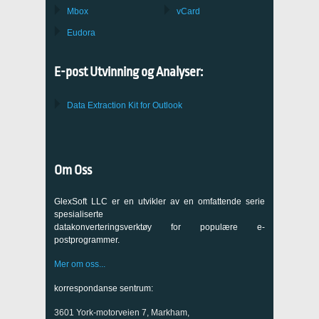
Mbox
vCard
Eudora
E-post Utvinning og Analyser:
Data Extraction Kit for Outlook
Om Oss
GlexSoft LLC er en utvikler av en omfattende serie
spesialiserte
datakonverteringsverktøy for populære e-
postprogrammer.
Mer om oss...
korrespondanse sentrum:
3601 York-motorveien 7, Markham,