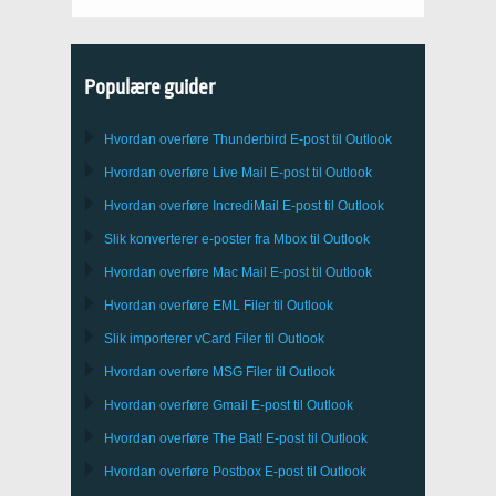
Populære guider
Hvordan overføre
Thunderbird
E-post til Outlook
Hvordan overføre
Live Mail
E-post til
Outlook
Hvordan overføre
IncrediMail
E-post til
Outlook
Slik konverterer e-poster fra
Mbox
til
Outlook
Hvordan overføre
Mac Mail
E-post til
Outlook
Hvordan overføre
EML
Filer til
Outlook
Slik importerer
vCard
Filer til
Outlook
Hvordan overføre
MSG
Filer til
Outlook
Hvordan overføre
Gmail
E-post til
Outlook
Hvordan overføre
The Bat!
E-post til
Outlook
Hvordan overføre
Postbox
E-post til Outlook