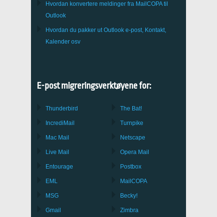
Hvordan konvertere meldinger fra
MailCOPA
til
Outlook
Hvordan du pakker ut
Outlook
e-post, Kontakt,
Kalender osv
E-post migreringsverktøyene for:
Thunderbird
The Bat!
IncrediMail
Turnpike
Mac Mail
Netscape
Live Mail
Opera Mail
Entourage
Postbox
EML
MailCOPA
MSG
Becky!
Gmail
Zimbra