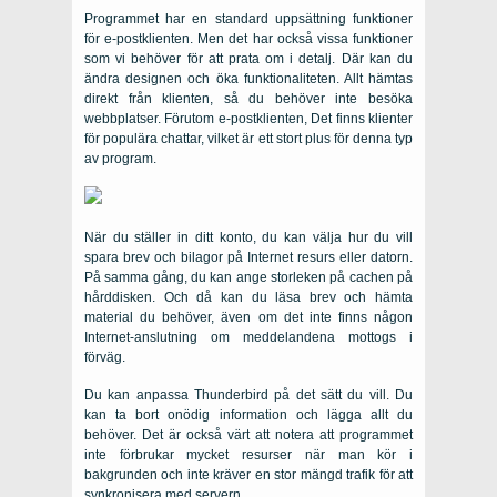
Programmet har en standard uppsättning funktioner
för e-postklienten. Men det har också vissa funktioner
som vi behöver för att prata om i detalj. Där kan du
ändra designen och öka funktionaliteten. Allt hämtas
direkt från klienten, så du behöver inte besöka
webbplatser. Förutom e-postklienten, Det finns klienter
för populära chattar, vilket är ett stort plus för denna typ
av program.
När du ställer in ditt konto, du kan välja hur du vill
spara brev och bilagor på Internet resurs eller datorn.
På samma gång, du kan ange storleken på cachen på
hårddisken. Och då kan du läsa brev och hämta
material du behöver, även om det inte finns någon
Internet-anslutning om meddelandena mottogs i
förväg.
Du kan anpassa Thunderbird på det sätt du vill. Du
kan ta bort onödig information och lägga allt du
behöver. Det är också värt att notera att programmet
inte förbrukar mycket resurser när man kör i
bakgrunden och inte kräver en stor mängd trafik för att
synkronisera med servern.