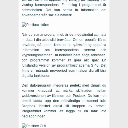
visning korrespondens. Ett inslag i programmet är
adressboken. Det kan samla in information om
användarna från sociala nätverk.
När du startar programmet, är det nödvändigt att mata
in data i din arbetstid brevlåda. Om en populär tjänst
används, då appen kommer att självständigt upprätta
information om korrespondens servrar och
krypteringsmetoder. Du behöver bara ange adressen,
och programmet kommer att göra allt själv. En
fullständig version av programkostnaderna $ 40. Det
finns en månads provperiod som hjälper dig att lära
dig alla funktioner.
Den datorprogram integreras perfekt med Gmail: du
kommer knappast att märka skillnaden mellan
webbversionen av tjänsten och Postbox. Du kan helt
enkelt ladda upp den nödvändiga dokument från
Dropbox fönstret direkt till kroppen av brevet.
Programmet kommer att lägga till en länk inte
nedladdningen.