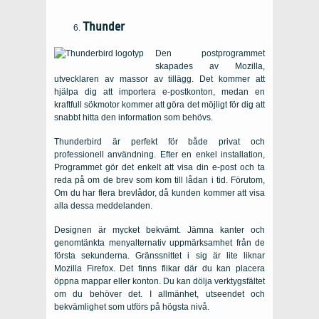
Thunder
Den postprogrammet
skapades av Mozilla,
utvecklaren av massor av tillägg. Det kommer att
hjälpa dig att importera e-postkonton, medan en
kraftfull sökmotor kommer att göra det möjligt för dig att
snabbt hitta den information som behövs.
Thunderbird är perfekt för både privat och
professionell användning. Efter en enkel installation,
Programmet gör det enkelt att visa din e-post och ta
reda på om de brev som kom till lådan i tid. Förutom,
Om du har flera brevlådor, då kunden kommer att visa
alla dessa meddelanden.
Designen är mycket bekvämt. Jämna kanter och
genomtänkta menyalternativ uppmärksamhet från de
första sekunderna. Gränssnittet i sig är lite liknar
Mozilla Firefox. Det finns flikar där du kan placera
öppna mappar eller konton. Du kan dölja verktygsfältet
om du behöver det. I allmänhet, utseendet och
bekvämlighet som utförs på högsta nivå.