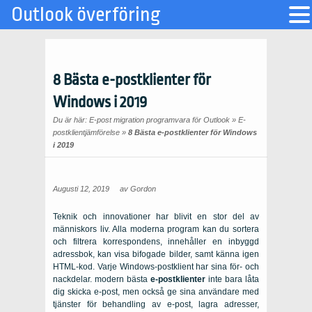
Outlook överföring
8 Bästa e-postklienter för
Windows i 2019
Du är här:
E-post migration programvara för Outlook
»
E-
postklientjämförelse
»
8 Bästa e-postklienter för Windows
i 2019
Augusti 12, 2019
av
Gordon
Teknik och innovationer har blivit en stor del av
människors liv. Alla moderna program kan du sortera
och filtrera korrespondens, innehåller en inbyggd
adressbok, kan visa bifogade bilder, samt känna igen
HTML-kod. Varje Windows-postklient har sina för- och
nackdelar. modern bästa
e-postklienter
inte bara låta
dig skicka e-post, men också ge sina användare med
tjänster för behandling av e-post, lagra adresser,