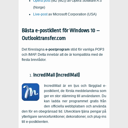
Opera post
(M2 (M2)) av Opera Software A S
(Norge)
Live-post
av Microsoft Corporation (USA)
Bästa e-postklient för Windows 10 –
Outlooktransfer.com
Det föreslagna
e-postprogram
stöd för vanliga POP3
och IMAP. Detta innebär att de är kompatibla med de
flesta brevlådor.
IncrediMail (incrediMail)
IncrediMail är en ljus och färgglad e-
postklient, de första meddelandena som
ger en stor stämning till användaren. Du
kan ladda ner programmet gratis från
den officiella webbplatsen och använda
den för en obegränsad tid. Utvecklare tjäna pengar på
ytterligare servicefunktioner, dekorationer, och plug-ins
till e-postklienten.