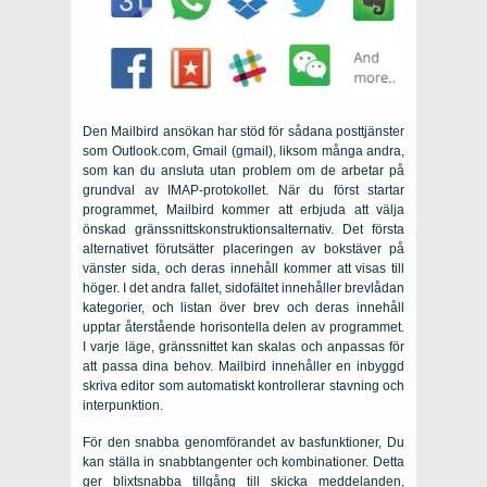
Den Mailbird ansökan har stöd för sådana posttjänster
som Outlook.com, Gmail (gmail), liksom många andra,
som kan du ansluta utan problem om de arbetar på
grundval av IMAP-protokollet. När du först startar
programmet, Mailbird kommer att erbjuda att välja
önskad gränssnittskonstruktionsalternativ. Det första
alternativet förutsätter placeringen av bokstäver på
vänster sida, och deras innehåll kommer att visas till
höger. I det andra fallet, sidofältet innehåller brevlådan
kategorier, och listan över brev och deras innehåll
upptar återstående horisontella delen av programmet.
I varje läge, gränssnittet kan skalas och anpassas för
att passa dina behov. Mailbird innehåller en inbyggd
skriva editor som automatiskt kontrollerar stavning och
interpunktion.
För den snabba genomförandet av basfunktioner, Du
kan ställa in snabbtangenter och kombinationer. Detta
ger blixtsnabba tillgång till skicka meddelanden,