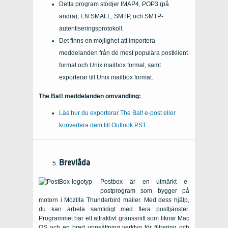
Detta program stödjer IMAP4, POP3 (på
andra), EN SMÄLL, SMTP, och SMTP-
autentiseringsprotokoll.
Det finns en möjlighet att importera
meddelanden från de mest populära postklient
format och Unix mailbox format, samt
exporterar till Unix mailbox format.
The Bat! meddelanden omvandling:
Läs hur du exporterar The Bat! e-post eller
konvertera dem till Outlook PST
Brevlåda
Postbox är en utmärkt e-
postprogram som bygger på
motorn i Mozilla Thunderbird mailer. Med dess hjälp,
du kan arbeta samtidigt med flera posttjänster.
Programmet har ett attraktivt gränssnitt som liknar Mac
OS och en bred uppsättning verktyg för filtrering och