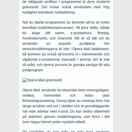
de viktigaste proffsen i programmet är dess modernt
gränssnitt. Det lockar också användare med hög
hastighet bokstäver nedladdning.
När du startar programmet, du kommer att ha en enkel
brevlåda installationsprocessen. Att göra detta, måste
du ange ditt namn, e-postadress, företag,
Användarnamn, och lösenord. Allt är så lätt om du
använder en populär posttjänst. Om
serviceinställningarna är inte i Opera Mail databasen,
då kommer du också att komma in i inkommande och
utgående e-postservrar manuellt. I princip, det är inte
så svårt, och denna process är ganska vanliga för alla
postprogram.
Opera Mail använder tre klassiska brev visningslägen:
vertikal, horisontell och listan utan
förhandsgranskning. Dessa typer av visnings brev har
länge använts runt om i världen och är grundläggande
när man arbetar med e-post. Du kan ändra utseendet
på skärmen genom inställningarna, som finns i det
övre högra hörnet under nyckeln etikett.
På sidofältet, du kan hitta en lista över använda