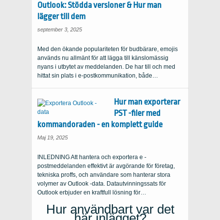
Outlook: Stödda versioner & Hur man
lägger till dem
september 3, 2025
Med den ökande populariteten för budbärare, emojis
används nu allmänt för att lägga till känslomässig
nyans i utbytet av meddelanden. De har till och med
hittat sin plats i e-postkommunikation, både…
Hur man exporterar
PST -filer med
kommandoraden - en komplett guide
Maj 19, 2025
INLEDNING Att hantera och exportera e -
postmeddelanden effektivt är avgörande för företag,
tekniska proffs, och användare som hanterar stora
volymer av Outlook -data. Datautvinningssats för
Outlook erbjuder en kraftfull lösning för…
Hur användbart var det
här inlägget?