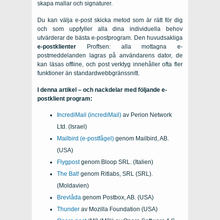
skapa mallar och signaturer.
Du kan välja e-post skicka metod som är rätt för dig
och som uppfyller alla dina individuella behov
utvärderar de bästa e-postprogram. Den huvudsakliga
e-postklienter
Proffsen: alla mottagna e-
postmeddelanden lagras på användarens dator, de
kan läsas offline, och post verktyg innehåller ofta fler
funktioner än standardwebbgränssnitt.
I denna artikel – och nackdelar med följande e-
postklient program:
IncrediMail (incrediMail)
av Perion Network
Ltd. (Israel)
Mailbird (e-postfågel)
genom Mailbird, AB.
(USA)
Flygpost
genom Bloop SRL. (Italien)
The Bat!
genom Ritlabs, SRL (SRL).
(Moldavien)
Brevlåda
genom Postbox, AB. (USA)
Thunder
av Mozilla Foundation (USA)