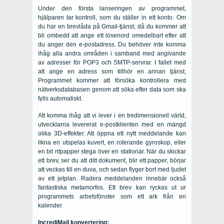
Under den första lanseringen av programmet,
hjälparen tar kontroll, som du ställer in ett konto. Om
du har en brevlåda på Gmail-tjänst, då du kommer att
bli ombedd att ange ett lösenord omedelbart efter att
du anger den e-postadress. Du behöver inte komma
ihåg alla andra områden i samband med angivande
av adresser för POP3 och SMTP-servrar. I fallet med
att ange en adress som tillhör en annan tjänst,
Programmet kommer att försöka kontrollera med
nätverksdatabasen genom att söka efter data som ska
fylls automatiskt.
Att komma ihåg att vi lever i en tredimensionell värld,
utvecklarna levererat e-postklienten med en mängd
olika 3D-effekter. Att öppna ett nytt meddelande kan
likna en utspelas kuvert, en roterande gyroskop, eller
en bit ritpapper stega över en stationär. När du skickar
ett brev, ser du att ditt dokument, blir ett papper, börjar
att veckas till en duva, och sedan flyger bort med ljudet
av ett jetplan. Radera meddelanden innebär också
fantastiska metamorfos. Ett brev kan ryckas ut ur
programmets arbetsfönster som ett ark från en
kalender.
IncrediMail konvertering: