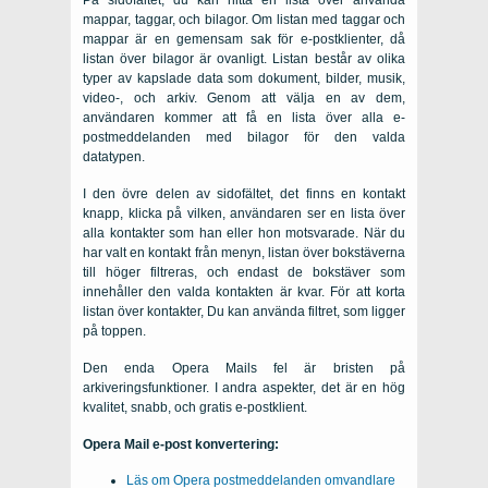
mappar, taggar, och bilagor. Om listan med taggar och
mappar är en gemensam sak för e-postklienter, då
listan över bilagor är ovanligt. Listan består av olika
typer av kapslade data som dokument, bilder, musik,
video-, och arkiv. Genom att välja en av dem,
användaren kommer att få en lista över alla e-
postmeddelanden med bilagor för den valda
datatypen.
I den övre delen av sidofältet, det finns en kontakt
knapp, klicka på vilken, användaren ser en lista över
alla kontakter som han eller hon motsvarade. När du
har valt en kontakt från menyn, listan över bokstäverna
till höger filtreras, och endast de bokstäver som
innehåller den valda kontakten är kvar. För att korta
listan över kontakter, Du kan använda filtret, som ligger
på toppen.
Den enda Opera Mails fel är bristen på
arkiveringsfunktioner. I andra aspekter, det är en hög
kvalitet, snabb, och gratis e-postklient.
Opera Mail e-post konvertering:
Läs om Opera postmeddelanden omvandlare