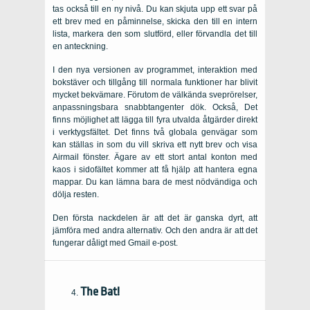
tas också till en ny nivå. Du kan skjuta upp ett svar på
ett brev med en påminnelse, skicka den till en intern
lista, markera den som slutförd, eller förvandla det till
en anteckning.
I den nya versionen av programmet, interaktion med
bokstäver och tillgång till normala funktioner har blivit
mycket bekvämare. Förutom de välkända sveprörelser,
anpassningsbara snabbtangenter dök. Också, Det
finns möjlighet att lägga till fyra utvalda åtgärder direkt
i verktygsfältet. Det finns två globala genvägar som
kan ställas in som du vill skriva ett nytt brev och visa
Airmail fönster. Ägare av ett stort antal konton med
kaos i sidofältet kommer att få hjälp att hantera egna
mappar. Du kan lämna bara de mest nödvändiga och
dölja resten.
Den första nackdelen är att det är ganska dyrt, att
jämföra med andra alternativ. Och den andra är att det
fungerar dåligt med Gmail e-post.
The Bat!