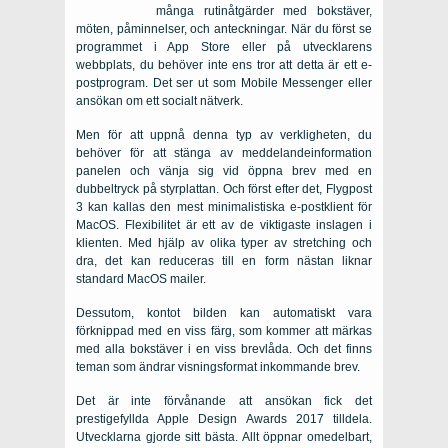
många rutinåtgärder med bokstäver,
möten, påminnelser, och anteckningar. När du först se
programmet i App Store eller på utvecklarens
webbplats, du behöver inte ens tror att detta är ett e-
postprogram. Det ser ut som Mobile Messenger eller
ansökan om ett socialt nätverk.
Men för att uppnå denna typ av verkligheten, du
behöver för att stänga av meddelandeinformation
panelen och vänja sig vid öppna brev med en
dubbeltryck på styrplattan. Och först efter det, Flygpost
3 kan kallas den mest minimalistiska e-postklient för
MacOS. Flexibilitet är ett av de viktigaste inslagen i
klienten. Med hjälp av olika typer av stretching och
dra, det kan reduceras till en form nästan liknar
standard MacOS mailer.
Dessutom, kontot bilden kan automatiskt vara
förknippad med en viss färg, som kommer att märkas
med alla bokstäver i en viss brevlåda. Och det finns
teman som ändrar visningsformat inkommande brev.
Det är inte förvånande att ansökan fick det
prestigefyllda Apple Design Awards 2017 tilldela.
Utvecklarna gjorde sitt bästa. Allt öppnar omedelbart,