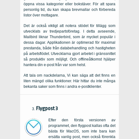
öppna vissa kategorier eller bokstäver. För att spara
personlig tid, du kan skapa brevmallar och förbereda
listor över mottagare.
Det är också viktigt att notera stödet för tillägg som
utvecklats av tredjepartsföretag. I detta avseende,
Mailbird liknar Thunderbird, som är mycket populär i
dessa dagar. Applikationen är optimerad för maximal
prestanda, både från databehandling och hastigheten
på arbetsflödet. Utvecklarna gjort arbetet i gränssnittet
så produktiv som möjligt. Och offlineåtkomst hjälper
hantera din e-post från var som helst.
Att tala om nackdelarna, Vi kan säga att det finns en
liten mängd olika funktioner. Här hittar du inte många
bekanta saker som finns i andra e-postklienter.
Flygpost 3
Efter den första versionen av
programmet, den flygpost kallas ofta det
bästa för MacOS, som inte bara kan
ersätta vanlig post, men också förenkla