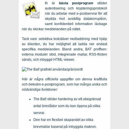
th
är
bästa postprogram
stöder
autentisering och krypteringsprotokoll
när du arbetar med e-postservrar för att
skydda mot avsiktlig datakorruption,
samt konfidentiell information läckage
när du skickar meddelanden på nätet.
Tack vare selektiva bokstäver nedladdning med hjälp
av klienten, du har möjlighet att ladda ner endast
specifika meddelanden. Bland andra, BAT proffsen:
externa moduler stöd, integrerade mallar, RSS-flöden
sänds, och inbyggd HTML-viewer.
Här är några officiella uppgifter om denna kraftfulla
och bekväm e-postprogram, som har många unika och
nödvändiga funktioner:
The Bat! stöder hantering av ett obegränsat
antal brevlådor som du kan öppna på olika
servrar.
Den har en flexibel skapandet av olika
brevmallar baserat på inbyggda makron.