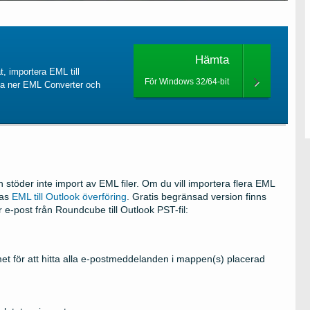
Hämta
t, importera EML till
För Windows 32/64-bit
dda ner EML Converter och
h stöder inte import av EML filer. Om du vill importera flera EML
las
EML till Outlook överföring
. Gratis begränsad version finns
 e-post från Roundcube till Outlook PST-fil:
et för att hitta alla e-postmeddelanden i mappen(s) placerad