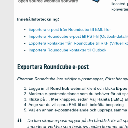
liocated 
konverte
Innehållsförteckning:
Exportera e-post från Roundcube till EML filer
Importera Roundcube e-post till PST-fil (Outlook-datafi
Exportera kontakter från Roundcube till RKF (Virtuell kon
Importera Roundcube kontakter till Outlook
Exportera Roundcube e-post
Eftersom Roundcube inte stödjer e-postmappar, Först bör spa
Logga in till
Rund kub
webmail klient och klicka
E-pos
Markera e-postmeddelande som du behöver för att spa
Klicka på …
Mer
knappen, sedan Välj
Hämta (.EML)
al
Ange var du vill spara EML fil och bekräfta besparing.
Välj en annan e-postmeddelande och upprepa samma s
Du kan skapa e-postmappar på din hårddisk för att s
importerar verktyg som beskrivs nedan kommer att h