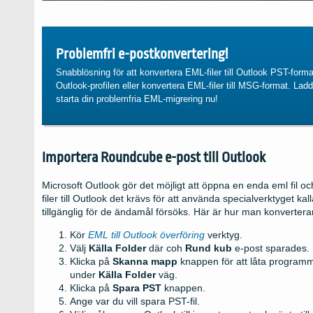
Problemfri e-postkonvertering!
Snabblösning för att konvertera EML-filer till Outlook PST-forma
Outlook-profilen eller konvertera EML-filer till MSG-format. La
starta din problemfria EML-migrering nu!
Importera Roundcube e-post till Outlook
Microsoft Outlook gör det möjligt att öppna en enda eml fil oc
filer till Outlook det krävs för att använda specialverktyget kal
tillgänglig för de ändamål försöks. Här är hur man konverterar
Kör
EML till Outlook överföring
verktyg.
Välj
Källa Folder
där coh
Rund kub
e-post sparades.
Klicka på
Skanna mapp
knappen för att låta programm
under
Källa Folder
väg.
Klicka på
Spara PST
knappen.
Ange var du vill spara PST-fil.