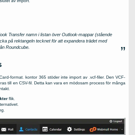
slutet av import.
tlook Transfer namn i listan över Outlook-mappar (stående
icka på rektangeln tecknet för att expandera trädet med
rån Roundcube.
s
rd-format. kontor 365 stöder inte import av .vcf-filer. Den VCF-
eras till en CSV-fil. Detta kan vara en mödosam process för många
ntakt.
kter
flik.
ternativet.
ng.