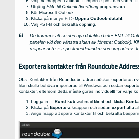
Välj målmappen Outlook till import e-post och vänta till 
Utgång
EML till Outlook överföring
programvara.
Kör Microsoft Outlook
Klicka på menyn
Fil
>
Öppna Outlook-datafil
.
Välj PST-fil och bekräfta öppning.
Du kommer att se den nya datafilen heter EML till Ou
panelen vid den vänstra sidan av fönstret Outlook). Kl
mappar och se e-postmeddelanden som importeras f
Exportera kontakter från Roundcube Addres
Obs: Kontakter från Roundcube adressböcker exporteras i vCa
filen skulle behöva importeras till Windows och sedan export
kontakter, eftersom detta måste göras individuellt för varje ko
Logga in till
Rund kub
webmail klient och klicka
Konta
Klicka på
Exportera
knappen och sedan
export alla
al
Ange mapp att spara kontakter fil och bekräfta bespari