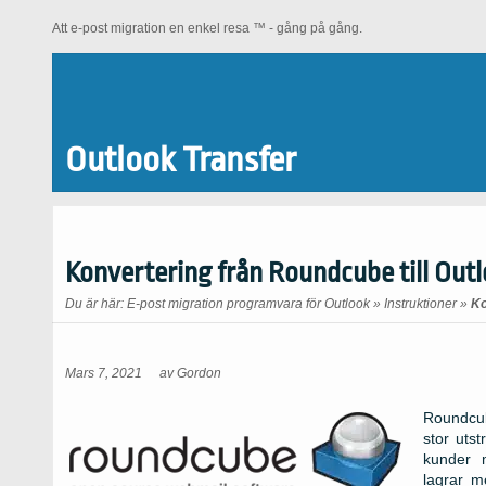
Att e-post migration en enkel resa ™ - gång på gång.
Outlook Transfer
Konvertering från Roundcube till Out
Du är här:
E-post migration programvara för Outlook
»
Instruktioner
»
Ko
Mars 7, 2021
av
Gordon
Roundcub
stor uts
kunder 
lagrar m