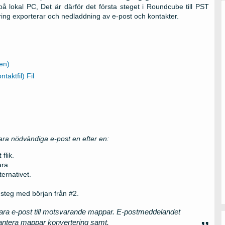
på lokal PC, Det är därför det första steget i Roundcube till PST
ring exporterar och nedladdning av e-post och kontakter.
len)
taktfil) Fil
ra nödvändiga e-post en efter en:
t
flik.
ra.
ternativet.
teg med början från #2.
para e-post till motsvarande mappar. E-postmeddelandet
antera mappar konvertering samt.