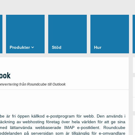
Produkter
Stöd
Hur
look
nvertering från Roundcube till Outlook
e är fri öppen källkod e-postprogram för webb. Den används i
träckning av webhosting företag över hela världen för att ge sina
med lättanvända webbaserade IMAP e-postklient. Roundcube
eddelanden på serversidan som är tillgänglig för e-omvandlare