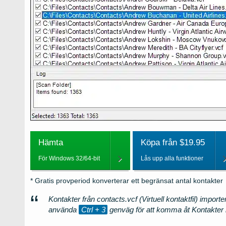
Hämta
Köpa från $19.95
För Windows 32/64-bit
Lås upp alla funktioner
* Gratis provperiod konverterar ett begränsat antal kontakter
Kontakter från contacts.vcf (Virtuell kontaktfil) impor
använda
Ctrl + 3
genväg för att komma åt Kontakter