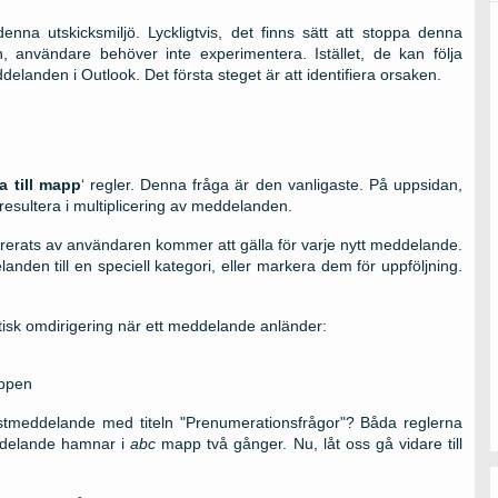
na utskicksmiljö. Lyckligtvis, det finns sätt att stoppa denna
on, användare behöver inte experimentera. Istället, de kan följa
landen i Outlook. Det första steget är att identifiera orsaken.
ta till mapp
‘ regler. Denna fråga är den vanligaste. På uppsidan,
n resultera i multiplicering av meddelanden.
gurerats av användaren kommer att gälla för varje nytt meddelande.
anden till en speciell kategori, eller markera dem för uppföljning.
atisk omdirigering när ett meddelande anländer:
ppen
stmeddelande med titeln "Prenumerationsfrågor"? Båda reglerna
eddelande hamnar i
abc
mapp två gånger. Nu, låt oss gå vidare till