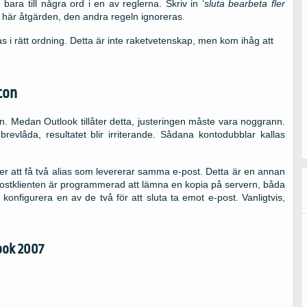
bara till några ord i en av reglerna. Skriv in ‘
sluta bearbeta fler
n här åtgärden, den andra regeln ignoreras.
i rätt ordning. Detta är inte raketvetenskap, men kom ihåg att
ton
n. Medan Outlook tillåter detta, justeringen måste vara noggrann.
evlåda, resultatet blir irriterande. Sådana kontodubblar kallas
r att få två alias som levererar samma e-post. Detta är en annan
-postklienten är programmerad att lämna en kopia på servern, båda
nfigurera en av de två för att sluta ta emot e-post. Vanligtvis,
ook 2007