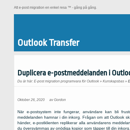
Att e-post migration en enkel resa ™ - gång på gång.
Outlook Transfer
Duplicera e-postmeddelanden i Outlo
Du är här:
E-post migration programvara för Outlook
»
Kunskapsbas
»
D
Oktober 26, 2020
av
Gordon
När e-postsystem inte fungerar, användare kan bli frust
meddelanden hamnar i din inkorg. Frågan om att Outlook ski
händer, e-postklienten replikerar alla användarens meddel
du översvämmas av onödiga kopior som täpper till din inkorg