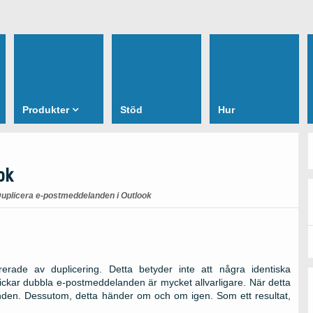
Produkter
Stöd
Hur
ok
uplicera e-postmeddelanden i Outlook
rerade av duplicering. Detta betyder inte att några identiska
ckar dubbla e-postmeddelanden är mycket allvarligare. När detta
anden. Dessutom, detta händer om och om igen. Som ett resultat,
.