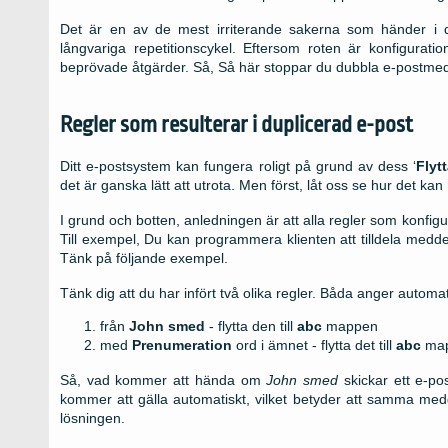
Det är en av de mest irriterande sakerna som händer i den
långvariga repetitionscykel. Eftersom roten är konfigurati
beprövade åtgärder. Så, Så här stoppar du dubbla e-postmedde
Regler som resulterar i duplicerad e-post
Ditt e-postsystem kan fungera roligt på grund av dess ‘
Flyt
det är ganska lätt att utrota. Men först, låt oss se hur det ka
I grund och botten, anledningen är att alla regler som konfi
Till exempel, Du kan programmera klienten att tilldela meddel
Tänk på följande exempel.
Tänk dig att du har infört två olika regler. Båda anger autom
från
John smed
- flytta den till
abc
mappen
med
Prenumeration
ord i ämnet - flytta det till
abc
ma
Så, vad kommer att hända om
John smed
skickar ett e-po
kommer att gälla automatiskt, vilket betyder att samma m
lösningen.