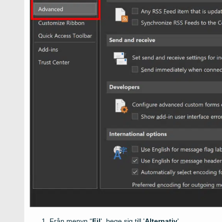
Från menyn “
Fil
', bege sig till '
Alternativ
'.