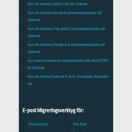
Hur vill överföra
MSG
Filer till
Outlook
Hur vill överföra
Gmail
E-postmeddelanden till
Outlook
Hur vill överföra
The Bat!
E-postmeddelanden till
Outlook
Hur vill överföra
Postbox
E-postmeddelanden till
Outlook
Hur man konverterar meddelanden från
MailCOPA
till Outlook
Hur att utvinna
Outlook
E-post, Kontakter, Kalender
etc.
E-post Migreringsverktyg för:
Thunderbird
The Bat!