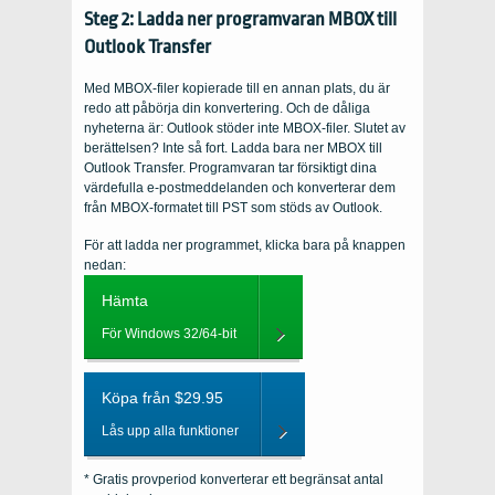
Steg 2: Ladda ner programvaran MBOX till
Outlook Transfer
Med MBOX-filer kopierade till en annan plats, du är
redo att påbörja din konvertering. Och de dåliga
nyheterna är: Outlook stöder inte MBOX-filer. Slutet av
berättelsen? Inte så fort. Ladda bara ner MBOX till
Outlook Transfer. Programvaran tar försiktigt dina
värdefulla e-postmeddelanden och konverterar dem
från MBOX-formatet till PST som stöds av Outlook.
För att ladda ner programmet, klicka bara på knappen
nedan:
Hämta
För Windows 32/64-bit
Köpa från $29.95
Lås upp alla funktioner
* Gratis provperiod konverterar ett begränsat antal