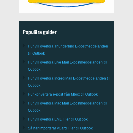
Populära guider
Hur vill överföra
Thunderbird
E-postmeddelanden
till Outlook
Hur vill överföra
Live Mail
E-postmeddelanden till
Outlook
Hur vill överföra
IncrediMail
E-postmeddelanden till
Outlook
Hur konvertera e-post från
Mbox
till
Outlook
Hur vill överföra
Mac Mail
E-postmeddelanden till
Outlook
Hur vill överföra
EML
Filer till
Outlook
Så här importerar
vCard
Filer till
Outlook