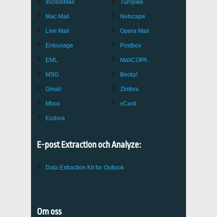
IncrediMail
Turnpike
Mac Mail
Netscape
Live Mail
Opera Mail
Entourage
Postbox
EML
MailCOPA
MSG
Becky!
Gmail
Zimbra
Mbox
vCard
Eudora
E-post Extraction och Analyze:
Data Extraction Kit for Outlook
Om oss