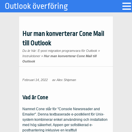
Outlook överföring
Hur man konverterar Cone Mail
till Outlook
Du är här:
E-post migration programvara för Outlook
»
Instruktioner
»
Hur man konverterar Cone Mail till
Outlook
Februari 14, 2022
av
Alex Shipman
Vad är Cone
Namnet Cone står för "Console Newsreader and
Emailer". Denna textbaserade e-postklient för Unix-
system kombinerar enkel användning och installation
med hög säkerhet. Appen ger sofistikerad e-
posthantering inklusive en kraftfull