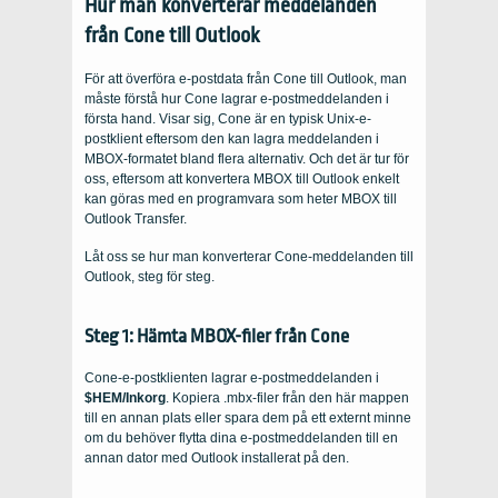
Hur man konverterar meddelanden
från Cone till Outlook
För att överföra e-postdata från Cone till Outlook, man
måste förstå hur Cone lagrar e-postmeddelanden i
första hand. Visar sig, Cone är en typisk Unix-e-
postklient eftersom den kan lagra meddelanden i
MBOX-formatet bland flera alternativ. Och det är tur för
oss, eftersom att konvertera MBOX till Outlook enkelt
kan göras med en programvara som heter MBOX till
Outlook Transfer.
Låt oss se hur man konverterar Cone-meddelanden till
Outlook, steg för steg.
Steg 1: Hämta MBOX-filer från Cone
Cone-e-postklienten lagrar e-postmeddelanden i
$HEM/Inkorg
. Kopiera .mbx-filer från den här mappen
till en annan plats eller spara dem på ett externt minne
om du behöver flytta dina e-postmeddelanden till en
annan dator med Outlook installerat på den.