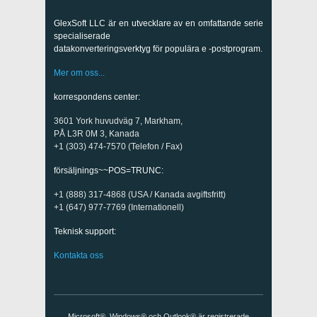
GlexSoft LLC är en utvecklare av en omfattande serie
specialiserade
datakonverteringsverktyg för populära e -postprogram.
Mer om oss...
korrespondens center:
3601 York huvudväg 7, Markham,
PÅ L3R 0M 3, Kanada
+1 (303) 474-7570 (Telefon / Fax)
försäljnings~~POS=TRUNC:
+1 (888) 317-4868 (USA / Kanada avgiftsfritt)
+1 (647) 977-7769 (Internationell)
Teknisk support:
Kontakta oss
Microsoft®, Windows® och Outlook® är registrerade