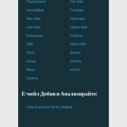
Thunderbird
The Bat!
IncrediMail
Turnpike
Mac Mail
Netscape
Live Mail
Opera Mail
Entourage
Postbox
EML
MailCOPA
MSG
Becky!
Gmail
Zimbra
Mbox
vCard
Eudora
Е-мейл Добив и Анализирайте:
Data Extraction Kit for Outlook