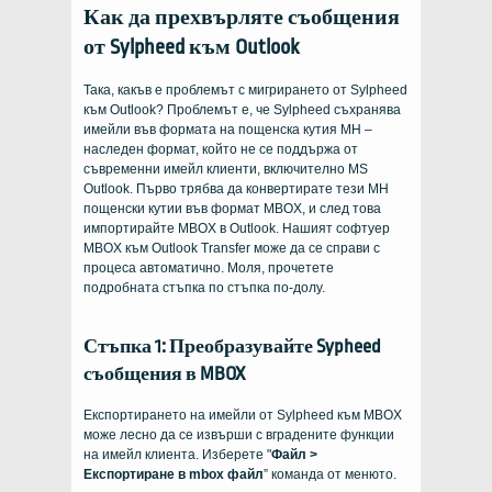
Как да прехвърляте съобщения
от Sylpheed към Outlook
Така, какъв е проблемът с мигрирането от Sylpheed
към Outlook? Проблемът е, че Sylpheed съхранява
имейли във формата на пощенска кутия MH –
наследен формат, който не се поддържа от
съвременни имейл клиенти, включително MS
Outlook. Първо трябва да конвертирате тези MH
пощенски кутии във формат MBOX, и след това
импортирайте MBOX в Outlook. Нашият софтуер
MBOX към Outlook Transfer може да се справи с
процеса автоматично. Моля, прочетете
подробната стъпка по стъпка по-долу.
Стъпка 1: Преобразувайте Sypheed
съобщения в MBOX
Експортирането на имейли от Sylpheed към MBOX
може лесно да се извърши с вградените функции
на имейл клиента. Изберете "
Файл >
Експортиране в mbox файл
” команда от менюто.