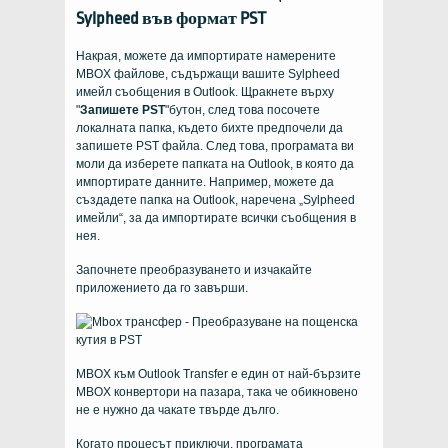
Sylpheed във формат PST
Накрая, можете да импортирате намерените
MBOX файлове, съдържащи вашите Sylpheed
имейл съобщения в Outlook. Щракнете върху
"
Запишете PST
"бутон, след това посочете
локалната папка, където бихте предпочели да
запишете PST файла. След това, програмата ви
моли да изберете папката на Outlook, в която да
импортирате данните. Например, можете да
създадете папка на Outlook, наречена „Sylpheed
имейли“, за да импортирате всички съобщения в
нея.
Започнете преобразуването и изчакайте
приложението да го завърши.
MBOX към Outlook Transfer е един от най-бързите
MBOX конвертори на пазара, така че обикновено
не е нужно да чакате твърде дълго.
Когато процесът приключи, програмата