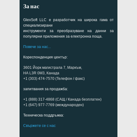
За нас
GlexSoft LLC е разработчик на широка гама от
специализирани
инструменти за преобразуване на данни за
популярни приложения за електронна поща.
Повече за нас...
Кореспонденция център:
3601 Йорк магистрала 7, Маркъм,
НА L3R 0M3, Канада
+1 (303) 474-7570 (Телефон / факс)
запитвания за продажба:
+1 (888) 317-4868 (САЩ / Канада безплатен)
+1 (647) 977-7769 (международен)
Техническа поддръжка:
Свържете се с нас