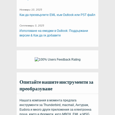
Ноември 10, 2025
Как да прехвърлите EML към Outlook или PST файл
Септември 3, 2025
Използване на емоджи в Outlook: Поддържани
версии & Как да ги добавите
Опитайте нашите инструменти за
преобразуване
Нашата компания в момента предлага
инструменти за Thunderbird, macmail, Антураж,
Eudora и много други приложения за електронна
поща, както и формати, като MBOX, EML и MSG.