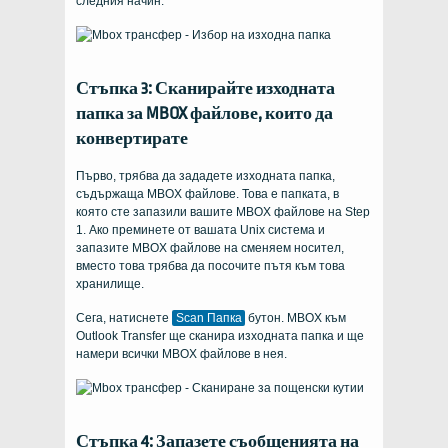
следния начин:
Стъпка 3: Сканирайте изходната
папка за MBOX файлове, които да
конвертирате
Първо, трябва да зададете изходната папка,
съдържаща MBOX файлове. Това е папката, в
която сте запазили вашите MBOX файлове на Step
1. Ако преминете от вашата Unix система и
запазите MBOX файлове на сменяем носител,
вместо това трябва да посочите пътя към това
хранилище.
Сега, натиснете
Scan Папка
бутон. MBOX към
Outlook Transfer ще сканира изходната папка и ще
намери всички MBOX файлове в нея.
Стъпка 4: Запазете съобщенията на