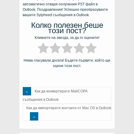
автоматично отваря получения PST файл в
Outlook. Поздравления! Успешно преобразувахте
вашите Sylpheed съобщения в Outlook.
Колко полезен беше
този пост?
Кликнете на звезда, за да го оцените!
Няма гласували досега! Бъдете първите, който ще
оцени този пост.
Как да конвертирате MailCOPA
съобщения в Outlook
Как да импортирате контакти от Mac OS в Outlook