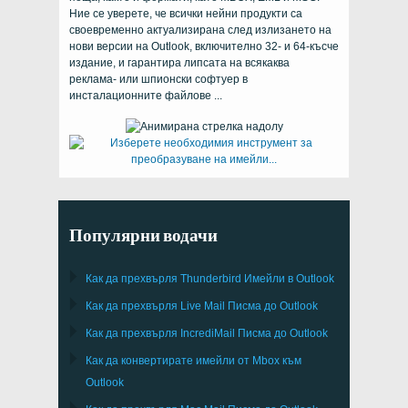
Ние се уверете, че всички нейни продукти са
своевременно актуализирана след излизането на
нови версии на Outlook, включително 32- и 64-късче
издание, и гарантира липсата на всякаква
реклама- или шпионски софтуер в
инсталационните файлове ...
Популярни водачи
Как да прехвърля
Thunderbird
Имейли в Outlook
Как да прехвърля
Live Mail
Писма до
Outlook
Как да прехвърля
IncrediMail
Писма до
Outlook
Как да конвертирате имейли от
Mbox
към
Outlook