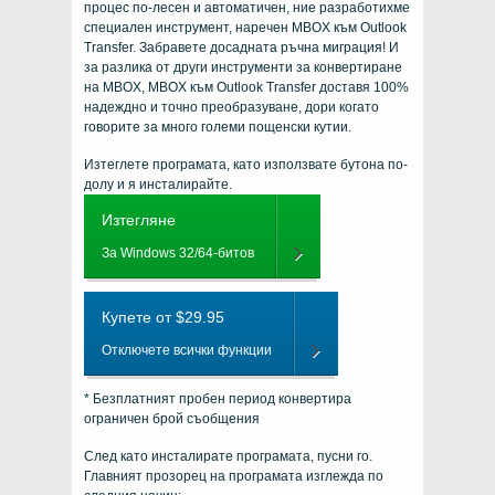
процес по-лесен и автоматичен, ние разработихме
специален инструмент, наречен MBOX към Outlook
Transfer. Забравете досадната ръчна миграция! И
за разлика от други инструменти за конвертиране
на MBOX, MBOX към Outlook Transfer доставя 100%
надеждно и точно преобразуване, дори когато
говорите за много големи пощенски кутии.
Изтеглете програмата, като използвате бутона по-
долу и я инсталирайте.
Изтегляне
За Windows 32/64-битов
Купете от $29.95
Отключете всички функции
* Безплатният пробен период конвертира
ограничен брой съобщения
След като инсталирате програмата, пусни го.
Главният прозорец на програмата изглежда по