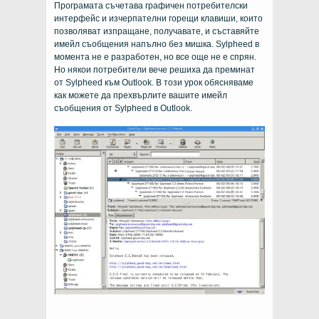
Програмата съчетава графичен потребителски
интерфейс и изчерпателни горещи клавиши, които
позволяват изпращане, получавате, и съставяйте
имейл съобщения напълно без мишка. Sylpheed в
момента не е разработен, но все още не е спрян.
Но някои потребители вече решиха да преминат
от Sylpheed към Outlook. В този урок обясняваме
как можете да прехвърлите вашите имейл
съобщения от Sylpheed в Outlook.