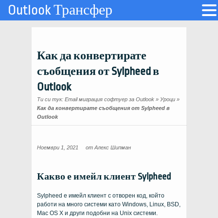
Outlook Трансфер
Как да конвертирате
съобщения от Sylpheed в
Outlook
Ти си тук:
Email миграция софтуер за Outlook
»
Уроци
»
Как да конвертирате съобщения от Sylpheed в
Outlook
Ноември 1, 2021
от
Алекс Шипман
Какво е имейл клиент Sylpheed
Sylpheed е имейл клиент с отворен код, който
работи на много системи като Windows, Linux,
BSD
,
Mac OS X и други подобни на Unix системи.