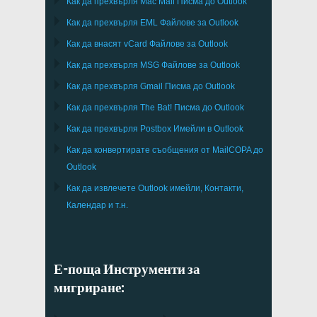
Как да прехвърля
Mac Mail
Писма до
Outlook
Как да прехвърля
EML
Файлове за
Outlook
Как да внасят
vCard
Файлове за
Outlook
Как да прехвърля
MSG
Файлове за
Outlook
Как да прехвърля
Gmail
Писма до
Outlook
Как да прехвърля
The Bat!
Писма до
Outlook
Как да прехвърля
Postbox
Имейли в Outlook
Как да конвертирате съобщения от
MailCOPA
до
Outlook
Как да извлечете
Outlook
имейли, Контакти,
Календар и т.н.
Е-поща Инструменти за
мигриране: