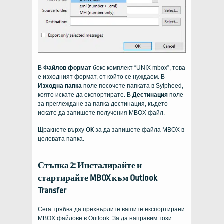
В
Файлов формат
бокс комплект “UNIX mbox”, това
е изходният формат, от който се нуждаем. В
Изходна папка
поле посочете папката в Sylpheed,
която искате да експортирате. В
Дестинация
поле
за преглеждане за папка дестинация, където
искате да запишете получения MBOX файл.
Щракнете върху
ОК
за да запишете файла MBOX в
целевата папка.
Стъпка 2: Инсталирайте и
стартирайте MBOX към Outlook
Transfer
Сега трябва да прехвърлите вашите експортирани
MBOX файлове в Outlook. За да направим този