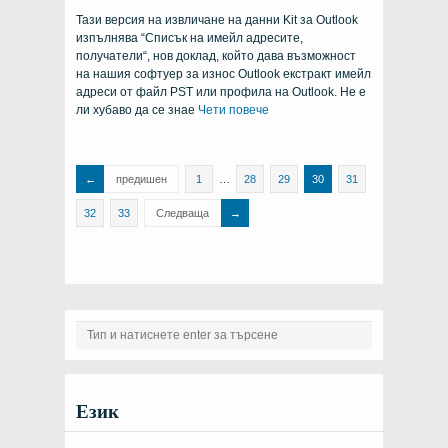
версия
DEKit
Тази версия на извличане на данни Kit за Outlook
3.0.2.5
е
изпълнява “Списък на имейл адресите,
бил
освободен
получатели“, нов доклад, който дава възможност
на нашия софтуер за износ Outlook екстракт имейл
адреси от файл PST или профила на Outlook. Не е
ли хубаво да се знае
Чети повече
предишен
1
…
28
29
30
31
32
33
Следваща
Език