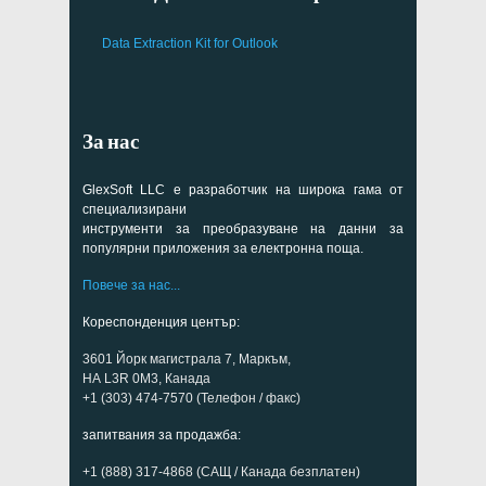
Data Extraction Kit for Outlook
За нас
GlexSoft LLC е разработчик на широка гама от
специализирани
инструменти за преобразуване на данни за
популярни приложения за електронна поща.
Повече за нас...
Кореспонденция център:
3601 Йорк магистрала 7, Маркъм,
НА L3R 0M3, Канада
+1 (303) 474-7570 (Телефон / факс)
запитвания за продажба:
+1 (888) 317-4868 (САЩ / Канада безплатен)