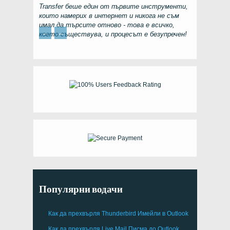
Transfer
беше един от първите инструменти,
които намерих в интернет и никога не съм
имал да търсите отново - това е всичко,
←
→
което съществува, и процесът е безупречен!
Популярни водачи
Как да прехвърля
Thunderbird
Имейли в Outlook
Как да прехвърля
Live Mail
Писма до
Outlook