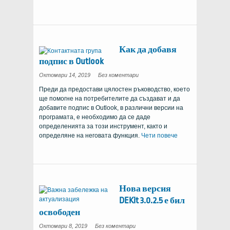
Как да добавя
подпис в Outlook
за
Октомври 14, 2019
Без коментари
това
как
Преди да предостави цялостен ръководство, което
да
добавите
ще помогне на потребителите да създават и да
подпис
в
добавите подпис в Outlook, в различни версии на
Outlook
програмата, е необходимо да се даде
определенията за този инструмент, както и
определяне на неговата функция.
Чети повече
Нова версия
DEKit 3.0.2.5 е бил
освободен
Нова
Октомври 8, 2019
Без коментари