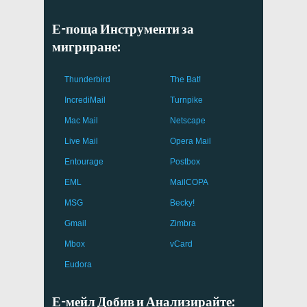
Е-поща Инструменти за
мигриране:
Thunderbird
The Bat!
IncrediMail
Turnpike
Mac Mail
Netscape
Live Mail
Opera Mail
Entourage
Postbox
EML
MailCOPA
MSG
Becky!
Gmail
Zimbra
Mbox
vCard
Eudora
Е-мейл Добив и Анализирайте: