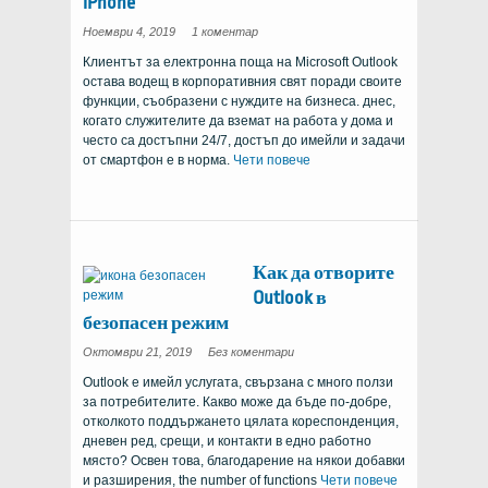
iPhone
за
Ноември 4, 2019
1 коментар
това
как
Клиентът за електронна поща на Microsoft Outlook
да
Sync
остава водещ в корпоративния свят поради своите
Outlook
Calendar
функции, съобразени с нуждите на бизнеса. днес,
с
iPhone
когато служителите да вземат на работа у дома и
често са достъпни 24/7, достъп до имейли и задачи
от смартфон е в норма.
Чети повече
Как да отворите
Outlook в
безопасен режим
on
Октомври 21, 2019
Без коментари
How
to
Outlook е имейл услугата, свързана с много ползи
Open
Outlook
за потребителите. Какво може да бъде по-добре,
in
Safe
отколкото поддържането цялата кореспонденция,
Mode
дневен ред, срещи, и контакти в едно работно
място? Освен това, благодарение на някои добавки
и разширения,
the number of functions
Чети повече