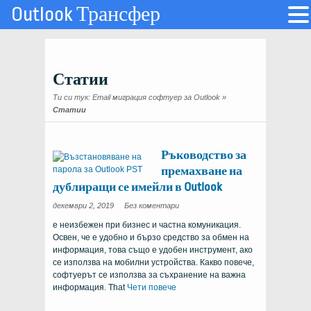
Outlook Трансфер
Статии
Ти си тук:
Email миграция софтуер за Outlook
»
Статии
Ръководство за
премахване на
дублиращи се имейли в Outlook
on
декември 2, 2019
Без коментари
Guide
on
е неизбежен при бизнес и частна комуникация.
Removing
Duplicate
Освен, че е удобно и бързо средство за обмен на
Emails
in
информация, това също е удобен инструмент, ако
Outlook
се използва на мобилни устройства. Какво повече,
софтуерът се използва за съхранение на важна
информация.
That
Чети повече