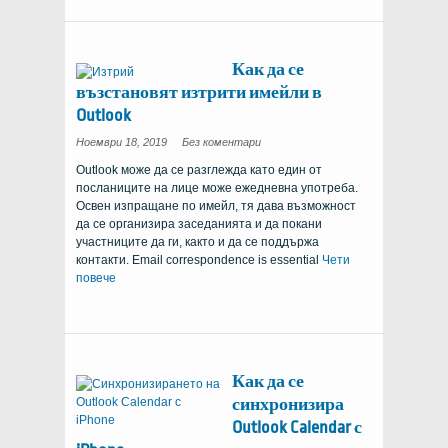
Как да се
възстановят изтрити имейли в
Outlook
за
Ноември 18, 2019
Без коментари
това
как
Outlook може да се разглежда като един от
да
се
посланиците на лице може ежедневна употреба.
възстановят
изтрити
Освен изпращане по имейл, тя дава възможност
имейли
в
да се организира заседанията и да покани
Outlook
участниците да ги, както и да се поддържа
контакти.
Email correspondence is essential
Чети
повече
Как да се
синхронизира
Outlook Calendar с