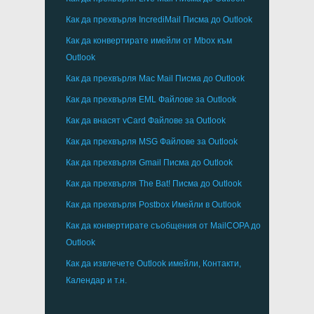
Как да прехвърля
IncrediMail
Писма до
Outlook
Как да конвертирате имейли от
Mbox
към
Outlook
Как да прехвърля
Mac Mail
Писма до
Outlook
Как да прехвърля
EML
Файлове за
Outlook
Как да внасят
vCard
Файлове за
Outlook
Как да прехвърля
MSG
Файлове за
Outlook
Как да прехвърля
Gmail
Писма до
Outlook
Как да прехвърля
The Bat!
Писма до
Outlook
Как да прехвърля
Postbox
Имейли в Outlook
Как да конвертирате съобщения от
MailCOPA
до
Outlook
Как да извлечете
Outlook
имейли, Контакти,
Календар и т.н.