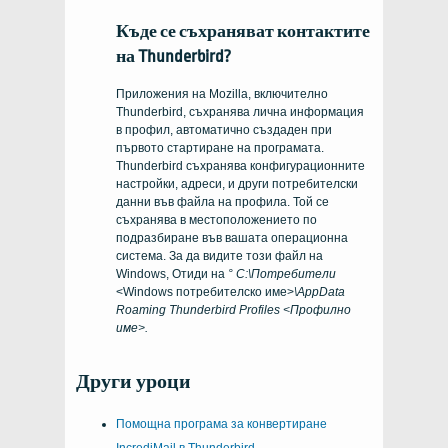
Къде се съхраняват контактите
на Thunderbird?
Приложения на Mozilla, включително
Thunderbird, съхранява лична информация
в профил, автоматично създаден при
първото стартиране на програмата.
Thunderbird съхранява конфигурационните
настройки, адреси, и други потребителски
данни във файла на профила. Той се
съхранява в местоположението по
подразбиране във вашата операционна
система. За да видите този файл на
Windows, Отиди на
° С:\Потребители
<Windows потребителско име>
\AppData
Roaming Thunderbird Profiles <Профилно
име>.
Други уроци
Помощна програма за конвертиране