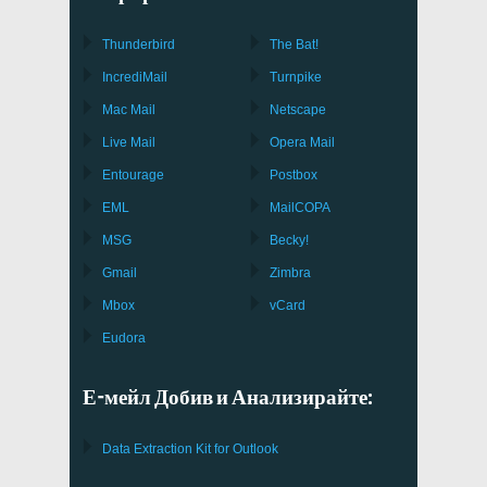
Thunderbird
The Bat!
IncrediMail
Turnpike
Mac Mail
Netscape
Live Mail
Opera Mail
Entourage
Postbox
EML
MailCOPA
MSG
Becky!
Gmail
Zimbra
Mbox
vCard
Eudora
Е-мейл Добив и Анализирайте:
Data Extraction Kit for Outlook