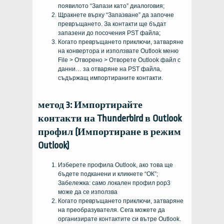
появилото “Запази като” диалоговия;
Щракнете върху “Запазване” да започне
превръщането. За контакти ще бъдат
запазени до посочения PST файла;
Когато превръщането приключи, затваряне
на конвертора и използвате Outlook меню
File > Отворено > Отворете Outlook файл с
данни… за отваряне на PST файла,
съдържащ импортираните контакти.
метод 3: Импортирайте
контакти на Thunderbird в Outlook
профил (Импортиране в режим
Outlook)
Изберете профила Outlook, ако това ще
бъдете подканени и кликнете “ОК”;
Забележка: само локален профил pop3
може да се използва
Когато превръщането приключи, затваряне
на преобразувателя. Сега можете да
организирате контактите си вътре Outlook.