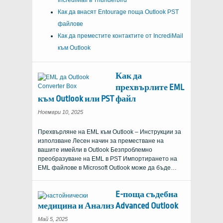
IncrediMail в Thunderbird
Как да внасят Entourage поща Outlook PST
файлове
Как да преместите контактите от IncrediMail
към Outlook
Как да
прехвърлите EML
към Outlook или PST файл
Ноември 10, 2025
Прехвърляне на EML към Outlook – Инструкции за
използване Лесен начин за преместване на
вашите имейли в Outlook Безпроблемно
преобразуване на EML в PST Импортирането на
EML файлове в Microsoft Outlook може да бъде…
E-поща съдебна
медицина и Анализ Advanced Outlook
Май 5, 2025