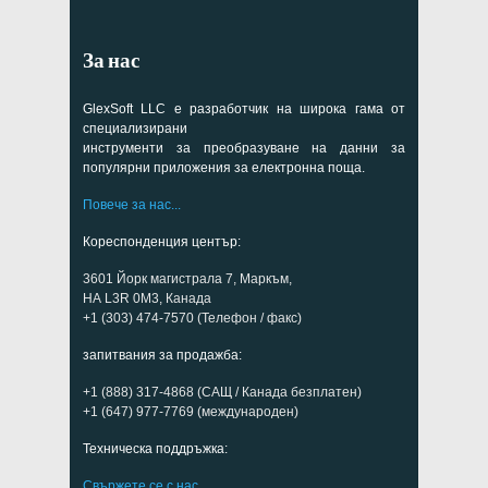
За нас
GlexSoft LLC е разработчик на широка гама от
специализирани
инструменти за преобразуване на данни за
популярни приложения за електронна поща.
Повече за нас...
Кореспонденция център:
3601 Йорк магистрала 7, Маркъм,
НА L3R 0M3, Канада
+1 (303) 474-7570 (Телефон / факс)
запитвания за продажба:
+1 (888) 317-4868 (САЩ / Канада безплатен)
+1 (647) 977-7769 (международен)
Техническа поддръжка:
Свържете се с нас