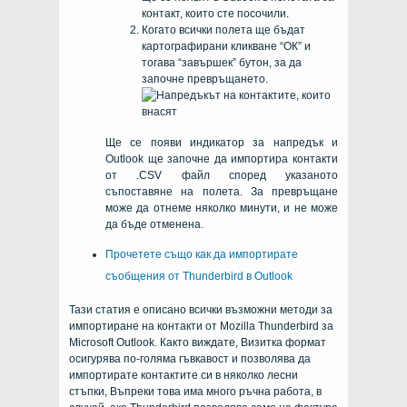
контакт, които сте посочили.
Когато всички полета ще бъдат
картографирани кликване “ОК” и
тогава “завършек” бутон, за да
започне превръщането.
Ще се появи индикатор за напредък и
Outlook ще започне да импортира контакти
от .CSV файл според указаното
съпоставяне на полета. За превръщане
може да отнеме няколко минути, и не може
да бъде отменена.
Прочетете също как да импортирате
съобщения от Thunderbird в Outlook
Тази статия е описано всички възможни методи за
импортиране на контакти от Mozilla Thunderbird за
Microsoft Outlook. Както виждате, Визитка формат
осигурява по-голяма гъвкавост и позволява да
импортирате контактите си в няколко лесни
стъпки, Въпреки това има много ръчна работа, в