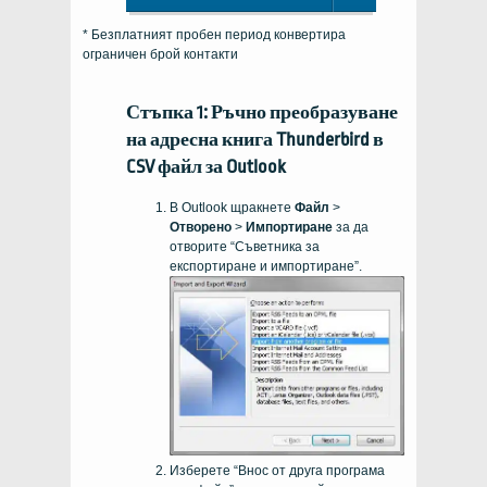
* Безплатният пробен период конвертира
ограничен брой контакти
Стъпка 1: Ръчно преобразуване
на адресна книга Thunderbird в
CSV файл за Outlook
В Outlook щракнете
Файл
>
Отворено
>
Импортиране
за да
отворите “Съветника за
експортиране и импортиране”.
Изберете “Внос от друга програма