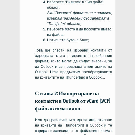
Изберете “Визитка” в “Тип файл”
област;
Ако “Визитка” формат не е наличен,
избирам “разделени със запетая” в
“Тип файл” област;
Изберете място и да посочите името
на файла;
Натиснете бутона Save;
Това ще спести на избрани контакти от
адресната книга в досието на избрания
формат, които могат да бъдат внесени, за
да Outlook и се превръща в контактите на
Outlook. Нека продължим преобразуването
на контактите на Thunderbird в Outlook…
Стъпка 2: Импортиране на
контакти в Outlook от vCard (.VCF)
файл автоматично
Има два различни метода за импортиране
на контакти на Thunderbird в Outlook и те
варират в зависимост от файловия формат