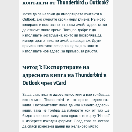
контакти от Thunderbird в Outlook?
Може да се наложи да импортирате контакти в
Outlook, ако сменяте своя имейл клиент. Ръчното
копиране и поставяне на всеки имейл адрес може
да отнеме много време. Така, по-добре е да
използвате инструмент, който ви позволява да
импортирате няколко имейла наведнъж. Други
причини включват резервни цели, или когато
използвате нов адрес, за пример, за работа.
метод 1: Експортиране на
адресната книга на Thunderbird в
Outlook чрез vCard
За да стартирате
адрес износ книга
вие трябва да
изпълните Thunderbird и отворите адресната
книга. Потребителят може да има няколко адресни
книги, така че трябва да изберете кой от тях ще
бъдат изнесени, след това щракнете върху “Износ”
и изберете изходен формат. След това се остава
да спаси изнесени данни на желаното място.