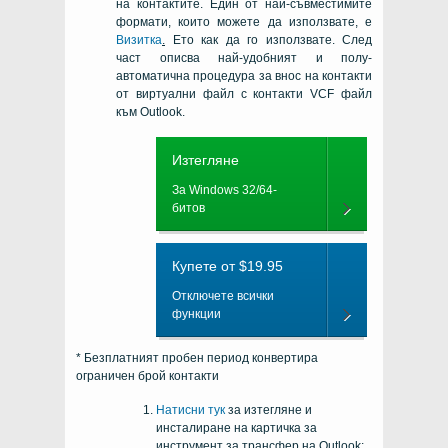
на контактите. Един от най-съвместимите
формати, които можете да използвате, е
Визитка
.
Ето как да го използвате. След
част описва най-удобният и полу-
автоматична процедура за внос на контакти
от виртуални файл с контакти VCF файл
към Outlook.
Изтегляне
За Windows 32/64-
битов
Купете от $19.95
Отключете всички
функции
* Безплатният пробен период конвертира
ограничен брой контакти
Натисни тук
за изтегляне и
инсталиране на картичка за
инструмент за трансфер на Outlook;