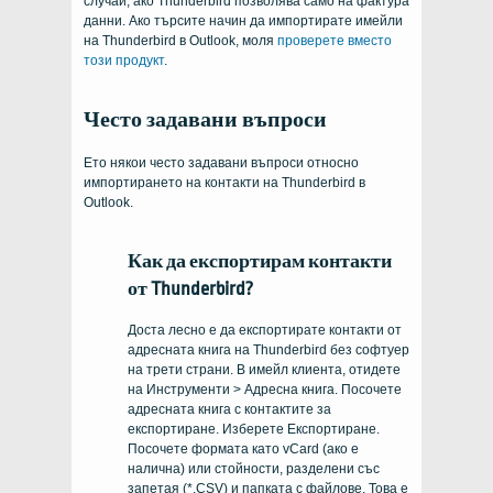
случай, ако Thunderbird позволява само на фактура
данни. Ако търсите начин да импортирате имейли
на Thunderbird в Outlook, моля
проверете вместо
този продукт
.
Често задавани въпроси
Ето някои често задавани въпроси относно
импортирането на контакти на Thunderbird в
Outlook.
Как да експортирам контакти
от Thunderbird?
Доста лесно е да експортирате контакти от
адресната книга на Thunderbird без софтуер
на трети страни. В имейл клиента, отидете
на Инструменти > Адресна книга. Посочете
адресната книга с контактите за
експортиране. Изберете Експортиране.
Посочете формата като vCard (ако е
налична) или стойности, разделени със
запетая (*.CSV) и папката с файлове. Това е