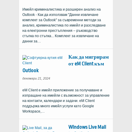
Имейл криминалистика и разширен анализ на
Outlook - Как да използвам "Данни извличане
комплект за Outlook" за съвременни методи за
анализ, криминалистика по имейл и разследване
на електронни престъпления – ръководство
стъпка по стъпка... Комплект за извличане на
данни за…
Как да мигрирам
от eM Client към
Outlook
декември 21, 2024
eM Client е имейл приложение за получаване и
изпращане на имейли с възможност за управление
на контакти, календари и задачи. eM Client
поддържа много имейл услуги като Google
Workspace,…
Windows Live Mail