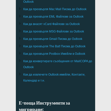
Outlook
Как да прехвърля
Mac Mail
Писма до
Outlook
Как да прехвърля
EML
Файлове за
Outlook
Как да внасят
vCard
Файлове за
Outlook
Как да прехвърля
MSG
Файлове за
Outlook
Как да прехвърля
Gmail
Писма до
Outlook
Как да прехвърля
The Bat!
Писма до
Outlook
Как да прехвърля
Postbox
Имейли в Outlook
Как да конвертирате съобщения от
MailCOPA
до
Outlook
Как да извлечете
Outlook
имейли, Контакти,
Календар и т.н.
Е-поща Инструменти за
мигриране: