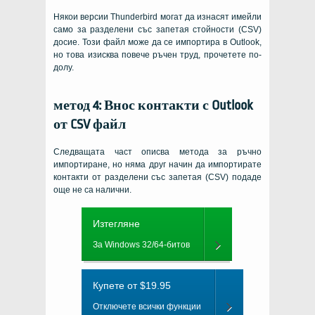
Някои версии Thunderbird могат да изнасят имейли
само за разделени със запетая стойности (CSV)
досие. Този файл може да се импортира в Outlook,
но това изисква повече ръчен труд, прочетете по-
долу.
метод 4: Внос контакти с Outlook
от CSV файл
Следващата част описва метода за ръчно
импортиране, но няма друг начин да импортирате
контакти от разделени със запетая (CSV) подаде
още не са налични.
Изтегляне
За Windows 32/64-битов
Купете от $19.95
Отключете всички функции