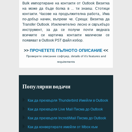
Bulk импортиране на контакти от Outlook Визитка
на може да бъде болка в ... ти знаеш. Стотици
контакти. Часове на продължителна работа,. Има
по-добър начин, въпреки че. Среща: Визитка да
Transfer Outlook. Изключително лесно и свръхбърз
инструмент, за да се получи почти веднага
всичките си картичка контакти магически се
появяват в Outlook PST файл избор.
>>
ПРОЧЕТЕТЕ ПЪЛНОТО ОПИСАНИЕ
<<
Проверете описание софтуер,
details of it's features and
requirements
Популярни водачи
Как да прехвърля
Thunderbird
Имейли в Outlook
Как да прехвърля
Live Mail
Писма до
Outlook
Как да прехвърля
IncrediMail
Писма до
Outlook
Как да конвертирате имейли от
Mbox
към