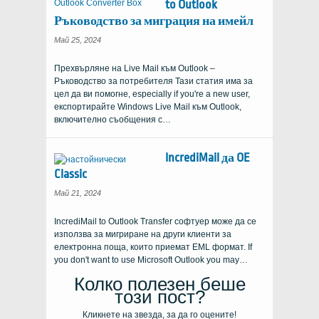
to Outlook
Ръководство за миграция на имейл
Май 25, 2024
Прехвърляне на Live Mail към Outlook –
Ръководство за потребителя Тази статия има за
цел да ви помогне,
especially if you're a new user
,
експортирайте Windows Live Mail към Outlook,
включително съобщения с…
IncrediMail да OE
Classic
Май 21, 2024
IncrediMail to Outlook Transfer софтуер може да се
използва за мигриране на други клиенти за
електронна поща, които приемат EML формат.
If
you don't want to use Microsoft Outlook you may
…
Колко полезен беше
този пост?
Кликнете на звезда, за да го оцените!