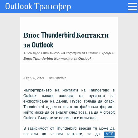
Outlook Трансфер
Внос Thunderbird Контакти
за Outlook
Ти си тук:
Email миграция софтуер за Outlook
»
Уроци
»
Внос Thunderbird Контакти за Outlook
Юни 30, 2021
от
Гордън
Импортирането на контакти на Thunderbird в
Outlook винаги започва от рутината за
експортиране на данни. Първо трябва да спаси
Thunderbird адресна книга за файловия формат,
който може да се внасят след това, за да Microsoft
Outlook. Въпреки че не винаги е възможно.
В зависимост от Thunderbird версия тя може да
позволи да изнася контакти, за да
.VCF