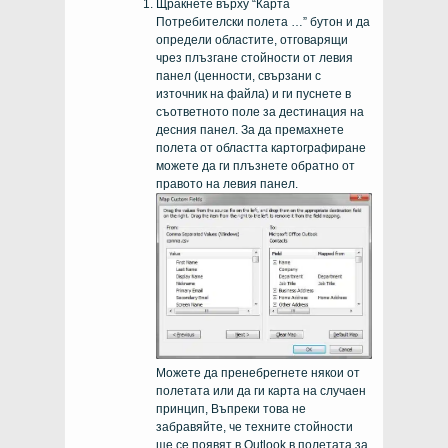
Щракнете върху “Карта
Потребителски полета …” бутон и да
определи областите, отговарящи
чрез плъзгане стойности от левия
панел (ценности, свързани с
източник на файла) и ги пуснете в
съответното поле за дестинация на
десния панел. За да премахнете
полета от областта картографиране
можете да ги плъзнете обратно от
правото на левия панел.
Можете да пренебрегнете някои от
полетата или да ги карта на случаен
принцип, Въпреки това не
забравяйте, че техните стойности
ще се появят в Outlook в полетата за