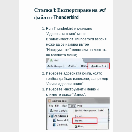
Стъпка 1: Експортиране на .vcf
файл от Thunderbird
Run Thunderbird и кликване
“Адресната книга” меню
В зависимост от Thunderbird версия
може да се намира вътре
“Инструменти” меню или на лентата
на главното меню;
Изберете адресната книга, която
трябва да бъде изнесено, за пример
“Лична адресна книга”;
Изберете Инструменти меню и
кликнете върху “Износ”;