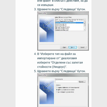
или файл” в списък с действия, за да
се извърши.
Щракнете върху “Следваща” бутон.
В “Изберете тип на файл за
импортиране от” диалоговия
изберете “Отделени със запетая
стойности (Уиндоус)”.
Щракнете върху “Следваща” бутон.