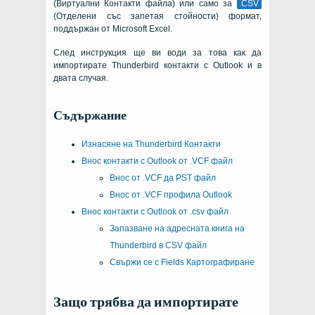
(Виртуални Контакти файла) или само за
.CSV
(Отделени със запетая стойности) формат,
поддържан от Microsoft Excel.
След инструкция ще ви води за това как да
импортирате Thunderbird контакти с Outlook и в
двата случая.
Съдържание
Изнасяне на Thunderbird Контакти
Внос контакти с Outlook от .VCF файл
Внос от .VCF да PST файл
Внос от .VCF профила Outlook
Внос контакти с Outlook от .csv файл
Запазване на адресната книга на
Thunderbird в CSV файл
Свържи се с Fields Картографиране
Защо трябва да импортирате