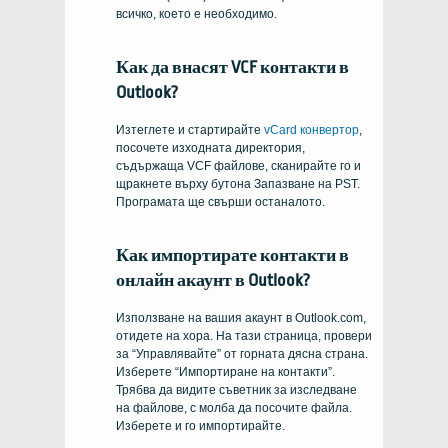
всичко, което е необходимо.
Как да внасят VCF контакти в
Outlook?
Изтеглете и стартирайте
vCard конвертор
,
посочете изходната директория,
съдържаща VCF файлове, сканирайте го и
щракнете върху бутона Запазване на PST.
Програмата ще свърши останалото.
Как импортирате контакти в
онлайн акаунт в Outlook?
Използване на вашия акаунт в Outlook.com,
отидете на хора. На тази страница, провери
за “Управлявайте” от горната дясна страна.
Изберете “Импортиране на контакти”.
Трябва да видите съветник за изследване
на файлове, с молба да посочите файла.
Изберете и го импортирайте.