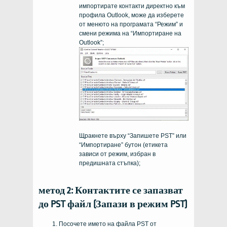
импортирате контакти директно към
профила Outlook, може да изберете
от менюто на програмата “Режим” и
смени режима на “Импортиране на
Outlook”;
Щракнете върху “Запишете PST” или
“Импортиране” бутон (етикета
зависи от режим, избран в
предишната стъпка);
метод 2: Контактите се запазват
до PST файл (Запази в режим PST)
Посочете името на файла PST от