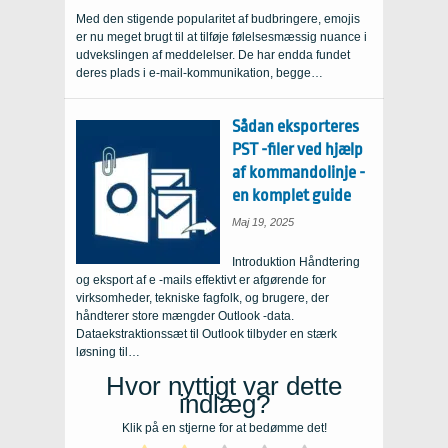
Med den stigende popularitet af budbringere, emojis
er nu meget brugt til at tilføje følelsesmæssig nuance i
udvekslingen af ​​meddelelser. De har endda fundet
deres plads i e-mail-kommunikation, begge…
Sådan eksporteres
PST -filer ved hjælp
af kommandolinje -
en komplet guide
Maj 19, 2025
Introduktion Håndtering
og eksport af e -mails effektivt er afgørende for
virksomheder, tekniske fagfolk, og brugere, der
håndterer store mængder Outlook -data.
Dataekstraktionssæt til Outlook tilbyder en stærk
løsning til…
Hvor nyttigt var dette
indlæg?
Klik på en stjerne for at bedømme det!