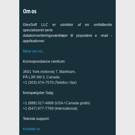
Om os
GlexSoft LLC er udvikler af en omfattende
specialiseret serie
datakonverteringsværktøjer til populære e -mail -
applikationer.
Mere om os...
Korrespondance centrum:
3601 York motorvej 7, Markham,
PÅ L3R 0M 3, Canada
+1 (303) 474-7570 (Telefon / fax)
forespørgsler Salg:
+1 (888) 317-4868 (USA / Canada gratis)
+1 (647) 977-7769 (International)
Teknisk support:
Kontakt os