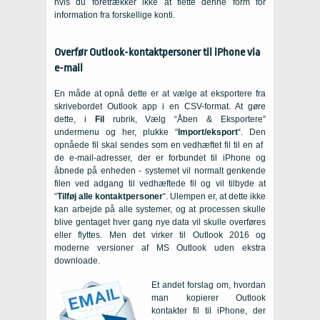
hvis du foretrækker ikke at flette denne form for
information fra forskellige konti.
Overfør Outlook-kontaktpersoner til iPhone via
e-mail
En måde at opnå dette er at vælge at eksportere fra
skrivebordet Outlook app i en CSV-format. At gøre
dette, i
Fil
rubrik, Vælg “Åben & Eksportere”
undermenu og her, plukke “
Import/eksport
“. Den
opnåede fil skal sendes som en vedhæftet fil til en af ​​
de e-mail-adresser, der er forbundet til iPhone og
åbnede på enheden - systemet vil normalt genkende
filen ved adgang til vedhæftede fil og vil tilbyde at
“
Tilføj alle kontaktpersoner
“. Ulempen er, at dette ikke
kan arbejde på alle systemer, og at processen skulle
blive gentaget hver gang nye data vil skulle overføres
eller flyttes. Men det virker til Outlook 2016 og
moderne versioner af MS Outlook uden ekstra
downloade.
Et andet forslag om, hvordan
man kopierer Outlook
kontakter fil til iPhone, der