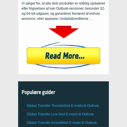
Vi sørger for, at alle dets produkter er rettidig opdateret
efter frigivelsen af ​​nye Outlook-versioner, herunder 32-
og 64-bit udgaver, og garanterer fraværet af enhver
annonce- eller spyware i installationsfilerne ...
Populære guider
Sådan Transfer
Thunderbird
E-mails til Outlook
Sådan Transfer
Live Mail
E-mails til
Outlook
Sådan Transfer
IncrediMail
E-mails til
Outlook