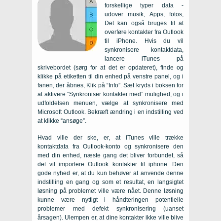
forskellige typer data -
udover musik, Apps, fotos,
Det kan også bruges til at
overføre kontakter fra Outlook
til iPhone. Hvis du vil
synkronisere kontaktdata,
lancere iTunes på
skrivebordet (sørg for at det er opdateret), finde og
klikke på etiketten til din enhed på venstre panel, og i
fanen, der åbnes, Klik på “Info”. Sæt kryds i boksen for
at aktivere “Synkroniser kontakter med” mulighed, og i
udfoldelsen menuen, vælge at synkronisere med
Microsoft Outlook. Bekræft ændring i en indstilling ved
at klikke “ansøge”.
Hvad ville der ske, er, at iTunes ville trække
kontaktdata fra Outlook-konto og synkronisere den
med din enhed, næste gang det bliver forbundet, så
det vil importere Outlook kontakter til iphone. Den
gode nyhed er, at du kun behøver at anvende denne
indstilling en gang og som et resultat, en langsigtet
løsning på problemet ville være nået. Denne løsning
kunne være nyttigt i håndteringen potentielle
problemer med defekt synkronisering (uanset
årsagen). Ulempen er, at dine kontakter ikke ville blive