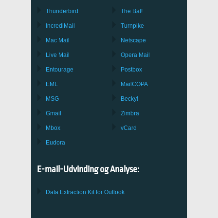
Thunderbird
The Bat!
IncrediMail
Turnpike
Mac Mail
Netscape
Live Mail
Opera Mail
Entourage
Postbox
EML
MailCOPA
MSG
Becky!
Gmail
Zimbra
Mbox
vCard
Eudora
E-mail-Udvinding og Analyse:
Data Extraction Kit for Outlook