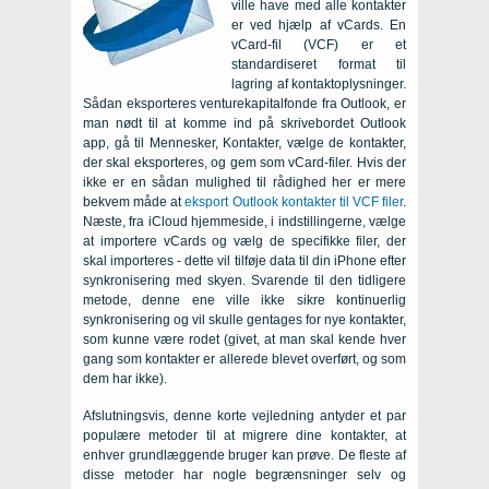
ville have med alle kontakter
er ved hjælp af vCards. En
vCard-fil (VCF) er et
standardiseret format til
lagring af kontaktoplysninger.
Sådan eksporteres venturekapitalfonde fra Outlook, er
man nødt til at komme ind på skrivebordet Outlook
app, gå til Mennesker, Kontakter, vælge de kontakter,
der skal eksporteres, og gem som vCard-filer. Hvis der
ikke er en sådan mulighed til rådighed her er mere
bekvem måde at
eksport Outlook kontakter til VCF filer
.
Næste, fra iCloud hjemmeside, i indstillingerne, vælge
at importere vCards og vælg de specifikke filer, der
skal importeres - dette vil tilføje data til din iPhone efter
synkronisering med skyen. Svarende til den tidligere
metode, denne ene ville ikke sikre kontinuerlig
synkronisering og vil skulle gentages for nye kontakter,
som kunne være rodet (givet, at man skal kende hver
gang som kontakter er allerede blevet overført, og som
dem har ikke).
Afslutningsvis, denne korte vejledning antyder et par
populære metoder til at migrere dine kontakter, at
enhver grundlæggende bruger kan prøve. De fleste af
disse metoder har nogle begrænsninger selv og