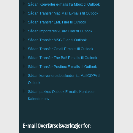
Sådan Konverter e-mails fra
Mbox
til
Outlook
Sådan Transfer
Mac Mail
E-mails til
Outlook
Sådan Transfer
EML
Filer til
Outlook
Sådan importeres
vCard
Filer til
Outlook
Sådan Transfer
MSG
Filer til
Outlook
Sådan Transfer
Gmail
E-mails til
Outlook
Sådan Transfer
The Bat!
E-mails til
Outlook
Sådan Transfer
Postbox
E-mails til Outlook
Sådan konverteres beskeder fra
MailCOPA
til
Outlook
Sådan pakkes
Outlook
E-mails, Kontakter,
Kalender osv
E-mail Overførselsværktøjer for: