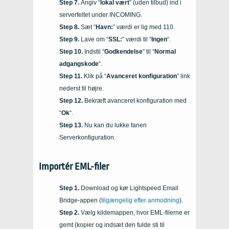
Angiv “
lokal vært
” (uden tilbud) ind i
serverfeltet under INCOMING.
Sæt “
Havn:
” værdi er lig med 110.
Lave om “
SSL:
” værdi til “
Ingen
“.
Indstil “
Godkendelse
” til “
Normal
adgangskode
“.
Klik på “
Avanceret konfiguration
” link
nederst til højre.
Bekræft avanceret konfiguration med
“
Ok
“.
Nu kan du lukke fanen
Serverkonfiguration.
Importér EML-filer
Download og kør Lightspeed Email
Bridge-appen (
tilgængelig efter anmodning
).
Vælg kildemappen, hvor EML-filerne er
gemt (kopier og indsæt den fulde sti til