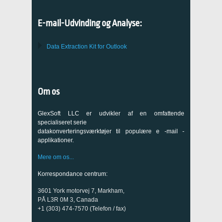
E-mail-Udvinding og Analyse:
Data Extraction Kit for Outlook
Om os
GlexSoft LLC er udvikler af en omfattende
specialiseret serie
datakonverteringsværktøjer til populære e -mail -
applikationer.
Mere om os...
Korrespondance centrum:
3601 York motorvej 7, Markham,
PÅ L3R 0M 3, Canada
+1 (303) 474-7570 (Telefon / fax)