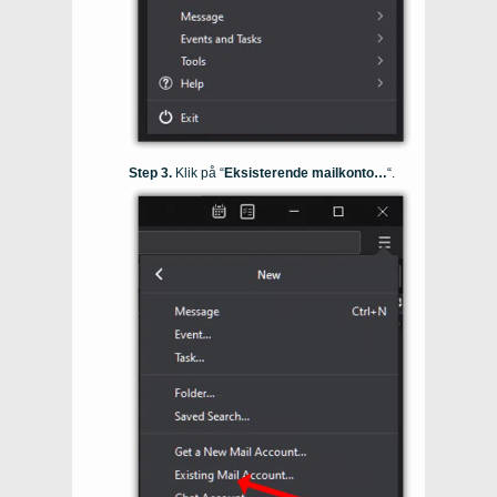
Klik på “
Eksisterende mailkonto…
“.