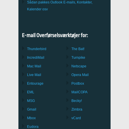
Sådan pakkes
Outlook
E-mails, Kontakter,
Kalender osv
E-mail Overførselsværktøjer for:
Thunderbird
The Bat!
IncrediMail
Turnpike
Mac Mail
Netscape
Live Mail
Opera Mail
Entourage
Postbox
EML
MailCOPA
MSG
Becky!
Gmail
Zimbra
Mbox
vCard
Eudora