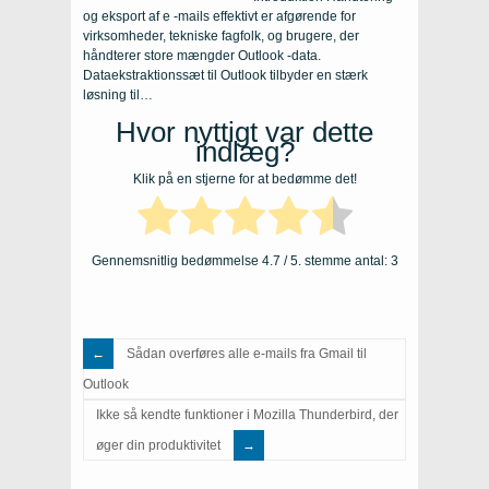
og eksport af e -mails effektivt er afgørende for
virksomheder, tekniske fagfolk, og brugere, der
håndterer store mængder Outlook -data.
Dataekstraktionssæt til Outlook tilbyder en stærk
løsning til…
Hvor nyttigt var dette
indlæg?
Klik på en stjerne for at bedømme det!
Gennemsnitlig bedømmelse
4.7
/ 5. stemme antal:
3
Sådan overføres alle e-mails fra Gmail til
Outlook
Ikke så kendte funktioner i Mozilla Thunderbird, der
øger din produktivitet