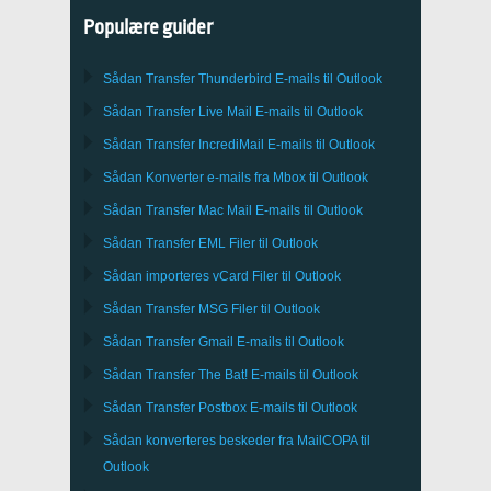
Populære guider
Sådan Transfer
Thunderbird
E-mails til Outlook
Sådan Transfer
Live Mail
E-mails til
Outlook
Sådan Transfer
IncrediMail
E-mails til
Outlook
Sådan Konverter e-mails fra
Mbox
til
Outlook
Sådan Transfer
Mac Mail
E-mails til
Outlook
Sådan Transfer
EML
Filer til
Outlook
Sådan importeres
vCard
Filer til
Outlook
Sådan Transfer
MSG
Filer til
Outlook
Sådan Transfer
Gmail
E-mails til
Outlook
Sådan Transfer
The Bat!
E-mails til
Outlook
Sådan Transfer
Postbox
E-mails til Outlook
Sådan konverteres beskeder fra
MailCOPA
til
Outlook