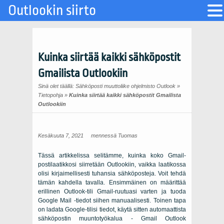
Outlookin siirto
Kuinka siirtää kaikki sähköpostit
Gmailista Outlookiin
Sinä olet täällä:
Sähköposti muuttoliike ohjelmisto Outlook
»
Tietopohja
»
Kuinka siirtää kaikki sähköpostit Gmailista
Outlookiin
Kesäkuuta 7, 2021
mennessä
Tuomas
Tässä artikkelissa selitämme, kuinka koko Gmail-
postilaatikkosi siirretään Outlookiin, vaikka laatikossa
olisi kirjaimellisesti tuhansia sähköposteja. Voit tehdä
tämän kahdella tavalla. Ensimmäinen on määrittää
erillinen Outlook-tili Gmail-ruutuasi varten ja tuoda
Google Mail -tiedot siihen manuaalisesti. Toinen tapa
on ladata Google-tilisi tiedot, käytä sitten automaattista
sähköpostin muuntotyökalua - Gmail Outlook