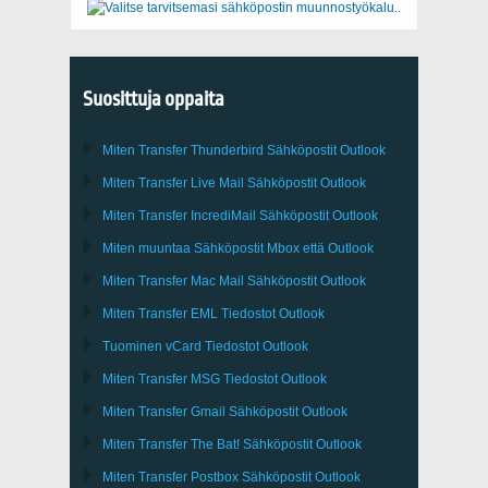
Suosittuja oppaita
Miten Transfer
Thunderbird
Sähköpostit Outlook
Miten Transfer
Live Mail
Sähköpostit
Outlook
Miten Transfer
IncrediMail
Sähköpostit
Outlook
Miten muuntaa Sähköpostit
Mbox
että
Outlook
Miten Transfer
Mac Mail
Sähköpostit
Outlook
Miten Transfer
EML
Tiedostot
Outlook
Tuominen
vCard
Tiedostot
Outlook
Miten Transfer
MSG
Tiedostot
Outlook
Miten Transfer
Gmail
Sähköpostit
Outlook
Miten Transfer
The Bat!
Sähköpostit
Outlook
Miten Transfer
Postbox
Sähköpostit Outlook