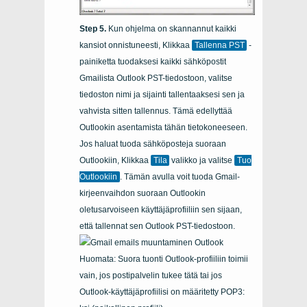
Kun ohjelma on skannannut kaikki
kansiot onnistuneesti, Klikkaa
Tallenna PST
-
painiketta tuodaksesi kaikki sähköpostit
Gmailista Outlook PST-tiedostoon, valitse
tiedoston nimi ja sijainti tallentaaksesi sen ja
vahvista sitten tallennus. Tämä edellyttää
Outlookin asentamista tähän tietokoneeseen.
Jos haluat tuoda sähköposteja suoraan
Outlookiin, Klikkaa
Tila
valikko ja valitse
Tuo
Outlookiin
. Tämän avulla voit tuoda Gmail-
kirjeenvaihdon suoraan Outlookin
oletusarvoiseen käyttäjäprofiiliin sen sijaan,
että tallennat sen Outlook PST-tiedostoon.
Huomata: Suora tuonti Outlook-profiiliin toimii
vain, jos postipalvelin tukee tätä tai jos
Outlook-käyttäjäprofiilisi on määritetty POP3: