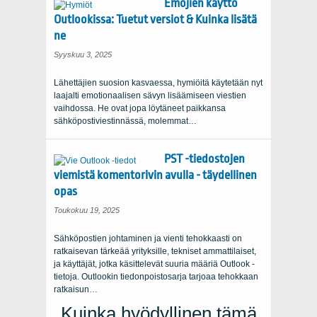
Emojien käyttö
Outlookissa: Tuetut versiot & Kuinka lisätä
ne
Syyskuu 3, 2025
Lähettäjien suosion kasvaessa, hymiöitä käytetään nyt
laajalti emotionaalisen sävyn lisäämiseen viestien
vaihdossa. He ovat jopa löytäneet paikkansa
sähköpostiviestinnässä, molemmat…
PST -tiedostojen
viemistä komentorivin avulla - täydellinen
opas
Toukokuu 19, 2025
Sähköpostien johtaminen ja vienti tehokkaasti on
ratkaisevan tärkeää yrityksille, tekniset ammattilaiset,
ja käyttäjät, jotka käsittelevät suuria määriä Outlook -
tietoja. Outlookin tiedonpoistosarja tarjoaa tehokkaan
ratkaisun…
Kuinka hyödyllinen tämä