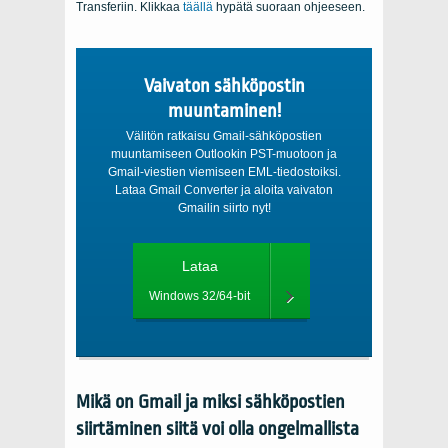
Transferiin. Klikkaa
täällä
hypätä suoraan ohjeeseen.
Vaivaton sähköpostin
muuntaminen!
Välitön ratkaisu Gmail-sähköpostien
muuntamiseen Outlookin PST-muotoon ja
Gmail-viestien viemiseen EML-tiedostoiksi.
Lataa Gmail Converter ja aloita vaivaton
Gmailin siirto nyt!
Lataa
Windows 32/64-bit
Mikä on Gmail ja miksi sähköpostien
siirtäminen siitä voi olla ongelmallista