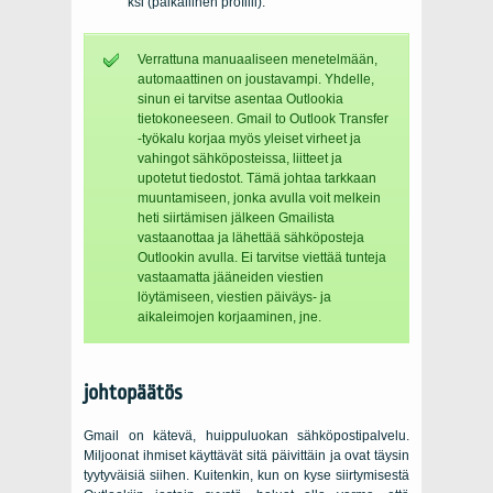
ksi (paikallinen profiili).
Verrattuna manuaaliseen menetelmään,
automaattinen on joustavampi. Yhdelle,
sinun ei tarvitse asentaa Outlookia
tietokoneeseen. Gmail to Outlook Transfer
-työkalu korjaa myös yleiset virheet ja
vahingot sähköposteissa, liitteet ja
upotetut tiedostot. Tämä johtaa tarkkaan
muuntamiseen, jonka avulla voit melkein
heti siirtämisen jälkeen Gmailista
vastaanottaa ja lähettää sähköposteja
Outlookin avulla. Ei tarvitse viettää tunteja
vastaamatta jääneiden viestien
löytämiseen, viestien päiväys- ja
aikaleimojen korjaaminen, jne.
johtopäätös
Gmail on kätevä, huippuluokan sähköpostipalvelu.
Miljoonat ihmiset käyttävät sitä päivittäin ja ovat täysin
tyytyväisiä siihen. Kuitenkin, kun on kyse siirtymisestä