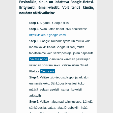
Ensinnäkin, sinun on ladattava Google-tietosi.
Erityisesti, Gmail-viestit. Voit tehdä tämän,
noudata näitä vaiheita:
Kirjaudu Google-tiliisi.
Avaa Lataa tiedot -sivu osoitteessa
https://takeout.google.com/
Google Takeout -työkalun avulla voit
ladata kaikki tiedot Google-tililtäsi, mutta
tarvitsemme vain sähköposteja, joten napsauta
Valitse none
-painiketta kaikkien palvelujen
valinnan poistamiseksi, valitse sitten Gmail.
Klikkaa
Seuraava
.
Valitse .zip-tiedostotyyppi ja arkiston
enimmäiskoko. Sähköpostiviestiesi koko
määrä jaetaan useisiin saman kokoisiin
arkistoihin.
Valitse haluamasi toimitustapa: Lähetä
sähköpostia, Lataa, lataa Dropboxiin, lisää