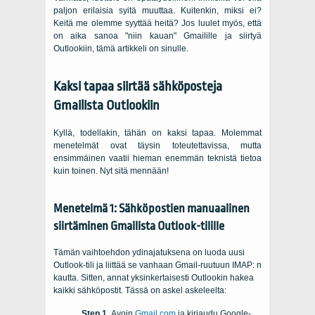
paljon erilaisia ​​syitä muuttaa. Kuitenkin, miksi ei?
Keitä me olemme syyttää heitä? Jos luulet myös, että
on aika sanoa "niin kauan" Gmailille ja siirtyä
Outlookiin, tämä artikkeli on sinulle.
Kaksi tapaa siirtää sähköposteja
Gmailista Outlookiin
Kyllä, todellakin, tähän on kaksi tapaa. Molemmat
menetelmät ovat täysin toteutettavissa, mutta
ensimmäinen vaatii hieman enemmän teknistä tietoa
kuin toinen. Nyt sitä mennään!
Menetelmä 1: Sähköpostien manuaalinen
siirtäminen Gmailista Outlook-tilille
Tämän vaihtoehdon ydinajatuksena on luoda uusi
Outlook-tili ja liittää se vanhaan Gmail-ruutuun IMAP: n
kautta. Sitten, annat yksinkertaisesti Outlookin hakea
kaikki sähköpostit. Tässä on askel askeleelta:
Avoin
Gmail.com
ja kirjaudu Google-