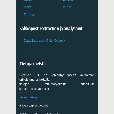
Mbox
vCard
Eudora
Sähköposti Extraction ja analysointi:
Data Extraction Kit for Outlook
Tietoja meistä
GlexSoft LLC on kehittänyt laajan valikoiman
erikoistuneita tuotteita
tietojen muuntotyökalut suosituille
sähköpostisovelluksille.
Lisää meistä...
kirjeenvaihto keskus: