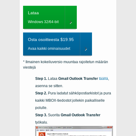
Lataa
Windows 32/64-bit
Osta osoitteesta $19.95
Avaa kaikki ominaisuudet
* Ilmainen kokeiluversio muuntaa rajoitetun määrän
viestejä
Lataa
Gmail Outlook Transfer
täällä
,
asenna se sitten.
Pura ladatut sähköpostiarkistot ja pura
kaikki MBOX-tiedostot jollekin paikalliselle
polulle.
Suorita
Gmail Outlook Transfer
työkalu.