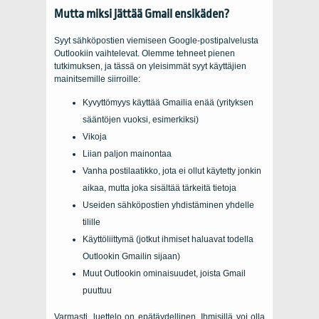
Mutta miksi jättää Gmail ensikäden?
Syyt sähköpostien viemiseen Google-postipalvelusta
Outlookiin vaihtelevat. Olemme tehneet pienen
tutkimuksen, ja tässä on yleisimmät syyt käyttäjien
mainitsemille siirroille:
Kyvyttömyys käyttää Gmailia enää (yrityksen
sääntöjen vuoksi, esimerkiksi)
Vikoja
Liian paljon mainontaa
Vanha postilaatikko, jota ei ollut käytetty jonkin
aikaa, mutta joka sisältää tärkeitä tietoja
Useiden sähköpostien yhdistäminen yhdelle
tilille
Käyttöliittymä (jotkut ihmiset haluavat todella
Outlookin Gmailin sijaan)
Muut Outlookin ominaisuudet, joista Gmail
puuttuu
Varmasti, luettelo on epätäydellinen. Ihmisillä voi olla