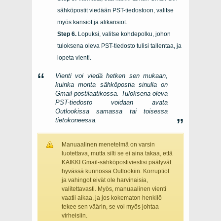
sähköpostit viedään PST-tiedostoon, valitse
myös kansiot ja alikansiot.
Lopuksi, valitse kohdepolku, johon
tuloksena oleva PST-tiedosto tulisi tallentaa, ja
lopeta vienti.
Vienti voi viedä hetken sen mukaan,
kuinka monta sähköpostia sinulla on
Gmail-postilaatikossa. Tuloksena oleva
PST-tiedosto voidaan avata
Outlookissa samassa tai toisessa
tietokoneessa.
Manuaalinen menetelmä on varsin
luotettava, mutta silti se ei aina takaa, että
KAIKKI Gmail-sähköpostiviestisi päätyvät
hyvässä kunnossa Outlookiin. Korruptiot
ja vahingot eivät ole harvinaisia,
valitettavasti. Myös, manuaalinen vienti
vaatii aikaa, ja jos kokematon henkilö
tekee sen väärin, se voi myös johtaa
virheisiin.