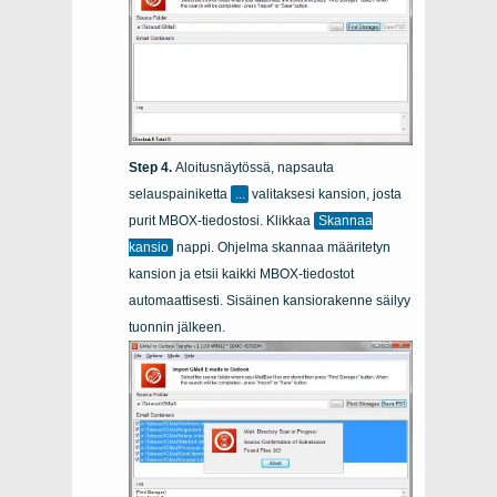
Aloitusnäytössä, napsauta
selauspainiketta
...
valitaksesi kansion, josta
purit MBOX-tiedostosi. Klikkaa
Skannaa
kansio
nappi. Ohjelma skannaa määritetyn
kansion ja etsii kaikki MBOX-tiedostot
automaattisesti. Sisäinen kansiorakenne säilyy
tuonnin jälkeen.