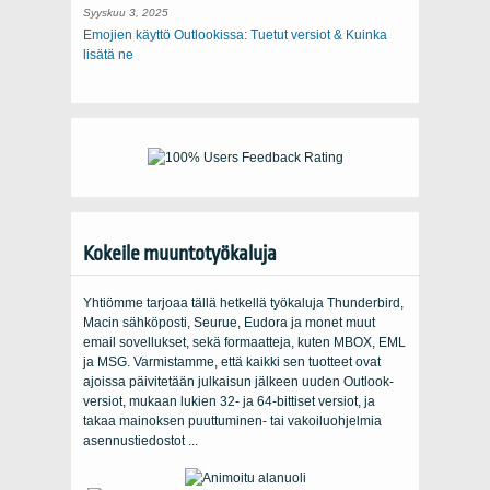
Syyskuu 3, 2025
Emojien käyttö Outlookissa: Tuetut versiot & Kuinka
lisätä ne
Kokeile muuntotyökaluja
Yhtiömme tarjoaa tällä hetkellä työkaluja Thunderbird,
Macin sähköposti, Seurue, Eudora ja monet muut
email sovellukset, sekä formaatteja, kuten MBOX, EML
ja MSG. Varmistamme, että kaikki sen tuotteet ovat
ajoissa päivitetään julkaisun jälkeen uuden Outlook-
versiot, mukaan lukien 32- ja 64-bittiset versiot, ja
takaa mainoksen puuttuminen- tai vakoiluohjelmia
asennustiedostot ...