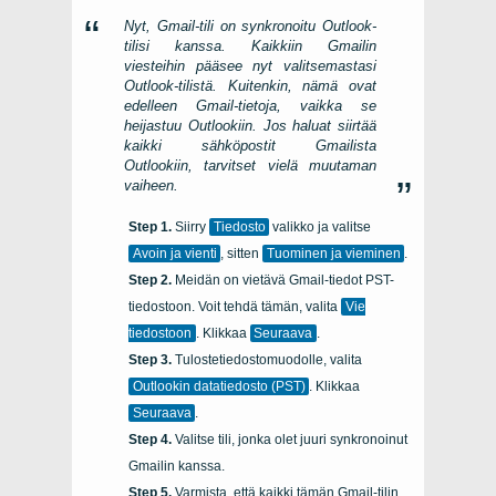
Nyt, Gmail-tili on synkronoitu Outlook-
tilisi kanssa. Kaikkiin Gmailin
viesteihin pääsee nyt valitsemastasi
Outlook-tilistä. Kuitenkin, nämä ovat
edelleen Gmail-tietoja, vaikka se
heijastuu Outlookiin. Jos haluat siirtää
kaikki sähköpostit Gmailista
Outlookiin, tarvitset vielä muutaman
vaiheen.
Siirry
Tiedosto
valikko ja valitse
Avoin ja vienti
, sitten
Tuominen ja vieminen
.
Meidän on vietävä Gmail-tiedot PST-
tiedostoon. Voit tehdä tämän, valita
Vie
tiedostoon
. Klikkaa
Seuraava
.
Tulostetiedostomuodolle, valita
Outlookin datatiedosto (PST)
. Klikkaa
Seuraava
.
Valitse tili, jonka olet juuri synkronoinut
Gmailin kanssa.
Varmista, että kaikki tämän Gmail-tilin