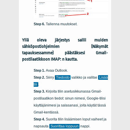
Tallenna muutokset.
Yllä oleva järjestys sallii muiden
sähköpostiohjelmien (Näkymät
tapauksessamme) päästäksesi Gmail-
postilaatikkoon IMAP: n kautta.
Avaa Outlook.
Siirry
Tiedosto
valikko ja valitse
Lisää
tili
.
Kirjoita tilin asetusikkunassa Gmail-
postilaatikon tiedot: sinun nimesi, Google-tilisi
käyttäjänimesi ja salasanasi, joita käytät tässä
Gmail-kentässä.
Suorita tilin lisäämisen loput vaiheet ja
napsauta
Suorittaa loppuun
nappi.