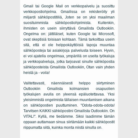
Gmail tai Google Mail on verkkopalvelu ja suosittu
verkkopostiohjelma. Gmailissa on rekisteröity yli
miljardi sähköpostitiliä, Joten se on yksi maailman
suosituimmista sähköpostiohjelmista. Kuitenkin,
ihmisten on usein siirryttävä Gmailista Outlookiin.
Ongelma on: jättiläiset, kuten Google tai Microsoft,
ovat skeptisiä toisiaan kohtaan. Tämä tarkoittaa usein
sitä, että ei ole helppokäyttöisiä tapoja muuntaa
sähköposteja tai asiakirjoja palvelusta toiseen. Hyvin,
ei voi ajatella ongelmaa, ympärillä on useita työkaluja
ja verkkopalveluja, jotka tarjoavat sinulle sähköpostia
sähköposteista Gmailista Outlookiin, Otan vain yhden
heistä ja - voila!
Valitettavasti, näennäisesti helppo siirtyminen
Outlookiin Gmailista kolmansien osapuolien
työkalujen avulla on yleensä epäluotettavaa. Yksi
yleisimmistä ongelmista tällaisen muuntamisen aikana
on sähköpostien puuttuminen. "Odota-odota-odota!
Tarvitsen KAIKKI sähköpostini Gmailista Outlookiin. On
VITAL!". Kyllä, me tiedämme. Siksi laadimme tämän
oppaan auttamaan sinua siirtämään kaikki sähköpostit
riippumatta siitä, kuinka monta niistä sinulla on.