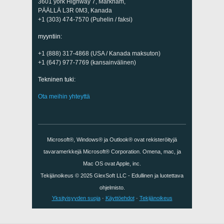
3601 york Highway 7, Markham,
PÄÄLLÄ L3R 0M3, Kanada
+1 (303) 474-7570 (Puhelin / faksi)
myyntiin:
+1 (888) 317-4868 (USA / Kanada maksuton)
+1 (647) 977-7769 (kansainvälinen)
Tekninen tuki:
Ota meihin yhteyttä
Microsoft®, Windows® ja Outlook® ovat rekisteröityjä
tavaramerkkejä Microsoft® Corporation. Omena, mac, ja
Mac OS ovat Apple, inc.
Tekijänoikeus © 2025
GlexSoft LLC
- Edullinen ja luotettava
ohjelmisto.
Yksityisyyden suoja
·
Käyttöehdot
·
Tekijänoikeus