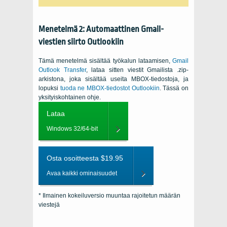
Menetelmä 2: Automaattinen Gmail-
viestien siirto Outlookiin
Tämä menetelmä sisältää työkalun lataamisen,
Gmail
Outlook Transfer
, lataa sitten viestit Gmailista .zip-
arkistona, joka sisältää useita MBOX-tiedostoja, ja
lopuksi
tuoda ne MBOX-tiedostot Outlookiin
. Tässä on
yksityiskohtainen ohje.
Lataa
Windows 32/64-bit
Osta osoitteesta $19.95
Avaa kaikki ominaisuudet
* Ilmainen kokeiluversio muuntaa rajoitetun määrän
viestejä