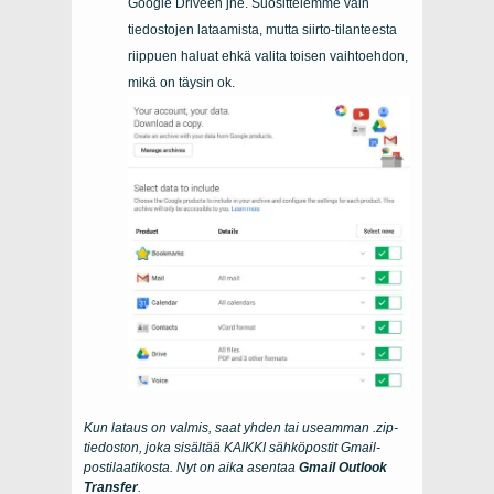
Google Driveen jne. Suosittelemme vain
tiedostojen lataamista, mutta siirto-tilanteesta
riippuen haluat ehkä valita toisen vaihtoehdon,
mikä on täysin ok.
Kun lataus on valmis, saat yhden tai useamman .zip-
tiedoston, joka sisältää KAIKKI sähköpostit Gmail-
postilaatikosta. Nyt on aika asentaa
Gmail Outlook
Transfer
.