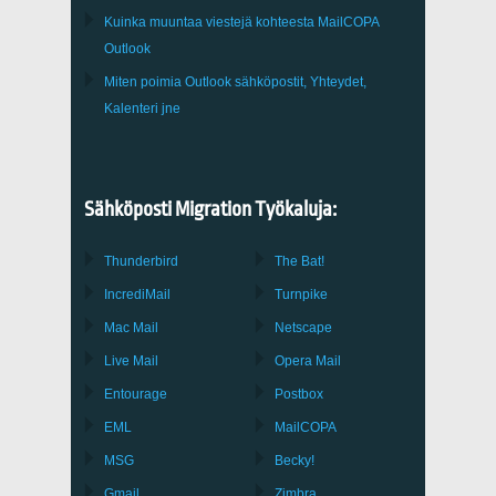
Kuinka muuntaa viestejä kohteesta
MailCOPA
Outlook
Miten poimia
Outlook
sähköpostit, Yhteydet,
Kalenteri jne
Sähköposti Migration Työkaluja:
Thunderbird
The Bat!
IncrediMail
Turnpike
Mac Mail
Netscape
Live Mail
Opera Mail
Entourage
Postbox
EML
MailCOPA
MSG
Becky!
Gmail
Zimbra