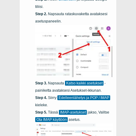
tiliisi.
Napsauta rataskuvaketta avataksesi
asetuspaneelin.
Napsauta
Katso kaikki asetukset
-
painiketta avataksesi Asetukset-ikkunan.
Siirry
Edelleenlähetys ja POP / IMAP
kieleke.
Tässä
IMAP-asetukset
jakso, Valitse
Ota IMAP käyttöön
asetus.