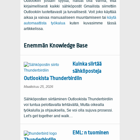
Outlookiin jostain syystä, haluat olla varma, että
kirjaimellisesti kaikki sähköpostit Gmailista siirrettiin
Outlookiin luotettavasti ja turvallisesti. Voit joko käyttää
aikaa ja vaivaa manuaaliseen muuntamiseen tai
käytä
automaattista työkalua
kuten kuvasimme tässä
artikkelissa.
Enemmän Knowledge Base
Kuinka siirtää
sähköposteja
Outlookista Thunderbirdiin
Maaliskuu 25, 2026
Sähköpostien siirtäminen Outlookista Thunderbirdiin
voi tuntua pelottavalta tehtävältä, Mutta oikealla
työkalulla ja ohjauksella, Se voi olla sujuva prosessi.
Let's get together and walk
…
EML: n tuominen
Thunderbirdiin