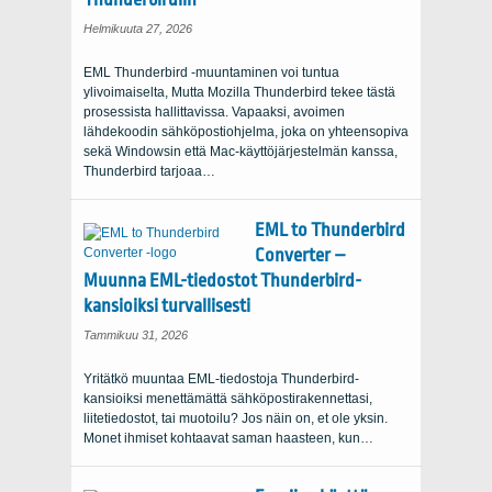
Helmikuuta 27, 2026
EML Thunderbird -muuntaminen voi tuntua
ylivoimaiselta, Mutta Mozilla Thunderbird tekee tästä
prosessista hallittavissa. Vapaaksi, avoimen
lähdekoodin sähköpostiohjelma, joka on yhteensopiva
sekä Windowsin että Mac-käyttöjärjestelmän kanssa,
Thunderbird tarjoaa…
EML to Thunderbird
Converter –
Muunna EML-tiedostot Thunderbird-
kansioiksi turvallisesti
Tammikuu 31, 2026
Yritätkö muuntaa EML-tiedostoja Thunderbird-
kansioiksi menettämättä sähköpostirakennettasi,
liitetiedostot, tai muotoilu? Jos näin on, et ole yksin.
Monet ihmiset kohtaavat saman haasteen, kun…