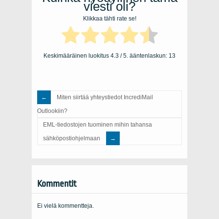
viesti oli?
Klikkaa tähti rate se!
Keskimääräinen luokitus
4.3
/ 5. ääntenlaskun:
13
Miten siirtää yhteystiedot IncrediMail
Outlookiin?
EML-tiedostojen tuominen mihin tahansa
sähköpostiohjelmaan
Kommentit
Ei vielä kommentteja.