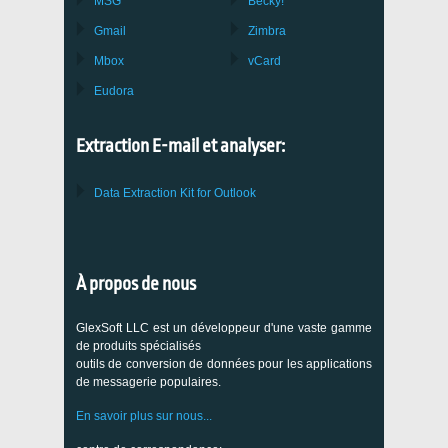
MSG
Becky!
Gmail
Zimbra
Mbox
vCard
Eudora
Extraction E-mail et analyser:
Data Extraction Kit for Outlook
À propos de nous
GlexSoft LLC est un développeur d'une vaste gamme
de produits spécialisés
outils de conversion de données pour les applications
de messagerie populaires.
En savoir plus sur nous...