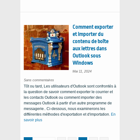
Comment exporter
et importer du
contenu de boîte
aux lettres dans
Outlook sous
Windows
Mai 11, 2024
sur
Sans commentaires
l'exportation
Tôt ou tard, Les utilisateurs d'Outlook sont confrontés à
et
la
la question de savoir comment exporter le courrier et
boîte
aux
les contacts Outlook ou comment importer des
lettres
d'importer
messages Outlook à partir d'un autre programme de
du
contenu
messagerie.. Ci-dessous, nous examinerons les
dans
différentes méthodes d'exportation et d'importation.
Outlook
En
sous
savoir plus
Windows