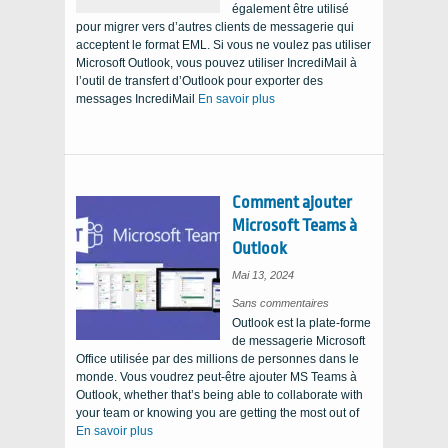
également être utilisé
pour migrer vers d’autres clients de messagerie qui
acceptent le format EML. Si vous ne voulez pas utiliser
Microsoft Outlook, vous pouvez utiliser IncrediMail à
l’outil de transfert d’Outlook pour exporter des
messages IncrediMail
En savoir plus
Comment ajouter
Microsoft Teams à
Outlook
Mai 13, 2024
on
Sans commentaires
How
Outlook est la plate-forme
to
add
de messagerie Microsoft
Microsoft
Teams
Office utilisée par des millions de personnes dans le
to
Outlook
monde. Vous voudrez peut-être ajouter MS Teams à
Outlook,
whether that’s being able to collaborate with
your team or knowing you are getting the most out of
En savoir plus