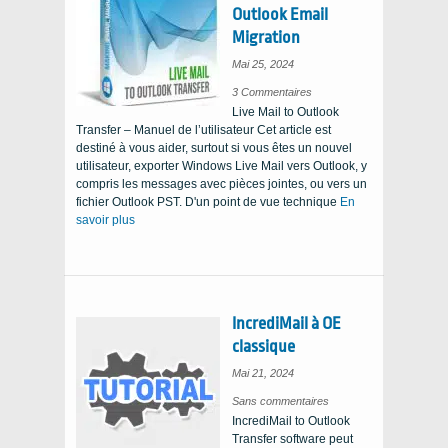
Outlook Email
Migration
Mai 25, 2024
on
3 Commentaires
Windows
Live Mail to Outlook
Live
Mail
Transfer – Manuel de l’utilisateur Cet article est
to
Outlook
destiné à vous aider, surtout si vous êtes un nouvel
Email
Migration
utilisateur, exporter Windows Live Mail vers Outlook, y
Guide
compris les messages avec pièces jointes, ou vers un
fichier Outlook PST. D'un point de vue technique
En
savoir plus
IncrediMail à OE
classique
Mai 21, 2024
sur
Sans commentaires
IncrediMail
IncrediMail to Outlook
à
OE
Transfer software peut
classique