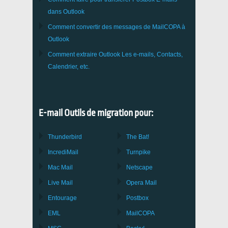
dans Outlook
Comment convertir des messages de
MailCOPA
à
Outlook
Comment extraire
Outlook
Les e-mails, Contacts,
Calendrier, etc.
E-mail Outils de migration pour:
Thunderbird
The Bat!
IncrediMail
Turnpike
Mac Mail
Netscape
Live Mail
Opera Mail
Entourage
Postbox
EML
MailCOPA