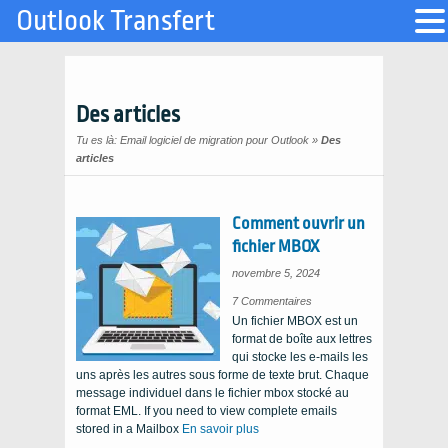
Outlook Transfert
Des articles
Tu es là:
Email logiciel de migration pour Outlook
»
Des
articles
Comment ouvrir un
fichier MBOX
novembre 5, 2024
sur
7 Commentaires
Comment
Un fichier MBOX est un
ouvrir
un
format de boîte aux lettres
fichier
MBOX
qui stocke les e-mails les
uns après les autres sous forme de texte brut. Chaque
message individuel dans le fichier mbox stocké au
format EML.
If you need to view complete emails
stored in a Mailbox
En savoir plus