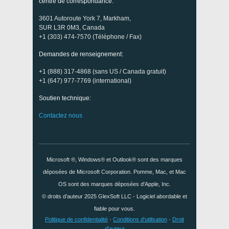
centre de correspondance:
3601 Autoroute York 7, Markham,
SUR L3R 0M3, Canada
+1 (303) 474-7570 (Téléphone / Fax)
Demandes de renseignement:
+1 (888) 317-4868 (sans US / Canada gratuit)
+1 (647) 977-7769 (international)
Soutien technique:
Contactez nous
Microsoft ®, Windows® et Outlook® sont des marques
déposées de Microsoft Corporation. Pomme, Mac, et Mac
OS sont des marques déposées d'Apple, Inc.
© droits d’auteur 2025
GlexSoft LLC
- Logiciel abordable et
fiable pour vous.
Politique de confidentialité
·
Conditions d'utilisation
·
Droit
d'auteur