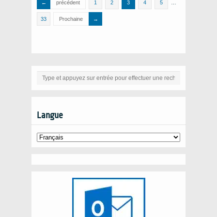
précédent
1
2
3
4
5
…
33
Prochaine
Langue