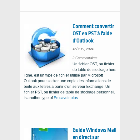
Comment convertir
OST en PST à l'aide
d'Outlook
Août 15, 2024
sur
2 Commentaires
Comment
Un fichier OST, ou fichier
convertir
OST
de table de stockage hors
en
PST
ligne, est un type de fichier utilisé par Microsoft
à
l'aide
Outlook pour stocker une copie des informations de
d'Outlook
boîte aux lettres à partir d'un serveur Exchange. Un
fichier PST, ou fichier de table de stockage personnel,
is another type of
En savoir plus
Guide Windows Mail
en direct sur