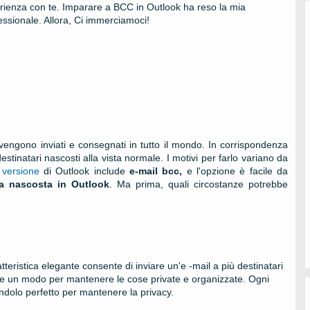
erienza con te. Imparare a BCC in Outlook ha reso la mia
essionale. Allora, Ci immerciamoci!
vengono inviati e consegnati in tutto il mondo. In corrispondenza
stinatari nascosti alla vista normale. I motivi per farlo variano da
 versione
di Outlook include
e-mail bcc,
e l'opzione è facile da
a nascosta in Outlook
. Ma prima, quali circostanze potrebbe
teristica elegante consente di inviare un'e -mail a più destinatari
ome un modo per mantenere le cose private e organizzate. Ogni
endolo perfetto per mantenere la privacy.