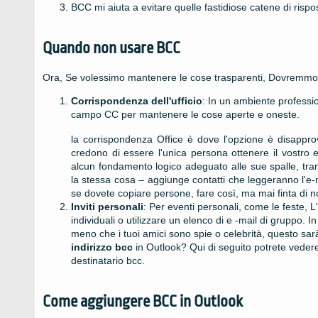
BCC mi aiuta a evitare quelle fastidiose catene di rispo
Quando non usare BCC
Ora, Se volessimo mantenere le cose trasparenti, Dovremmo e
Corrispondenza dell'ufficio
: In un ambiente professi
campo CC per mantenere le cose aperte e oneste.
la corrispondenza Office è dove l'opzione è disappr
credono di essere l'unica persona ottenere il vostro e-
alcun fondamento logico adeguato alle sue spalle, tran
la stessa cosa – aggiunge contatti che leggeranno l'e
se dovete copiare persone, fare così, ma mai finta di 
Inviti personali
: Per eventi personali, come le feste,
individuali o utilizzare un elenco di e -mail di gruppo. I
meno che i tuoi amici sono spie o celebrità, questo sar
indirizzo bcc
in Outlook? Qui di seguito potrete vede
destinatario bcc.
Come aggiungere BCC in Outlook