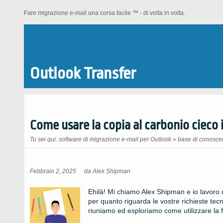
Fare migrazione e-mail una corsa facile ™ - di volta in volta.
Outlook Transfer
Come usare la copia al carbonio cieco 
Tu sei qui:
software di migrazione e-mail per Outlook
»
base di conosce
Febbraio 2, 2025
da
Alex Shipman
Ehilà! Mi chiamo Alex Shipman e io lavoro q
per quanto riguarda le vostre richieste te
riuniamo ed esploriamo come utilizzare la 