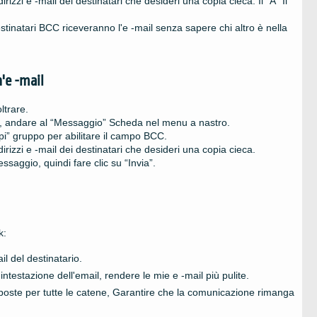
irizzi e -mail dei destinatari che desideri una copia cieca. Il “A” Il
I destinatari BCC riceveranno l'e -mail senza sapere chi altro è nella
'e -mail
ltrare.
ail, andare al “Messaggio” Scheda nel menu a nastro.
i” gruppo per abilitare il campo BCC.
irizzi e -mail dei destinatari che desideri una copia cieca.
messaggio, quindi fare clic su “Invia”.
k:
ail del destinatario.
'intestazione dell'email, rendere le mie e -mail più pulite.
isposte per tutte le catene, Garantire che la comunicazione rimanga