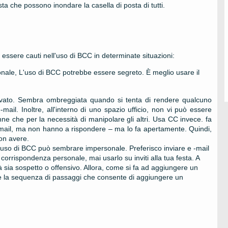
sta che possono inondare la casella di posta di tutti.
ssere cauti nell'uso di BCC in determinate situazioni:
onale, L'uso di BCC potrebbe essere segreto. È meglio usare il
ovato. Sembra ombreggiata quando si tenta di rendere qualcuno
mail. Inoltre, all'interno di uno spazio ufficio, non vi può essere
ne che per la necessità di manipolare gli altri. Usa CC invece. fa
-mail, ma non hanno a rispondere – ma lo fa apertamente. Quindi,
non avere.
 L'uso di BCC può sembrare impersonale. Preferisco inviare e -mail
n corrispondenza personale, mai usarlo su inviti alla tua festa. A
à sia sospetto o offensivo. Allora, come si fa ad aggiungere un
re la sequenza di passaggi che consente di aggiungere un