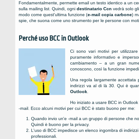
Fondamentalmente, permette email un testo identico a un cer
sulla mailing list. Quindi, ogni
destinatario Ccn
vedrà solo gli
modo come quest'ultima funzione (
e-mail copia carbone
) m
spie, che suona come uno strumento per le persone con motivaz
Perché uso BCC in Outlook
Ci sono vari motivi per utilizza
puramente informativo e imperson
cambiamento – a un gran numer
conoscono, così la funzione impedisc
Una regola largamente accettata pr
indirizzi va al di là 30. Qui è qu
Outlook
.
Ho iniziato a usare BCC in Outlook 
-mail. Ecco alcuni motivi per cui BCC è stato buono per me:
Quando invio un'e -mail a un gruppo di persone che non 
Quindi è buono per la privacy.
L'uso di BCC impedisce un elenco ingombra di indirizzi e
professionali.