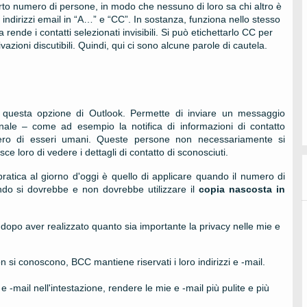
to numero di persone, in modo che nessuno di loro sa chi altro è
 indirizzi email in “A…” e “CC”. In sostanza, funziona nello stesso
a rende i contatti selezionati invisibili. Si può etichettarlo CC per
ioni discutibili. Quindi, qui ci sono alcune parole di cautela.
re questa opzione di Outlook. Permette di inviare un messaggio
ale – come ad esempio la notifica di informazioni di contatto
o di esseri umani. Queste persone non necessariamente si
e loro di vedere i dettagli di contatto di sconosciuti.
atica al giorno d'oggi è quello di applicare quando il numero di
ando si dovrebbe e non dovrebbe utilizzare il
copia nascosta in
dopo aver realizzato quanto sia importante la privacy nelle mie e
si conoscono, BCC mantiene riservati i loro indirizzi e -mail.
 -mail nell'intestazione, rendere le mie e -mail più pulite e più