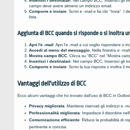
Inserisci i destinatari
. Nel campo BCC, Inserisci gli ind
campo deve avere almeno un indirizzo email.
Comporre e inviare
. Scrivi e -mail e fai clic “Invia”. 
lista.
Aggiunta di BCC quando si risponde o si inoltra un
Apri l'e -mail
. Apri l'e -mail a cui voglio rispondere o ino
Accedi al menu del messaggio
. Nella finestra e -m
Mostra campo BCC
. Clicca su “BCC” nel “Mostra camp
Inserisci i destinatari
. Nel campo BCC, Inserisci gli ind
Comporre e inviare
. Scrivi la tua risposta o inoltra il 
Vantaggi dell'utilizzo di BCC
Ecco alcuni vantaggi che ho trovato dall'uso di BCC in Outloo
Privacy migliorata
: Mantiene riservati gli indirizzi e -m
Professionalità migliorata
: Impedisce il disordine nell
Comunicazione efficiente
: Riduce la probabilità di r
pertinente e concisa.