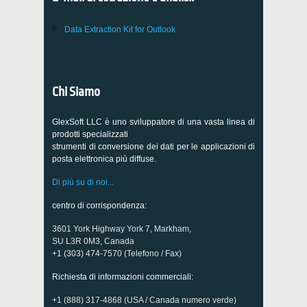
Data Extraction Kit for Outlook
Chi Siamo
GlexSoft LLC è uno sviluppatore di una vasta linea di
prodotti specializzati
strumenti di conversione dei dati per le applicazioni di
posta elettronica più diffuse.
Di più su di noi...
centro di corrispondenza:
3601 York Highway York 7, Markham,
SU L3R 0M3, Canada
+1 (303) 474-7570 (Telefono / Fax)
Richiesta di informazioni commerciali:
+1 (888) 317-4868 (USA / Canada numero verde)