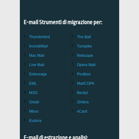
E-mail Strumenti di migrazione per:
Thunderbird
The Bat!
IncrediMail
Turnpike
Mac Mail
Netscape
Live Mail
Opera Mail
Entourage
Postbox
EML
MailCOPA
MSG
Becky!
Gmail
Zimbra
Mbox
vCard
Eudora
E-mail di estrazione e analisi: