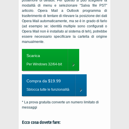
posteriore di default. Per questo si può scegliere la
modalità di menu e selezionare “Salva file PST”
articolo. Opera Mail a Outlook programma di
trasferimento di tentare di rilevare la posizione dei dati
Opera Mail automaticamente, ma se è in grado di farlo
(ad esempio se: identità multiple sono configurati o
Opera Mail non è installato al sistema di teh), potrebbe
essere necessario specificare la cartella di origine
manualmente.
Scarica
Per Windows 32/64-bit
Compra da $19.99
Sblocca tutte le funzionalità
* La prova gratuita converte un numero limitato di
messaggi
Ecco cosa dovete fare: