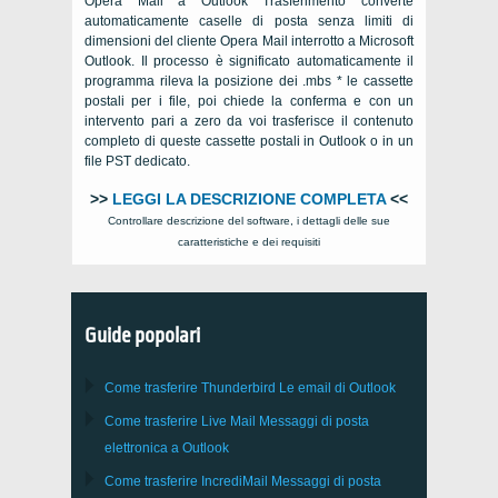
Opera Mail a Outlook Trasferimento converte
automaticamente caselle di posta senza limiti di
dimensioni del cliente Opera Mail interrotto a Microsoft
Outlook. Il processo è significato automaticamente il
programma rileva la posizione dei .mbs * le cassette
postali per i file, poi chiede la conferma e con un
intervento pari a zero da voi trasferisce il contenuto
completo di queste cassette postali in Outlook o in un
file PST dedicato.
>>
LEGGI LA DESCRIZIONE COMPLETA
<<
Controllare descrizione del software, i dettagli delle sue
caratteristiche e dei requisiti
Guide popolari
Come trasferire
Thunderbird
Le email di Outlook
Come trasferire
Live Mail
Messaggi di posta
elettronica a
Outlook
Come trasferire
IncrediMail
Messaggi di posta