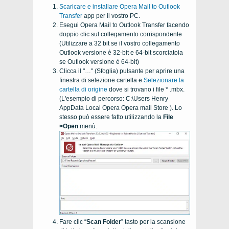
Scaricare e installare Opera Mail
to Outlook
Transfer
app per il vostro
PC
.
Esegui Opera Mail
to Outlook Transfer
facendo
doppio clic sul collegamento corrispondente
(Utilizzare a 32 bit se il vostro collegamento
Outlook
versione è
32-bit
e
64-bit
scorciatoia
se
Outlook
versione è
64-bit
)
Clicca il "…" (Sfoglia) pulsante per aprire una
finestra di selezione cartella e
Selezionare la
cartella di origine
dove si trovano i file * .mbx.
(L'esempio di percorso: C:\Users Henry
AppData Local Opera Opera mail Store ). Lo
stesso può essere fatto utilizzando la
File
>Open
menù.
Fare clic “
Scan Folder
” tasto per la scansione