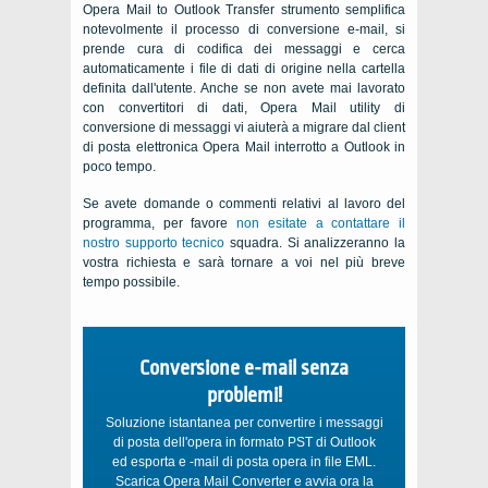
Opera Mail to Outlook Transfer
strumento semplifica
notevolmente il processo di conversione e-mail, si
prende cura di codifica dei messaggi e cerca
automaticamente i file di dati di origine nella cartella
definita dall'utente. Anche se non avete mai lavorato
con convertitori di dati,
Opera Mail
utility di
conversione di messaggi vi aiuterà a migrare dal client
di posta elettronica Opera Mail interrotto a Outlook
in
poco tempo.
Se avete domande o commenti relativi al lavoro del
programma, per favore
non esitate a contattare il
nostro supporto tecnico
squadra. Si analizzeranno la
vostra richiesta e sarà tornare a voi nel più breve
tempo possibile.
Conversione e-mail senza
problemi!
Soluzione istantanea per convertire i messaggi
di posta dell'opera in formato PST di Outlook
ed esporta e -mail di posta opera in file EML.
Scarica Opera Mail Converter e avvia ora la