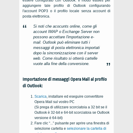
essere configurato con Outlook. Il modo easies per
aggiungere tale profilo di Outlook configurando
l'account POP3 o il profilo locale senza account di
posta elettronica.
Si noti che acocunts online, come gli
account IMAP o Exchange Server non
possono accettare l'importazione e-
mail. Outlook può eliminare tutti i
messaggi di posta elettronica importati
dopo la sincronizzazione con il server
web. Come risultato si otterrà cartelle
vuote alla fine della conversione.
Importazione di messaggi Opera Mail al profilo
di Outlook:
Scarica
, installare ed eseguire convertitore
Opera Mail sul vostro PC
(Si prega di utilizzare scorciatoia a 32 bit se il
Outlook
è
32-bit
e
64-bit
scorciatoia se
Outlook
versione è
64-bit
)
Fare clic “...” pulsante per aprire una finestra di
selezione cartella e
selezionare la cartella di