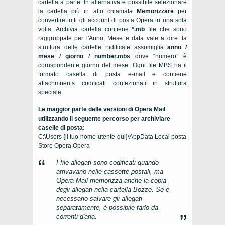
cartella a parte. In alternativa è possibile selezionare
la cartella più in alto chiamata
Memorizzare
per
convertire tutti gli account di posta Opera in una sola
volta. Archivia cartella contiene
*.mb
file che sono
raggruppate per l'Anno, Mese e data vale a dire. la
struttura delle cartelle nidificate assomiglia
anno /
mese / giorno / number.mbs
dove “numero” è
corrispondente giorno del mese. Ogni file MBS ha il
formato casella di posta e-mail e contiene
attachmnents codificati confezionati in struttura
speciale.
Le maggior parte delle versioni di Opera Mail
utilizzando il seguente percorso per archiviare
caselle di posta:
C:\Users {il tuo-nome-utente-qui}\AppData Local posta
Store Opera Opera
I file allegati sono codificati quando
arrivavano nelle cassette postali, ma
Opera Mail memorizza anche la copia
degli allegati nella cartella Bozze. Se è
necessario salvare gli allegati
separatamente, è possibile farlo da
correnti d'aria.