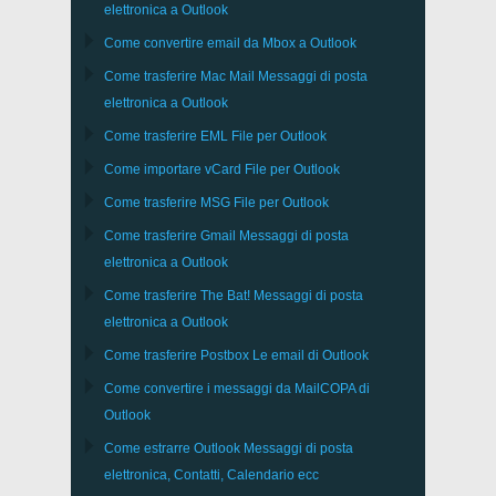
elettronica a
Outlook
Come convertire email da
Mbox
a
Outlook
Come trasferire
Mac Mail
Messaggi di posta
elettronica a
Outlook
Come trasferire
EML
File per
Outlook
Come importare
vCard
File per
Outlook
Come trasferire
MSG
File per
Outlook
Come trasferire
Gmail
Messaggi di posta
elettronica a
Outlook
Come trasferire
The Bat!
Messaggi di posta
elettronica a
Outlook
Come trasferire
Postbox
Le email di Outlook
Come convertire i messaggi da
MailCOPA
di
Outlook
Come estrarre
Outlook
Messaggi di posta
elettronica, Contatti, Calendario ecc