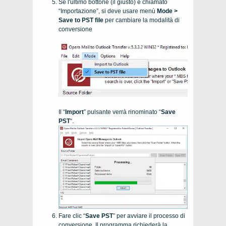
Se l'ultimo bottone (il giusto) è chiamato
“Importazione”, si deve usare menù
Mode >
Save to PST file
per cambiare la modalità di
conversione
Il “
Import
” pulsante verrà rinominato “
Save
PST
“.
Fare clic “
Save PST
” per avviare il processo di
conversione. Il programma richiederà la