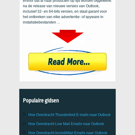
ervoor dat al haar producten op tijd worden bijgewerkt
na de release van nieuwe versies van Outlook,
inclusief 32- en 64-bits versies, en staat garant voor
het ontbreken van elke advertentie- of spyware in
installatiebestanden ...
Populaire gidsen
Hoe Overdracht
Thunderbird
E-mails naar Outlook
Hoe Overdracht
Live Mail
Emails naar
Outlook
Hoe Overdracht
IncrediMail
Emails naar
Outlook