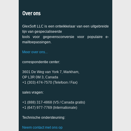
Over ons
GlexSoft LLC is een ontwikkelaar van een uitgebreide
lijn van gespecialiseerde
tools voor gegevensconversie voor populaire e-
mailtoepassingen.
Meer over ons...
correspondentie center:
3601 De Weg van York 7, Markham,
OP L3R 0M 3, Canada
+1 (303) 474-7570 (Telefoon / Fax)
sales vragen:
+1 (888) 317-4868 (VS / Canada gratis)
+1 (647) 977-7769 (Internationale)
Technische ondersteuning:
Neem contact met ons op