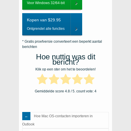
Voor Windows 32/64-bit
Kopen van $29.95
Ontgrendel alle functies
* Gratis proefversie converteert een beperkt aantal
berichten
Hoe nuttig was dit
bericht?
Klik op een ster om het te beoordelen!
Gemiddelde score
4.8
/ 5. count vote:
4
Hoe Mac OS-contacten importeren in
Outlook