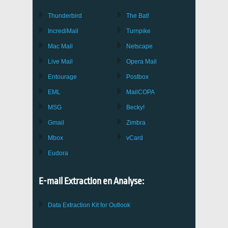
Thunderbird
The Bat!
IncrediMail
Turnpike
Mac Mail
Netscape
Live Mail
Opera Mail
Entourage
Postbox
EML
MailCOPA
MSG
Becky!
Gmail
Zimbra
Mbox
vCard
Eudora
E-mail Extraction en Analyse:
Data Extraction Kit for Outlook