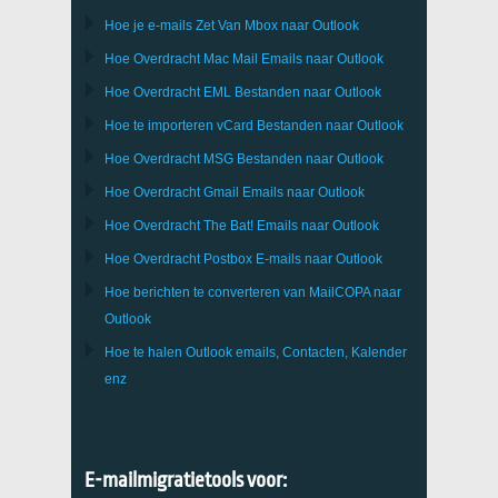
Hoe je e-mails Zet Van
Mbox
naar
Outlook
Hoe Overdracht
Mac Mail
Emails naar
Outlook
Hoe Overdracht
EML
Bestanden naar
Outlook
Hoe te importeren
vCard
Bestanden naar
Outlook
Hoe Overdracht
MSG
Bestanden naar
Outlook
Hoe Overdracht
Gmail
Emails naar
Outlook
Hoe Overdracht
The Bat!
Emails naar
Outlook
Hoe Overdracht
Postbox
E-mails naar Outlook
Hoe berichten te converteren van
MailCOPA
naar
Outlook
Hoe te halen
Outlook
emails, Contacten, Kalender
enz
E-mailmigratietools voor: