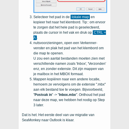
Selecteer het pad in de
lokale map
en
kopieer het naar het klembord. Tip:: om ervoor
te zorgen dat het hele pad is geselecteerd,
plaats de cursor in het vak en druk op
CTRL +
A
.
nutsvoorzieningen, open een Verkenner-
venster en plak het pad van het klembord om
die map te openen.
U zou een aantal bestanden moeten zien met
verschillende namen zoals 'Inbox', 'Verzonden'
enz, en zonder extensie. Dit zijn mappen van
je mailbox in het MBOX formaat.
Mappen kopiëren naar een andere locatie,
hernoem ze vervolgens om de extensie ".mbx"
aan elk bestand toe te voegen. Bijvoorbeeld,
"
Postvak in
” -> "
Inbox.mbx
". Onthoud het pad
naar deze map, we hebben het nodig op Step
3 later.
Dat is het. Het eerste deel van uw migratie van
SeaMonkey naar Outlook is klaar.