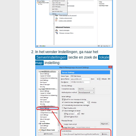
In het venster Instellingen, ga naar het
Serverinstellingen
sectie en zoek de
lokale
map
instelling: