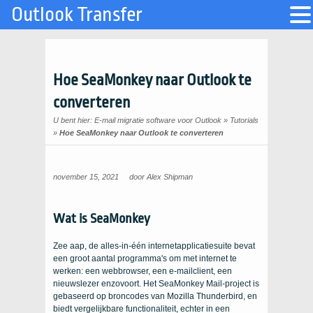
Outlook Transfer
Hoe SeaMonkey naar Outlook te
converteren
U bent hier:
E-mail migratie software voor Outlook
»
Tutorials
»
Hoe SeaMonkey naar Outlook te converteren
november 15, 2021
door
Alex Shipman
Wat is SeaMonkey
Zee aap, de alles-in-één internetapplicatiesuite bevat
een groot aantal programma's om met internet te
werken: een webbrowser, een e-mailclient, een
nieuwslezer enzovoort. Het SeaMonkey Mail-project is
gebaseerd op broncodes van Mozilla Thunderbird, en
biedt vergelijkbare functionaliteit, echter in een