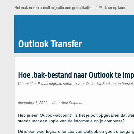
Het maken van e-mail migratie een gemakkelijke rit ™ - keer op keer.
Outlook Transfer
Hoe .bak-bestand naar Outlook te im
U bent hier:
E-mail migratie software voor Outlook
»
Back-up en herstel
november 7, 2022
door
Alex Shipman
Heb je een Outlook-account? Is het je ooit opgevallen dat wan
steeds met een kopie van de informatie op je computer?
Dit is een weerlegbare functie van Outlook en geeft u toega