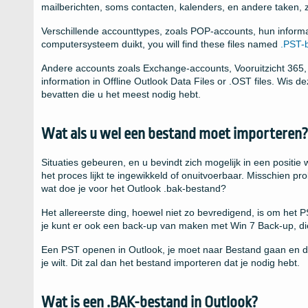
mailberichten, soms contacten, kalenders, en andere taken, ze
Verschillende accounttypes, zoals POP-accounts, hun informa
computersysteem duikt,
you will find these files named
.PST-
Andere accounts zoals Exchange-accounts, Vooruitzicht 365
information in Offline Outlook Data Files or .OST files
. Wis d
bevatten die u het meest nodig hebt.
Wat als u wel een bestand moet importeren?
Situaties gebeuren, en u bevindt zich mogelijk in een positi
het proces lijkt te ingewikkeld of onuitvoerbaar. Misschien 
wat doe je voor het Outlook .bak-bestand?
Het allereerste ding, hoewel niet zo bevredigend, is om het 
je kunt er ook een back-up van maken met Win 7 Back-up, di
Een PST openen in Outlook, je moet naar Bestand gaan en da
je wilt. Dit zal dan het bestand importeren dat je nodig hebt.
Wat is een .BAK-bestand in Outlook?