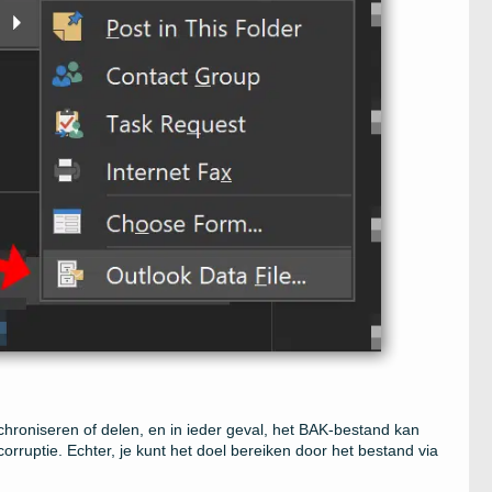
hroniseren of delen, en in ieder geval, het BAK-bestand kan
ruptie. Echter, je kunt het doel bereiken door het bestand via