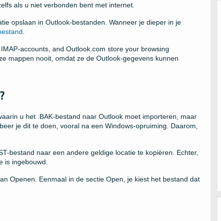
lfs als u niet verbonden bent met internet.
tie opslaan in Outlook-bestanden. Wanneer je dieper in je
bestand
.
, IMAP-accounts,
and Outlook.com store your browsing
eze mappen nooit, omdat ze de Outlook-gegevens kunnen
?
e waarin u het .BAK-bestand naar Outlook moet importeren, maar
probeer je dit te doen, vooral na een Windows-opruiming. Daarom,
PST-bestand naar een andere geldige locatie te kopiëren. Echter,
e is ingebouwd.
n Openen. Eenmaal in de sectie Open, je kiest het bestand dat