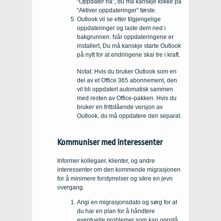
“Oppdater nå”, du må kanskje klikke på
“Aktiver oppdateringer” første.
Outlook vil se etter tilgjengelige
oppdateringer og laste dem ned i
bakgrunnen. Når oppdateringene er
installert, Du må kanskje starte Outlook
på nytt for at endringene skal tre i kraft.
Notat: Hvis du bruker Outlook som en
del av et Office 365 abonnement, den
vil bli oppdatert automatisk sammen
med resten av Office-pakken. Hvis du
bruker en frittstående versjon av
Outlook, du må oppdatere den separat.
Kommuniser med interessenter
Informer kollegaer, klienter, og andre
interessenter om den kommende migrasjonen
for å minimere forstyrrelser og sikre en jevn
overgang.
Angi en migrasjonsdato og sørg for at
du har en plan for å håndtere
eventuelle problemer som kan oppstå.