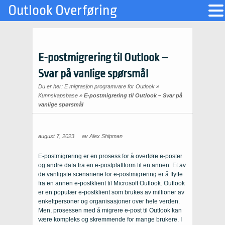
Outlook Overføring
E-postmigrering til Outlook –
Svar på vanlige spørsmål
Du er her:
E migrasjon programvare for Outlook
»
Kunnskapsbase
»
E-postmigrering til Outlook – Svar på
vanlige spørsmål
august 7, 2023
av
Alex Shipman
E-postmigrering er en prosess for å overføre e-poster
og andre data fra en e-postplattform til en annen. Et av
de vanligste scenariene for e-postmigrering er å flytte
fra en annen e-postklient til Microsoft Outlook. Outlook
er en populær e-postklient som brukes av millioner av
enkeltpersoner og organisasjoner over hele verden.
Men, prosessen med å migrere e-post til Outlook kan
være kompleks og skremmende for mange brukere. I