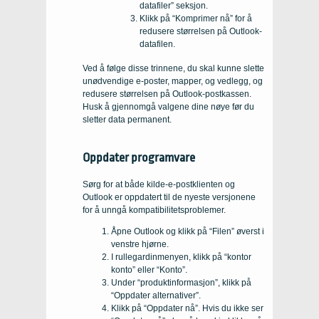
datafiler” seksjon.
Klikk på “Komprimer nå” for å
redusere størrelsen på Outlook-
datafilen.
Ved å følge disse trinnene, du skal kunne slette
unødvendige e-poster, mapper, og vedlegg, og
redusere størrelsen på Outlook-postkassen.
Husk å gjennomgå valgene dine nøye før du
sletter data permanent.
Oppdater programvare
Sørg for at både kilde-e-postklienten og
Outlook er oppdatert til de nyeste versjonene
for å unngå kompatibilitetsproblemer.
Åpne Outlook og klikk på “Filen” øverst i
venstre hjørne.
I rullegardinmenyen, klikk på “kontor
konto” eller “Konto”.
Under “produktinformasjon”, klikk på
“Oppdater alternativer”.
Klikk på “Oppdater nå”. Hvis du ikke ser