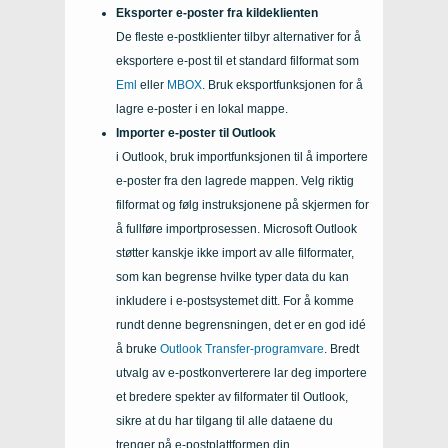
Eksporter e-poster fra kildeklienten
De fleste e-postklienter tilbyr alternativer for å
eksportere e-post til et standard filformat som
Eml
eller
MBOX
. Bruk eksportfunksjonen for å
lagre e-poster i en lokal mappe.
Importer e-poster til Outlook
i Outlook, bruk importfunksjonen til å importere
e-poster fra den lagrede mappen. Velg riktig
filformat og følg instruksjonene på skjermen for
å fullføre importprosessen. Microsoft Outlook
støtter kanskje ikke import av alle filformater,
som kan begrense hvilke typer data du kan
inkludere i e-postsystemet ditt. For å komme
rundt denne begrensningen, det er en god idé
å bruke
Outlook Transfer-programvare
. Bredt
utvalg av e-postkonverterere lar deg importere
et bredere spekter av filformater til Outlook,
sikre at du har tilgang til alle dataene du
trenger på e-postplattformen din.