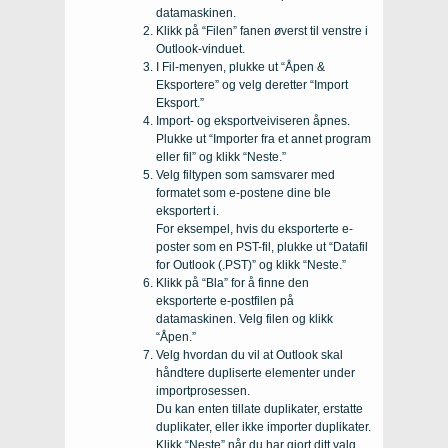
datamaskinen.
Klikk på “Filen” fanen øverst til venstre i
Outlook-vinduet.
I Fil-menyen, plukke ut “Åpen &
Eksportere” og velg deretter “Import
Eksport.”
Import- og eksportveiviseren åpnes.
Plukke ut “Importer fra et annet program
eller fil” og klikk “Neste.”
Velg filtypen som samsvarer med
formatet som e-postene dine ble
eksportert i.
For eksempel, hvis du eksporterte e-
poster som en PST-fil, plukke ut “Datafil
for Outlook (.PST)” og klikk “Neste.”
Klikk på “Bla” for å finne den
eksporterte e-postfilen på
datamaskinen. Velg filen og klikk
“Åpen.”
Velg hvordan du vil at Outlook skal
håndtere dupliserte elementer under
importprosessen.
Du kan enten tillate duplikater, erstatte
duplikater, eller ikke importer duplikater.
Klikk “Neste” når du har gjort ditt valg.