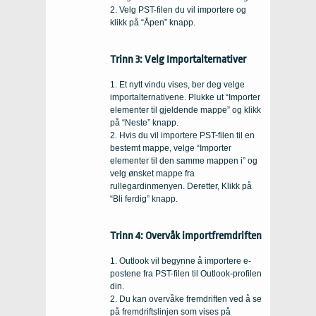
2. Velg PST-filen du vil importere og
klikk på “Åpen” knapp.
Trinn 3: Velg Importalternativer
1. Et nytt vindu vises, ber deg velge
importalternativene. Plukke ut “Importer
elementer til gjeldende mappe” og klikk
på “Neste” knapp.
2. Hvis du vil importere PST-filen til en
bestemt mappe, velge “Importer
elementer til den samme mappen i” og
velg ønsket mappe fra
rullegardinmenyen. Deretter, Klikk på
“Bli ferdig” knapp.
Trinn 4: Overvåk importfremdriften
1. Outlook vil begynne å importere e-
postene fra PST-filen til Outlook-profilen
din.
2. Du kan overvåke fremdriften ved å se
på fremdriftslinjen som vises på