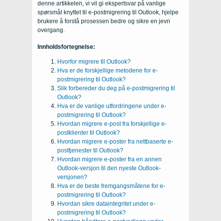
denne artikkelen, vi vil gi ekspertsvar på vanlige
spørsmål knyttet til e-postmigrering til Outlook, hjelpe
brukere å forstå prosessen bedre og sikre en jevn
overgang.
Innholdsfortegnelse:
Hvorfor migrere til Outlook?
Hva er de forskjellige metodene for e-
postmigrering til Outlook?
Slik forbereder du deg på e-postmigrering til
Outlook?
Hva er de vanlige utfordringene under e-
postmigrering til Outlook?
Hvordan migrere e-post fra forskjellige e-
postklienter til Outlook?
Hvordan migrere e-poster fra nettbaserte e-
posttjenester til Outlook?
Hvordan migrere e-poster fra en annen
Outlook-versjon til den nyeste Outlook-
versjonen?
Hva er de beste fremgangsmåtene for e-
postmigrering til Outlook?
Hvordan sikre dataintegritet under e-
postmigrering til Outlook?