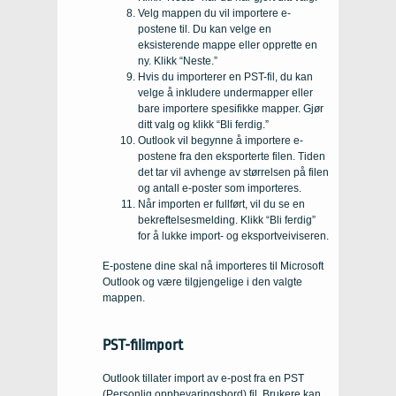
Velg mappen du vil importere e-
postene til. Du kan velge en
eksisterende mappe eller opprette en
ny. Klikk “Neste.”
Hvis du importerer en PST-fil, du kan
velge å inkludere undermapper eller
bare importere spesifikke mapper. Gjør
ditt valg og klikk “Bli ferdig.”
Outlook vil begynne å importere e-
postene fra den eksporterte filen. Tiden
det tar vil avhenge av størrelsen på filen
og antall e-poster som importeres.
Når importen er fullført, vil du se en
bekreftelsesmelding. Klikk “Bli ferdig”
for å lukke import- og eksportveiviseren.
E-postene dine skal nå importeres til Microsoft
Outlook og være tilgjengelige i den valgte
mappen.
PST-filimport
Outlook tillater import av e-post fra en PST
(Personlig oppbevaringsbord) fil. Brukere kan