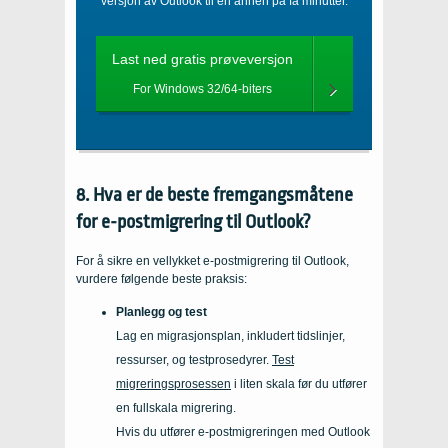
versjon av Outlook til en annen på få minutter.
Last ned gratis prøveversjon
For Windows 32/64-biters
8. Hva er de beste fremgangsmåtene
for e-postmigrering til Outlook?
For å sikre en vellykket e-postmigrering til Outlook,
vurdere følgende beste praksis:
Planlegg og test
Lag en migrasjonsplan, inkludert tidslinjer,
ressurser, og testprosedyrer.
Test
migreringsprosessen
i liten skala før du utfører
en fullskala migrering.
Hvis du utfører e-postmigreringen med Outlook