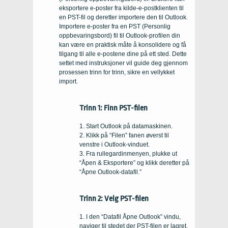
eksportere e-poster fra kilde-e-postklienten til
en PST-fil og deretter importere den til Outlook.
Importere e-poster fra en PST (Personlig
oppbevaringsbord) fil til Outlook-profilen din
kan være en praktisk måte å konsolidere og få
tilgang til alle e-postene dine på ett sted. Dette
settet med instruksjoner vil guide deg gjennom
prosessen trinn for trinn, sikre en vellykket
import.
Trinn 1: Finn PST-filen
1. Start Outlook på datamaskinen.
2. Klikk på “Filen” fanen øverst til
venstre i Outlook-vinduet.
3. Fra rullegardinmenyen, plukke ut
“Åpen & Eksportere” og klikk deretter på
“Åpne Outlook-datafil.”
Trinn 2: Velg PST-filen
1. I den “Datafil Åpne Outlook” vindu,
naviger til stedet der PST-filen er lagret.