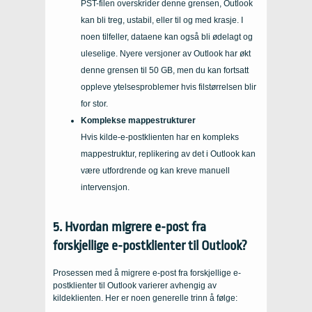
PST-filen overskrider denne grensen, Outlook
kan bli treg, ustabil, eller til og med krasje. I
noen tilfeller, dataene kan også bli ødelagt og
uleselige. Nyere versjoner av Outlook har økt
denne grensen til 50 GB, men du kan fortsatt
oppleve ytelsesproblemer hvis filstørrelsen blir
for stor.
Komplekse mappestrukturer
Hvis kilde-e-postklienten har en kompleks
mappestruktur, replikering av det i Outlook kan
være utfordrende og kan kreve manuell
intervensjon.
5. Hvordan migrere e-post fra
forskjellige e-postklienter til Outlook?
Prosessen med å migrere e-post fra forskjellige e-
postklienter til Outlook varierer avhengig av
kildeklienten. Her er noen generelle trinn å følge: