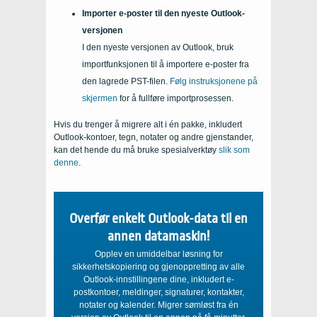
Importer e-poster til den nyeste Outlook-
versjonen
I den nyeste versjonen av Outlook, bruk
importfunksjonen til å importere e-poster fra
den lagrede PST-filen.
Følg instruksjonene på
skjermen
for å fullføre importprosessen.
Hvis du trenger å migrere alt i én pakke, inkludert
Outlook-kontoer, tegn, notater og andre gjenstander,
kan det hende du må bruke spesialverktøy
slik som
denne
.
Overfør enkelt Outlook-data til en
annen datamaskin!
Opplev en umiddelbar løsning for
sikkerhetskopiering og gjenoppretting av alle
Outlook-innstillingene dine, inkludert e-
postkontoer, meldinger, signaturer, kontakter,
notater og kalender. Migrer sømløst fra én