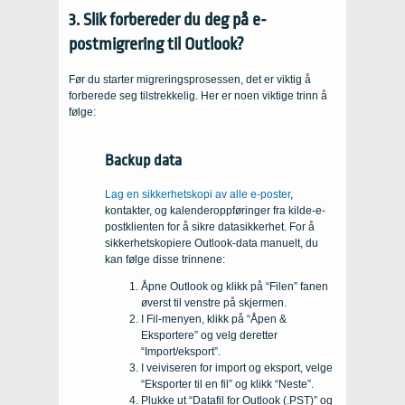
3. Slik forbereder du deg på e-
postmigrering til Outlook?
Før du starter migreringsprosessen, det er viktig å
forberede seg tilstrekkelig. Her er noen viktige trinn å
følge:
Backup data
Lag en sikkerhetskopi av alle e-poster
,
kontakter, og kalenderoppføringer fra kilde-e-
postklienten for å sikre datasikkerhet. For å
sikkerhetskopiere Outlook-data manuelt, du
kan følge disse trinnene:
Åpne Outlook og klikk på “Filen” fanen
øverst til venstre på skjermen.
I Fil-menyen, klikk på “Åpen &
Eksportere” og velg deretter
“Import/eksport”.
I veiviseren for import og eksport, velge
“Eksporter til en fil” og klikk “Neste”.
Plukke ut “Datafil for Outlook (.PST)” og