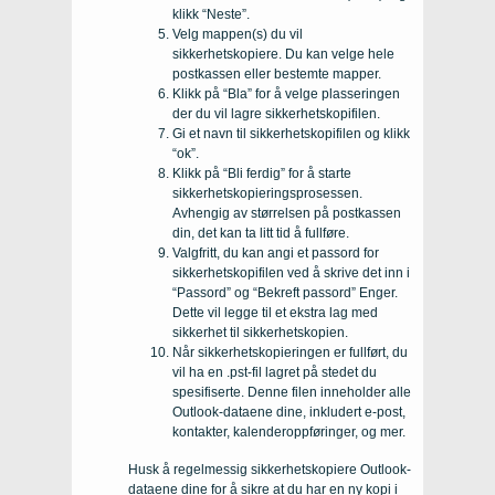
klikk “Neste”.
Velg mappen(s) du vil
sikkerhetskopiere. Du kan velge hele
postkassen eller bestemte mapper.
Klikk på “Bla” for å velge plasseringen
der du vil lagre sikkerhetskopifilen.
Gi et navn til sikkerhetskopifilen og klikk
“ok”.
Klikk på “Bli ferdig” for å starte
sikkerhetskopieringsprosessen.
Avhengig av størrelsen på postkassen
din, det kan ta litt tid å fullføre.
Valgfritt, du kan angi et passord for
sikkerhetskopifilen ved å skrive det inn i
“Passord” og “Bekreft passord” Enger.
Dette vil legge til et ekstra lag med
sikkerhet til sikkerhetskopien.
Når sikkerhetskopieringen er fullført, du
vil ha en .pst-fil lagret på stedet du
spesifiserte. Denne filen inneholder alle
Outlook-dataene dine, inkludert e-post,
kontakter, kalenderoppføringer, og mer.
Husk å regelmessig sikkerhetskopiere Outlook-
dataene dine for å sikre at du har en ny kopi i