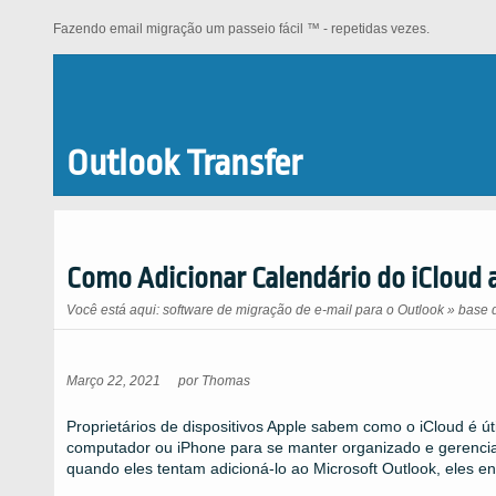
Fazendo email migração um passeio fácil ™ - repetidas vezes.
Outlook Transfer
Como Adicionar Calendário do iCloud 
Você está aqui:
software de migração de e-mail para o Outlook
»
base 
Março 22, 2021
por
Thomas
Proprietários de dispositivos Apple sabem como o iCloud é ú
computador ou iPhone para se manter organizado e gerenciar
quando eles tentam adicioná-lo ao Microsoft Outlook, eles 