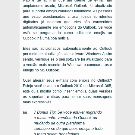
Não é de admirar que um cliente de e-mail tão
amplamente usado, Microsoft Outlook, foi atualizado
para suportar emojis coloridos totalmente. As pessoas
que estão acostumadas a usar rostos sorridentes
digitados já notaram que eles são convertidos
automaticamente em emoticons do Outlook. Se você
está se perguntando como adicionar emojis ao
Outlook, há uma boa notícia.
Eles são adicionados automaticamente ao Outlook
por meio de atualizações do software Windows. Assim
sendo, verifique se o seu software foi atualizado para
a versão mais recente do Windows e comece a usar
emojis no MS Outlook.
Quer alegrar seus e-mails com emojis no Outlook?
Esteja você usando o Outlook 2010 ou Microsoft 365,
este guia mostra como inserir emojis, quais versões
os suportam, e dicas para tornar suas mensagens
mais expressivas.
?
Bonus Tip
: Se você estiver migrando
e-mails entre versões do Outlook ou
mudando de outra plataforma,
certifique-se de que seus emojis e todo
o resto sejam transferidos