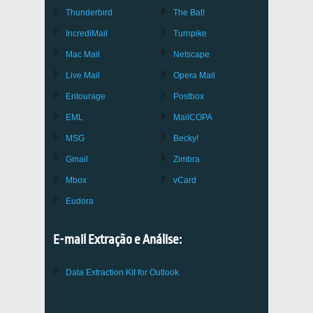
Thunderbird
The Bat!
IncrediMail
Turnpike
Mac Mail
Netscape
Live Mail
Opera Mail
Entourage
Postbox
EML
MailCOPA
MSG
Becky!
Gmail
Zimbra
Mbox
vCard
Eudora
E-mail Extração e Análise:
Data Extraction Kit for Outlook