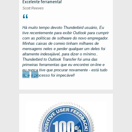
Excelente ferramenta!
Scott Reeves
Há muito tempo devoto
Thunderbird
usuário, Eu
tive recentemente para exibir
Outlook
para cumprir
com as políticas de software do novo empregador.
Minhas caixas de correio tinham milhares de
mensagens neles e perder qualquer um deles foi
altamente indesejável, para dizer o mínimo..
Thunderbird to Outlook Transfer
foi uma das
primeiras ferramentas que eu encontrei on-line e
eu nunca tive que procurar novamente - está tudo
←
→
lá, e o processo foi impecável!