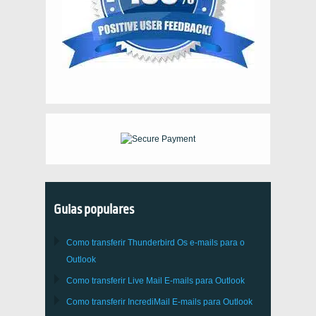
Guias populares
Como transferir
Thunderbird
Os e-mails para o
Outlook
Como transferir
Live Mail
E-mails para
Outlook
Como transferir
IncrediMail
E-mails para
Outlook