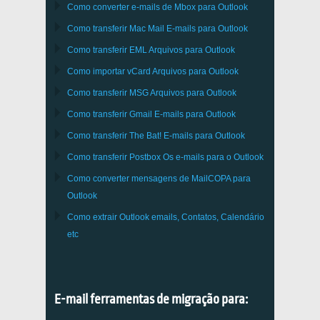
Como converter e-mails de
Mbox
para
Outlook
Como transferir
Mac Mail
E-mails para
Outlook
Como transferir
EML
Arquivos para
Outlook
Como importar
vCard
Arquivos para
Outlook
Como transferir
MSG
Arquivos para
Outlook
Como transferir
Gmail
E-mails para
Outlook
Como transferir
The Bat!
E-mails para
Outlook
Como transferir
Postbox
Os e-mails para o Outlook
Como converter mensagens de
MailCOPA
para
Outlook
Como extrair
Outlook
emails, Contatos, Calendário
etc
E-mail ferramentas de migração para: