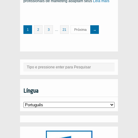
profissionais de marketing adaptam seus
Leia mais
1
2
3
…
21
Próxima
Língua