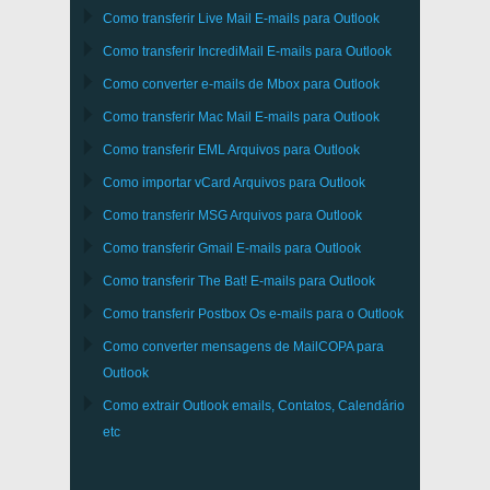
Como transferir
Live Mail
E-mails para
Outlook
Como transferir
IncrediMail
E-mails para
Outlook
Como converter e-mails de
Mbox
para
Outlook
Como transferir
Mac Mail
E-mails para
Outlook
Como transferir
EML
Arquivos para
Outlook
Como importar
vCard
Arquivos para
Outlook
Como transferir
MSG
Arquivos para
Outlook
Como transferir
Gmail
E-mails para
Outlook
Como transferir
The Bat!
E-mails para
Outlook
Como transferir
Postbox
Os e-mails para o Outlook
Como converter mensagens de
MailCOPA
para
Outlook
Como extrair
Outlook
emails, Contatos, Calendário
etc