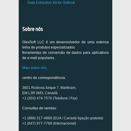
Data Extraction Kit for Outlook
Sobre nós
GlexSoft LLC é um desenvolvedor de uma extensa
linha de produtos especializados
ferramentas de conversão de dados para aplicativos
de e-mail populares.
Mais sobre nós...
centro de correspondência:
3601 Rodovia Iorque 7, Markham,
EM L3R 0M3, Canadá
+1 (303) 474-7570 (Telefone / Fax)
Consultas de vendas:
+1 (888) 317-4868 (EUA / Canadá ligação gratuita)
+1 (647) 977-7769 (Internacional)