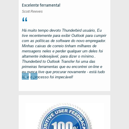
Excelente ferramenta!
Scott Reeves
Há muito tempo devoto
Thunderbird
usuário, Eu
tive recentemente para exibir
Outlook
para cumprir
com as políticas de software do novo empregador.
Minhas caixas de correio tinham milhares de
mensagens neles e perder qualquer um deles foi
altamente indesejável, para dizer o mínimo..
Thunderbird to Outlook Transfer
foi uma das
primeiras ferramentas que eu encontrei on-line e
eu nunca tive que procurar novamente - está tudo
←
→
lá, e o processo foi impecável!