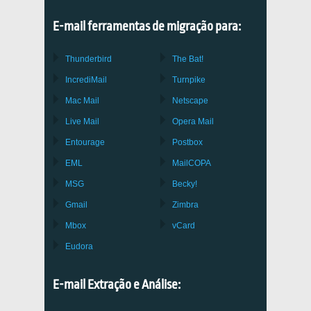
E-mail ferramentas de migração para:
Thunderbird
The Bat!
IncrediMail
Turnpike
Mac Mail
Netscape
Live Mail
Opera Mail
Entourage
Postbox
EML
MailCOPA
MSG
Becky!
Gmail
Zimbra
Mbox
vCard
Eudora
E-mail Extração e Análise: