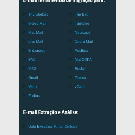
E-mail ferramentas de migração para:
Thunderbird
The Bat!
IncrediMail
Turnpike
Mac Mail
Netscape
Live Mail
Opera Mail
Entourage
Postbox
EML
MailCOPA
MSG
Becky!
Gmail
Zimbra
Mbox
vCard
Eudora
E-mail Extração e Análise:
Data Extraction Kit for Outlook