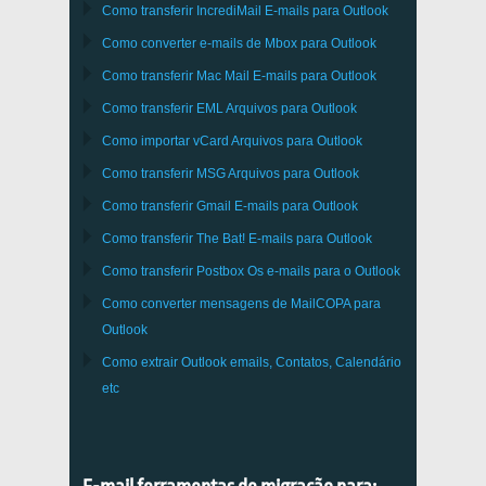
Como transferir
IncrediMail
E-mails para
Outlook
Como converter e-mails de
Mbox
para
Outlook
Como transferir
Mac Mail
E-mails para
Outlook
Como transferir
EML
Arquivos para
Outlook
Como importar
vCard
Arquivos para
Outlook
Como transferir
MSG
Arquivos para
Outlook
Como transferir
Gmail
E-mails para
Outlook
Como transferir
The Bat!
E-mails para
Outlook
Como transferir
Postbox
Os e-mails para o Outlook
Como converter mensagens de
MailCOPA
para
Outlook
Como extrair
Outlook
emails, Contatos, Calendário
etc