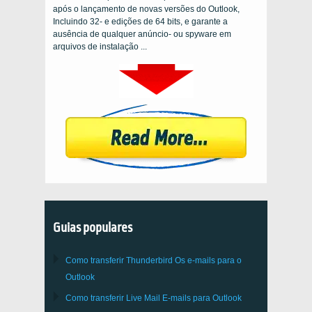
após o lançamento de novas versões do Outlook,
Incluindo 32- e edições de 64 bits, e garante a
ausência de qualquer anúncio- ou spyware em
arquivos de instalação ...
Guias populares
Como transferir
Thunderbird
Os e-mails para o
Outlook
Como transferir
Live Mail
E-mails para
Outlook