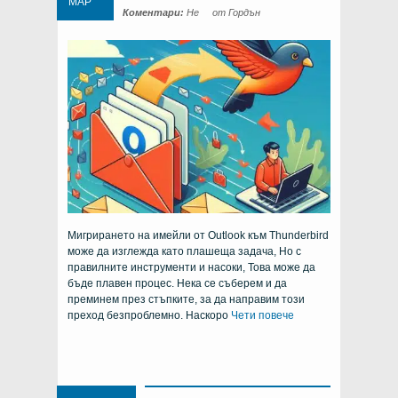
МАР
Коментари:
Не
от Гордън
Мигрирането на имейли от Outlook към Thunderbird
може да изглежда като плашеща задача, Но с
правилните инструменти и насоки, Това може да
бъде плавен процес. Нека се съберем и да
преминем през стъпките, за да направим този
преход безпроблемно. Наскоро
Чети повече