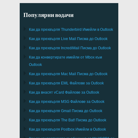
Популярни водачи
Как да прехвърля
Thunderbird
Имейли в Outlook
Как да прехвърля
Live Mail
Писма до
Outlook
Как да прехвърля
IncrediMail
Писма до
Outlook
Как да конвертирате имейли от
Mbox
към
Outlook
Как да прехвърля
Mac Mail
Писма до
Outlook
Как да прехвърля
EML
Файлове за
Outlook
Как да внасят
vCard
Файлове за
Outlook
Как да прехвърля
MSG
Файлове за
Outlook
Как да прехвърля
Gmail
Писма до
Outlook
Как да прехвърля
The Bat!
Писма до
Outlook
Как да прехвърля
Postbox
Имейли в Outlook