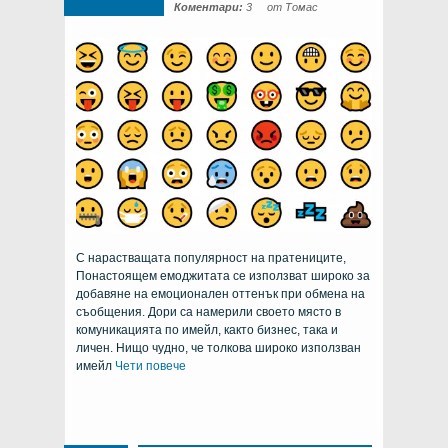
Коментари:
3
от Томас
С нарастващата популярност на пратениците,
Понастоящем емоджитата се използват широко за
добавяне на емоционален оттенък при обмена на
съобщения. Дори са намерили своето място в
комуникацията по имейл, както бизнес, така и
личен. Нищо чудно, че толкова широко използван
имейл
Чети повече