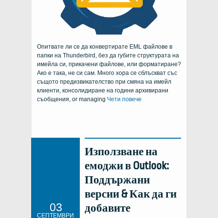
Опитвате ли се да конвертирате EML файлове в
папки на Thunderbird, без да губите структурата на
имейла си, прикачени файлове, или форматиране?
Ако е така, не си сам. Много хора се сблъскват със
същото предизвикателство при смяна на имейл
клиенти, консолидиране на години архивирани
съобщения,
or managing
Чети повече
Използване на
емоджи в Outlook:
Поддържани
версии & Как да ги
03
добавите
СЕПТЕМВРИ