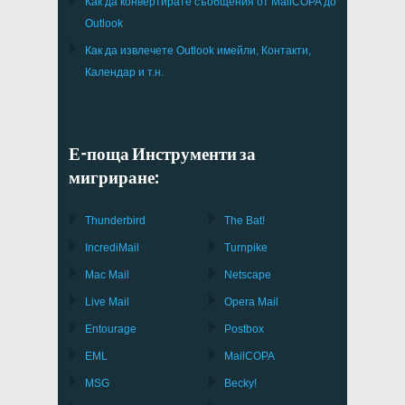
Как да конвертирате съобщения от
MailCOPA
до
Outlook
Как да извлечете
Outlook
имейли, Контакти,
Календар и т.н.
Е-поща Инструменти за
мигриране:
Thunderbird
The Bat!
IncrediMail
Turnpike
Mac Mail
Netscape
Live Mail
Opera Mail
Entourage
Postbox
EML
MailCOPA
MSG
Becky!