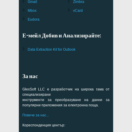
Gmail
Zimbra
Mbox
vCard
Eudora
Е-мейл Добив и Анализирайте:
Data Extraction Kit for Outlook
За нас
GlexSoft LLC е разработчик на широка гама от
специализирани
инструменти за преобразуване на данни за
популярни приложения за електронна поща.
Повече за нас...
Кореспонденция център: