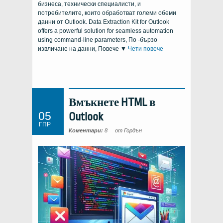
бизнеса, технически специалисти, и
потребителите, които обработват големи обеми
данни от Outlook.
Data Extraction Kit for Outlook
offers a powerful solution for seamless automation
using command-line parameters
, По -бързо
извличане на данни, Повече ▼
Чети повече
Вмъкнете HTML в
05
Outlook
ГПР
Коментари:
8
от Гордън