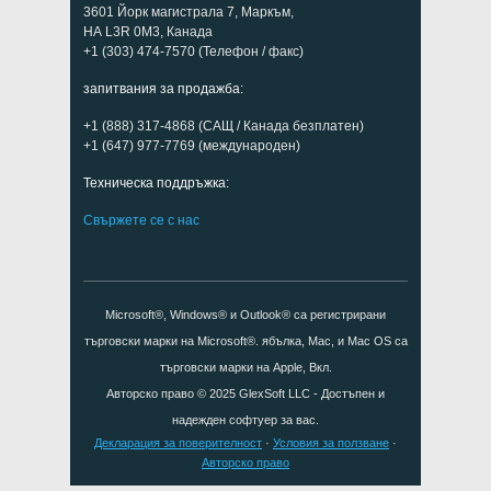
3601 Йорк магистрала 7, Маркъм,
НА L3R 0M3, Канада
+1 (303) 474-7570 (Телефон / факс)
запитвания за продажба:
+1 (888) 317-4868 (САЩ / Канада безплатен)
+1 (647) 977-7769 (международен)
Техническа поддръжка:
Свържете се с нас
Microsoft®, Windows® и Outlook® са регистрирани
търговски марки на Microsoft®. ябълка, Mac, и Mac OS са
търговски марки на Apple, Вкл.
Авторско право © 2025
GlexSoft LLC
- Достъпен и
надежден софтуер за вас.
Декларация за поверителност
·
Условия за ползване
·
Авторско право