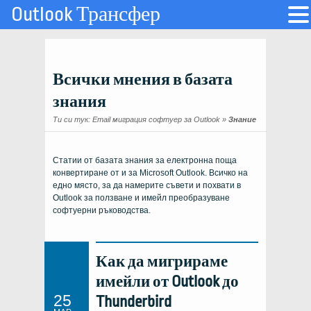
Outlook Трансфер
Всички мнения в базата
знания
Ти си тук:
Email миграция софтуер за Outlook
»
Знание
Статии от базата знания за електронна поща
конвертиране от и за Microsoft Outlook. Всичко на
едно място, за да намерите съвети и похвати в
Outlook за ползване и имейл преобразуване
софтуерни ръководства.
Как да мигрираме
имейли от Outlook до
25
Thunderbird