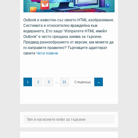
Outlook е известен със своето HTML изобразяване.
Системата е относително враждебна към
кодирането, Ето защо “Изпратете HTML имейл
Outlook” е често срещана заявка за търсене.
Предвид разнообразието от версии, как можете да
го направите правилно? Търговците адаптират
своите
Чети повече
1
2
3
…
21
Следваща