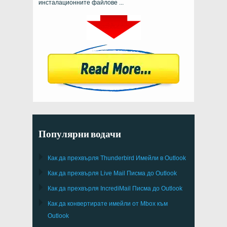
инсталационните файлове ...
Популярни водачи
Как да прехвърля
Thunderbird
Имейли в Outlook
Как да прехвърля
Live Mail
Писма до
Outlook
Как да прехвърля
IncrediMail
Писма до
Outlook
Как да конвертирате имейли от
Mbox
към
Outlook