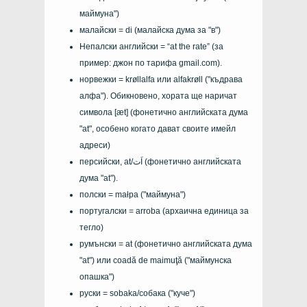
маймуна")
малайски =
di
(малайска дума за "в")
Непалски английски =
“at the rate”
(за
пример: джон по тарифа gmail.com).
норвежки =
krøllalfa
или
alfakrøll
("къдрава
алфа"). Обикновено, хората ще наричат ​​
символа [
æt
] (фонетично английската дума
"at", особено когато дават своите имейл
адреси)
персийски,
at/اَت
(фонетично английската
дума "at").
полски =
małpa
("маймуна")
португалски =
arroba
(архаична единица за
тегло)
румънски =
at
(фонетично английската дума
"at") или
coadă de maimuţă
("маймунска
опашка")
руски =
sobaka/собака
("куче")