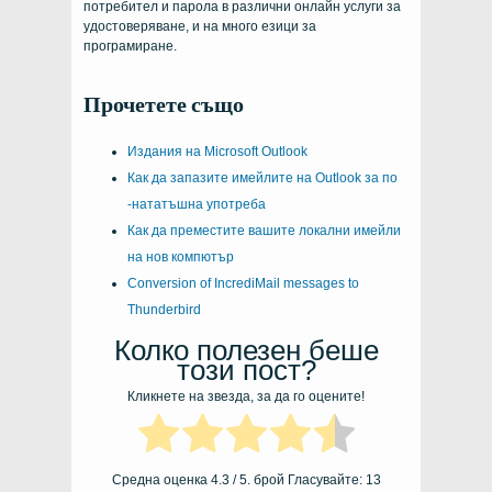
потребител и парола в различни онлайн услуги за
удостоверяване, и на много езици за
програмиране.
Прочетете също
Издания на Microsoft Outlook
Как да запазите имейлите на Outlook за по
-нататъшна употреба
Как да преместите вашите локални имейли
на нов компютър
Conversion of IncrediMail messages to
Thunderbird
Колко полезен беше
този пост?
Кликнете на звезда, за да го оцените!
Средна оценка
4.3
/ 5. брой Гласувайте:
13