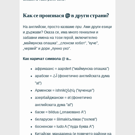
Как се произнася @ в други страни?
На английски, просто казваме
при
. Ами други езици
и държави? Оказа се, има много гениални и
забавни имена на този герой, включително
„маймунска опашка“, „слонски хобот“, "куче",
„червей“ и дори „лунно ухо“.
Как наричат ​​символа @ в...
африкаанс =
aapstert
(“маймунска опашка”)
арабски =
آتْ
(фонетично английската дума
"at")
Арменски =
ishnik/շնիկ
("кученце")
азербайджански =
ət
(фонетично
английската дума "at")
баски =
bildua
(„опаковано А“)
беларуски =
ślimak/сьлімак
("охлюв")
босненски =
ludo A
("луда буква А")
Китайски, мандарина (и повечето райони на