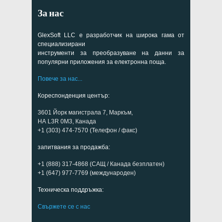
За нас
GlexSoft LLC е разработчик на широка гама от
специализирани
инструменти за преобразуване на данни за
популярни приложения за електронна поща.
Повече за нас...
Кореспонденция център:
3601 Йорк магистрала 7, Маркъм,
НА L3R 0M3, Канада
+1 (303) 474-7570 (Телефон / факс)
запитвания за продажба:
+1 (888) 317-4868 (САЩ / Канада безплатен)
+1 (647) 977-7769 (международен)
Техническа поддръжка:
Свържете се с нас