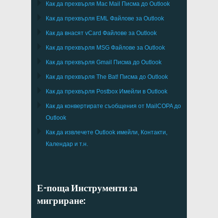
Как да прехвърля
Mac Mail
Писма до
Outlook
Как да прехвърля
EML
Файлове за
Outlook
Как да внасят
vCard
Файлове за
Outlook
Как да прехвърля
MSG
Файлове за
Outlook
Как да прехвърля
Gmail
Писма до
Outlook
Как да прехвърля
The Bat!
Писма до
Outlook
Как да прехвърля
Postbox
Имейли в Outlook
Как да конвертирате съобщения от
MailCOPA
до
Outlook
Как да извлечете
Outlook
имейли, Контакти,
Календар и т.н.
Е-поща Инструменти за
мигриране: