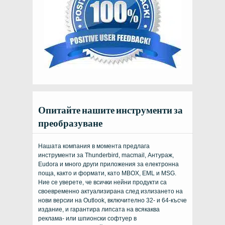
Опитайте нашите инструменти за
преобразуване
Нашата компания в момента предлага
инструменти за Thunderbird, macmail, Антураж,
Eudora и много други приложения за електронна
поща, както и формати, като MBOX, EML и MSG.
Ние се уверете, че всички нейни продукти са
своевременно актуализирана след излизането на
нови версии на Outlook, включително 32- и 64-късче
издание, и гарантира липсата на всякаква
реклама- или шпионски софтуер в