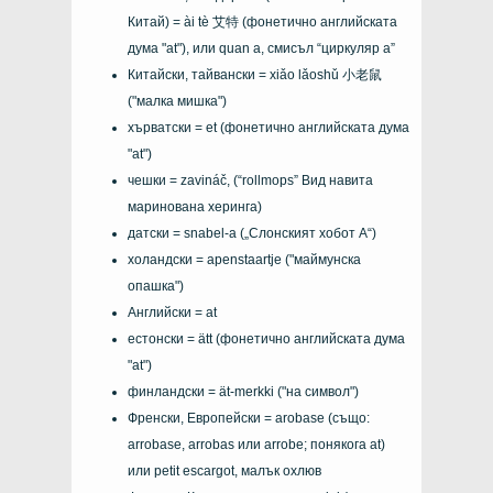
Китай)
=
ài tè 艾特
(фонетично английската
дума "at"), или
quan a
, смисъл “циркуляр а”
Китайски, тайвански =
xiǎo lǎoshǔ 小老鼠
("малка мишка")
хърватски =
et
(фонетично английската дума
"at")
чешки =
zavináč
, (“rollmops” Вид навита
маринована херинга)
датски =
snabel-a
(„Слонският хобот А“)
холандски =
apenstaartje
("маймунска
опашка")
Английски =
at
естонски =
ätt
(фонетично английската дума
"at")
финландски =
ät-merkki
("на символ")
Френски, Европейски =
arobase
(също:
arrobase
,
arrobas
или
arrobe
; понякога
at
)
или
petit escargot
, малък охлюв