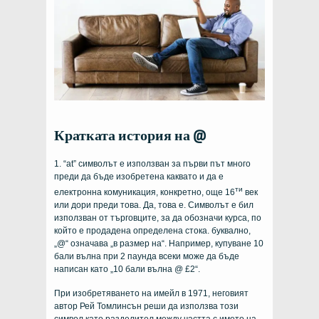
Кратката история на @
1.
“at”
символът е използван за първи път много
преди да бъде изобретена каквато и да е
ти
електронна комуникация, конкретно, още 16
век
или дори преди това. Да, това е. Символът е бил
използван от търговците, за да обозначи курса, по
който е продадена определена стока. буквално,
„@“ означава „в размер на“. Например, купуване 10
бали вълна при 2 паунда всеки може да бъде
написан като „10 бали вълна @ £2“.
При изобретяването на имейл в 1971, неговият
автор Рей Томлинсън реши да използва този
символ като разделител между частта с името на