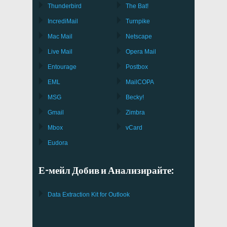
Thunderbird
The Bat!
IncrediMail
Turnpike
Mac Mail
Netscape
Live Mail
Opera Mail
Entourage
Postbox
EML
MailCOPA
MSG
Becky!
Gmail
Zimbra
Mbox
vCard
Eudora
Е-мейл Добив и Анализирайте:
Data Extraction Kit for Outlook