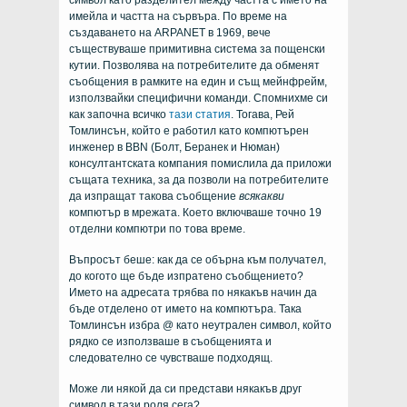
имейла и частта на сървъра. По време на
създаването на ARPANET в 1969, вече
съществуваше примитивна система за пощенски
кутии. Позволява на потребителите да обменят
съобщения в рамките на един и същ мейнфрейм,
използвайки специфични команди. Спомнихме си
как започна всичко
тази статия
. Тогава, Рей
Томлинсън, който е работил като компютърен
инженер в BBN (Болт, Беранек и Нюман)
консултантската компания помислила да приложи
същата техника, за да позволи на потребителите
да изпращат такова съобщение
всякакви
компютър в мрежата. Което включваше точно 19
отделни компютри по това време.
Въпросът беше: как да се обърна към получател,
до когото ще бъде изпратено съобщението?
Името на адресата трябва по някакъв начин да
бъде отделено от името на компютъра. Така
Томлинсън избра @ като неутрален символ, който
рядко се използваше в съобщенията и
следователно се чувстваше подходящ.
Може ли някой да си представи някакъв друг
символ в тази роля сега?