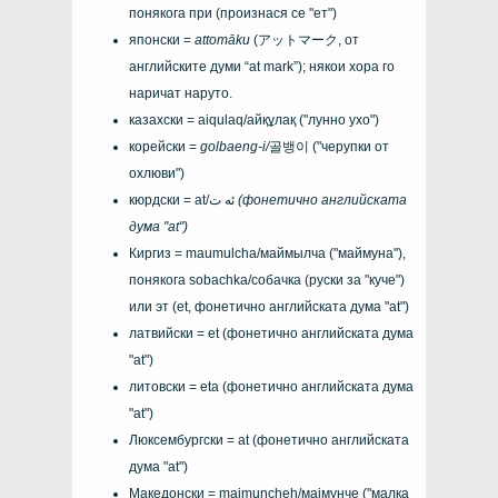
понякога при (произнася се "ет")
японски =
attomāku
(アットマーク
, от
английските думи
“at mark”
); някои хора го
наричат ​​наруто.
казахски =
aiqulaq/айқұлақ
("лунно ухо")
корейски =
golbaeng-i/
골뱅이
("черупки от
охлюви")
кюрдски =
at/ئه ت
(фонетично английската
дума "at")
Киргиз =
maumulcha/маймылча
("маймуна"),
понякога
sobachka/собачка
(руски за "куче")
или
эт (et
, фонетично английската дума "at")
латвийски =
et
(фонетично английската дума
"at")
литовски =
eta
(фонетично английската дума
"at")
Люксембургски =
at
(фонетично английската
дума "at")
Македонски =
maimuncheh/мајмунче
("малка