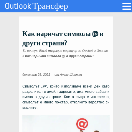
Outlook Трансфер
Как наричат ​​символа @ в
други страни?
Ти си тук:
Email миграция софтуер за Outlook
»
Знание
»
Как наричат ​​символа @ в други страни?
декември 28, 2021
от
Алекс Шипман
Символът „@“, който използваме всеки ден като
разделител в имейл адресите, има много забавни
имена в други страни. Което също е интересно,
символът е много по-стар, отколкото вероятно си
мислите.