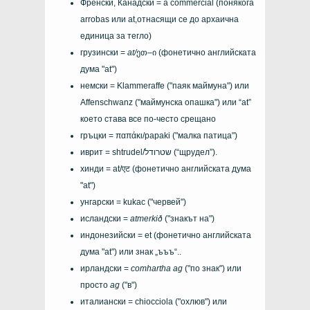
Френски, Канадски =
a commercial
(понякога
arrobas
или
at
,отнасящи се до архаична
единица за тегло)
грузински =
at/
ეთ–ი
(фонетично английската
дума "at")
немски =
Klammeraffe
("паяк маймуна") или
Affenschwanz
("маймунска опашка") или
“at”
което става все по-често срещано
гръцки =
παπάκι/papaki
("малка патица")
иврит =
shtrudel/שטרודל
(“щрудел”).
хинди =
at/एट
(фонетично английската дума
"at")
унгарски =
kukac
("червей")
исландски =
atmerkið
("знакът на")
индонезийски =
et
(фонетично английската
дума "at") или знак „ъъъ“..
ирландски =
comhartha ag
("по знак") или
просто
ag
("в")
италиански =
chiocciola
("охлюв") или