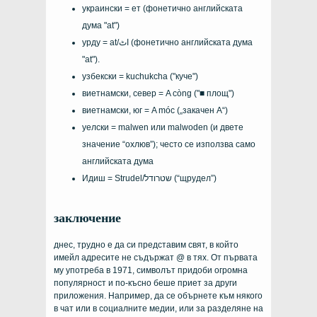
украински =
ет
(фонетично английската
дума "at")
урду =
at/اٹ
(фонетично английската дума
"at").
узбекски =
kuchukcha
("куче")
виетнамски, север =
A còng
("■ площ")
виетнамски, юг =
A móc
(„закачен А“)
уелски =
malwen
или
malwoden
(и двете
значение “охлюв”); често се използва само
английската дума
Идиш =
Strudel/שטרודל
(“щрудел”)
заключение
днес, трудно е да си представим свят, в който
имейл адресите не съдържат @ в тях. От първата
му употреба в 1971, символът придоби огромна
популярност и по-късно беше приет за други
приложения. Например, да се обърнете към някого
в чат или в социалните медии, или за разделяне на