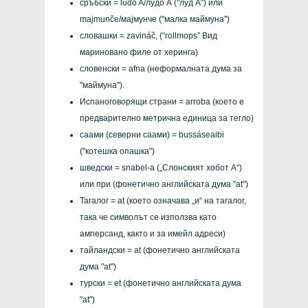
сръбски =
ludo A/лудо А
("луд А") или
majmunče/мајмунче
("малка маймуна")
словашки =
zavináč
, (“rollmops” Вид
мариновано филе от херинга)
словенски =
afna
(неформалната дума за
"маймуна").
Испаноговорящи страни =
arroba
(което е
предварително метрична единица за тегло)
саами (северни саами)
=
bussáseaibi
("котешка опашка")
шведски =
snabel-a
(„Слонският хобот А“)
или при (фонетично английската дума "at")
Тагалог =
at
(което означава „и“ на тагалог,
така че символът се използва като
амперсанд, както и за имейл адреси)
тайландски =
at
(фонетично английската
дума "at")
турски =
et
(фонетично английската дума
"at")