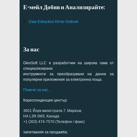
Е-мейл Добив и Анализирайте:
Data Extraction Kit for Outlook
За нас
GlexSoft LLC е разработчик на широка гама от
специализирани
инструменти за преобразуване на данни за
популярни приложения за електронна поща.
Повече за нас...
Кореспонденция център:
3601 Йорк магистрала 7, Маркъм,
НА L3R 0M3, Канада
+1 (303) 474-7570 (Телефон / факс)
запитвания за продажба: