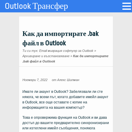
Outlook Трансфер
Как да импортирате .bak
файл в Outlook
Ти си тук:
Email миграция софтуер за Outlook
»
Архивиране и възстановяване
»
Как да импортирате
.bak файл в Outlook
Ноември 7, 2022
от
Алекс Шипман
Имате ли акаунт в Outlook? Забелязвали ли сте
някога, че всеки път, когато добавите имейл акаунт
в Outlook, все още оставате с копие на
информацията на вашия компютър?
Това е опровержима функция на Outlook и ви дава
достъп до вашите предварително синхронизирани
или изтеглени имейл съобщения, понякога