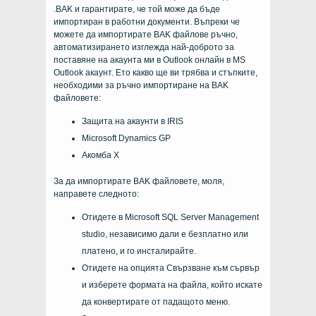
.BAK и гарантирате, че той може да бъде
импортиран в работни документи. Въпреки че
можете да импортирате BAK файлове ръчно,
автоматизирането изглежда най-доброто за
поставяне на акаунта ми в Outlook онлайн в MS
Outlook акаунт. Ето какво ще ви трябва и стъпките,
необходими за ръчно импортиране на BAK
файловете:
Защита на акаунти в IRIS
Microsoft Dynamics GP
Акомба X
За да импортирате BAK файловете, моля,
направете следното:
Отидете в Microsoft SQL Server Management
studio, независимо дали е безплатно или
платено, и го инсталирайте.
Отидете на опцията Свързване към сървър
и изберете формата на файла, който искате
да конвертирате от падащото меню.