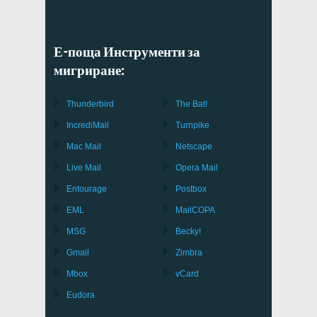
Е-поща Инструменти за
мигриране:
Thunderbird
The Bat!
IncrediMail
Turnpike
Mac Mail
Netscape
Live Mail
Opera Mail
Entourage
Postbox
EML
MailCOPA
MSG
Becky!
Gmail
Zimbra
Mbox
vCard
Eudora