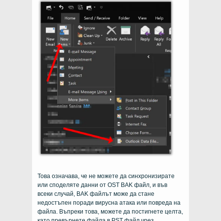
Това означава, че не можете да синхронизирате
или споделяте данни от OST BAK файл, и във
всеки случай, BAK файлът може да стане
недостъпен поради вирусна атака или повреда на
файла. Въпреки това, можете да постигнете целта,
като превърнете файла в PST файл чрез