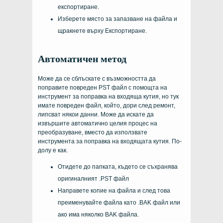
експортиране.
Изберете място за запазване на файла и
щракнете върху Експортиране.
Автоматичен метод
Може да се сблъскате с възможността да
поправите повреден PST файл с помощта на
инструмент за поправка на входяща кутия, но тук
имате повреден файл, който, дори след ремонт,
липсват някои данни. Може да искате да
извършите автоматично целия процес на
преобразуване, вместо да използвате
инструмента за поправка на входящата кутия. По-
долу е как.
Отидете до папката, където се съхранява
оригиналният .PST файл
Направете копие на файла и след това
преименувайте файла като .BAK файл или
ако има няколко BAK файла.