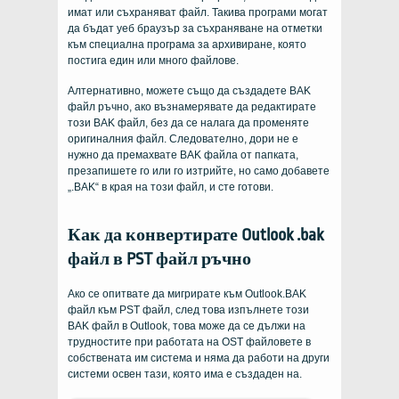
имат или съхраняват файл. Такива програми могат
да бъдат уеб браузър за съхраняване на отметки
към специална програма за архивиране, която
постига един или много файлове.
Алтернативно, можете също да създадете BAK
файл ръчно, ако възнамерявате да редактирате
този BAK файл, без да се налага да променяте
оригиналния файл. Следователно, дори не е
нужно да премахвате BAK файла от папката,
презапишете го или го изтрийте, но само добавете
„.BAK“ в края на този файл, и сте готови.
Как да конвертирате Outlook .bak
файл в PST файл ръчно
Ако се опитвате да мигрирате към Outlook.BAK
файл към PST файл, след това изпълнете този
BAK файл в Outlook, това може да се дължи на
трудностите при работата на OST файловете в
собствената им система и няма да работи на други
системи освен тази, която има е създаден на.