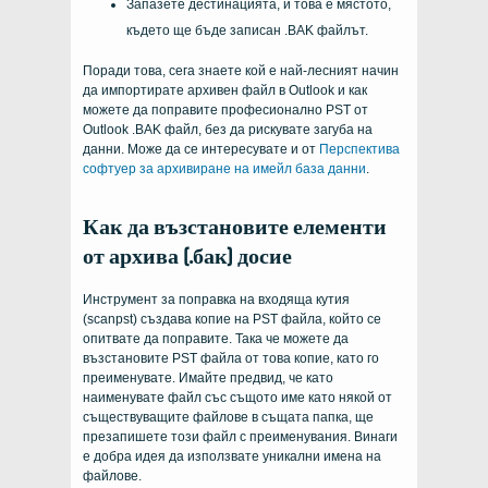
Запазете дестинацията, и това е мястото,
където ще бъде записан .BAK файлът.
Поради това, сега знаете кой е най-лесният начин
да импортирате архивен файл в Outlook и как
можете да поправите професионално PST от
Outlook .BAK файл, без да рискувате загуба на
данни. Може да се интересувате и от
Перспектива
софтуер за архивиране на имейл база данни
.
Как да възстановите елементи
от архива (.бак) досие
Инструмент за поправка на входяща кутия
(scanpst) създава копие на PST файла, който се
опитвате да поправите. Така че можете да
възстановите PST файла от това копие, като го
преименувате. Имайте предвид, че като
наименувате файл със същото име като някой от
съществуващите файлове в същата папка, ще
презапишете този файл с преименувания. Винаги
е добра идея да използвате уникални имена на
файлове.