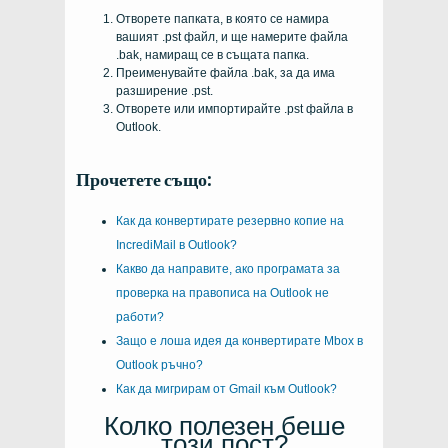
Отворете папката, в която се намира
вашият .pst файл, и ще намерите файла
.bak, намиращ се в същата папка.
Преименувайте файла .bak, за да има
разширение .pst.
Отворете или импортирайте .pst файла в
Outlook.
Прочетете също:
Как да конвертирате резервно копие на
IncrediMail в Outlook?
Какво да направите, ако програмата за
проверка на правописа на Outlook не
работи?
Защо е лоша идея да конвертирате Mbox в
Outlook ръчно?
Как да мигрирам от Gmail към Outlook?
Колко полезен беше
този пост?