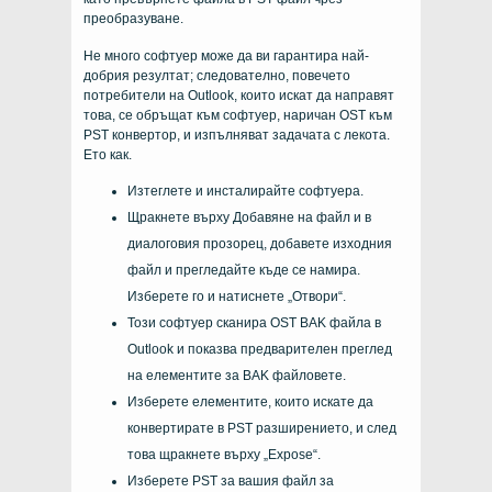
преобразуване.
Не много софтуер може да ви гарантира най-
добрия резултат; следователно, повечето
потребители на Outlook, които искат да направят
това, се обръщат към софтуер, наричан OST към
PST конвертор, и изпълняват задачата с лекота.
Ето как.
Изтеглете и инсталирайте софтуера.
Щракнете върху Добавяне на файл и в
диалоговия прозорец, добавете изходния
файл и прегледайте къде се намира.
Изберете го и натиснете „Отвори“.
Този софтуер сканира OST BAK файла в
Outlook и показва предварителен преглед
на елементите за BAK файловете.
Изберете елементите, които искате да
конвертирате в PST разширението, и след
това щракнете върху „Expose“.
Изберете PST за вашия файл за