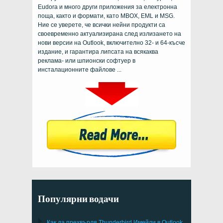
Eudora и много други приложения за електронна
поща, както и формати, като MBOX, EML и MSG.
Ние се уверете, че всички нейни продукти са
своевременно актуализирана след излизането на
нови версии на Outlook, включително 32- и 64-късче
издание, и гарантира липсата на всякаква
реклама- или шпионски софтуер в
инсталационните файлове ...
Популярни водачи
Как да прехвърля
Thunderbird
Имейли в Outlook