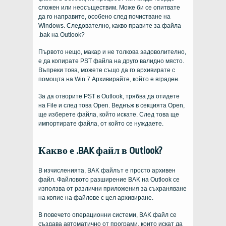
сложен или неосъществим. Може би се опитвате
да го направите, особено след почистване на
Windows. Следователно, какво правите за файла
.bak на Outlook?
Първото нещо, макар и не толкова задоволително,
е да копирате PST файла на друго валидно място.
Въпреки това, можете също да го архивирате с
помощта на Win 7 Архивирайте, който е вграден.
За да отворите PST в Outlook, трябва да отидете
на File и след това Open. Веднъж в секцията Open,
ще изберете файла, който искате. След това ще
импортирате файла, от който се нуждаете.
Какво е .BAK файл в Outlook?
В изчисленията, BAK файлът е просто архивен
файл. Файловото разширение BAK на Outlook се
използва от различни приложения за съхраняване
на копие на файлове с цел архивиране.
В повечето операционни системи, BAK файл се
създава автоматично от програми, които искат да