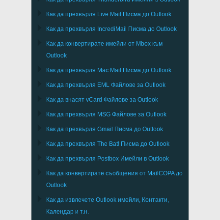
Как да прехвърля
Live Mail
Писма до
Outlook
Как да прехвърля
IncrediMail
Писма до
Outlook
Как да конвертирате имейли от
Mbox
към
Outlook
Как да прехвърля
Mac Mail
Писма до
Outlook
Как да прехвърля
EML
Файлове за
Outlook
Как да внасят
vCard
Файлове за
Outlook
Как да прехвърля
MSG
Файлове за
Outlook
Как да прехвърля
Gmail
Писма до
Outlook
Как да прехвърля
The Bat!
Писма до
Outlook
Как да прехвърля
Postbox
Имейли в Outlook
Как да конвертирате съобщения от
MailCOPA
до
Outlook
Как да извлечете
Outlook
имейли, Контакти,
Календар и т.н.