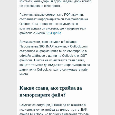
контакти, календари, и други задачи, дори когато
не сте свързани с интернет.
Различни видове сметки, като POP акаунти,
съхраняват информацията си във файлове на
Outlook. Когато навлезете по-дълбоко в
компютърната си система, ще намерите тези
файлове с имена
.PST файл
.
Други акаунти, като акаунти в Exchange,
Перспектива 365, IMAP акаунти, и Outlook.com
съхранява информацията ви за сърфиране в
офлайн файлове с данни на Outlook или .OST
файлове. Никога не изчиствайте тези папки,
защото те може да съдържат информацията за
данните на Outlook, от която се нуждаете най-
много.
Какво става, ако трябва да
импортирате файл?
Случват се ситуации, и може да се окажете в
позиция, в която трябва да импортирате .BAK
файла в Outlook, но процесът изглежда твърде