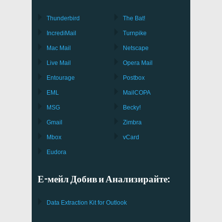
Thunderbird
The Bat!
IncrediMail
Turnpike
Mac Mail
Netscape
Live Mail
Opera Mail
Entourage
Postbox
EML
MailCOPA
MSG
Becky!
Gmail
Zimbra
Mbox
vCard
Eudora
Е-мейл Добив и Анализирайте:
Data Extraction Kit for Outlook