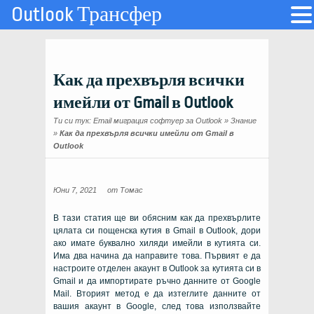
Outlook Трансфер
Как да прехвърля всички
имейли от Gmail в Outlook
Ти си тук:
Email миграция софтуер за Outlook
»
Знание
»
Как да прехвърля всички имейли от Gmail в
Outlook
Юни 7, 2021
от
Томас
В тази статия ще ви обясним как да прехвърлите
цялата си пощенска кутия в Gmail в Outlook, дори
ако имате буквално хиляди имейли в кутията си.
Има два начина да направите това. Първият е да
настроите отделен акаунт в Outlook за кутията си в
Gmail и да импортирате ръчно данните от Google
Mail. Вторият метод е да изтеглите данните от
вашия акаунт в Google, след това използвайте