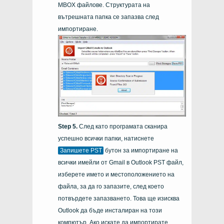
MBOX файлове. Структурата на
вътрешната папка се запазва след
импортиране.
След като програмата сканира
успешно всички папки, натиснете
Запишете PST
бутон за импортиране на
всички имейли от Gmail в Outlook PST файл,
изберете името и местоположението на
файла, за да го запазите, след което
потвърдете запазването. Това ще изисква
Outlook да бъде инсталиран на този
компютър. Ако искате да импортирате