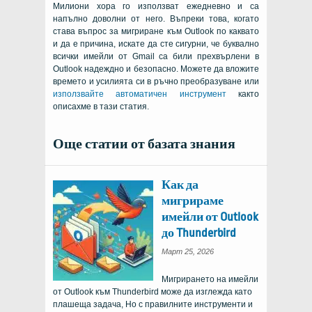
Милиони хора го използват ежедневно и са
напълно доволни от него. Въпреки това, когато
става въпрос за мигриране към Outlook по каквато
и да е причина, искате да сте сигурни, че буквално
всички имейли от Gmail са били прехвърлени в
Outlook надеждно и безопасно. Можете да вложите
времето и усилията си в ръчно преобразуване или
използвайте автоматичен инструмент
както
описахме в тази статия.
Още статии от базата знания
Как да
мигрираме
имейли от Outlook
до Thunderbird
Март 25, 2026
Мигрирането на имейли
от Outlook към Thunderbird може да изглежда като
плашеща задача, Но с правилните инструменти и