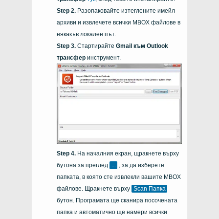
Разопаковайте изтеглените имейл
архиви и извлечете всички MBOX файлове в
някакъв локален път.
Стартирайте
Gmail към Outlook
трансфер
инструмент.
На началния екран, щракнете върху
бутона за преглед
...
, за да изберете
папката, в която сте извлекли вашите MBOX
файлове. Щракнете върху
Scan Папка
бутон. Програмата ще сканира посочената
папка и автоматично ще намери всички