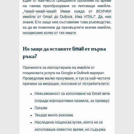
Един от най-често срещаните проблеми по време
на такова преобразуване са липсващи имейли.
„Чакай-чакай-чакай! Имам нужда от ВСИЧКИ
имейли от Gmail до Outlook. Има VITAL!". Да, ние
знаем. Ето защо ние съставихме това ръководство,
за да ви помогнем да прехвърлите всички имейли,
независимо колко от тях имате.
Но защо да оставяте Gmail от първа
ръка?
Причините за експортиране на имейли от
пощенската услуга на Google в Outlook варират.
Проведохме малко проучване, и тук са най-честите
причини за миграция, посочени от потребителите:
Невъзможност за използване на Gmail вече
(поради корпоративни правила, за пример)
Грешки
Твърде много реклама
Наследена пощенска кутия, която не се
използваше известно време, но съдържа