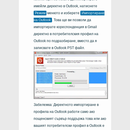
имейли директно в Outlook, натиснете
Режим
менюто и изберете
Импортиране
на Outlook
. Това ще ви позволи да
импортирате кореспонденция в Gmail
директно в потребителския профил на
Outlook по подразбиране, вместо да я
записвате в Outlook PST файл.
Забележка: Директното импортиране в
профила на Outlook работи само ако
пощенският сървър поддържа това или ако
вашият потребителски профил в Outlook е