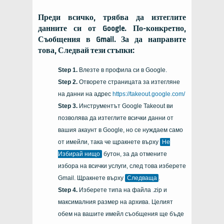
Преди всичко, трябва да изтеглите
данните си от Google. По-конкретно,
Съобщения в Gmail. За да направите
това, Следвай тези стъпки:
Влезте в профила си в Google.
Отворете страницата за изтегляне
на данни на адрес
https://takeout.google.com/
Инструментът Google Takeout ви
позволява да изтеглите всички данни от
вашия акаунт в Google, но се нуждаем само
от имейли, така че щракнете върху
Не
Избирай нищо
бутон, за да отмените
избора на всички услуги, след това изберете
Gmail. Щракнете върху
Следваща
.
Изберете типа на файла .zip и
максималния размер на архива. Целият
обем на вашите имейл съобщения ще бъде