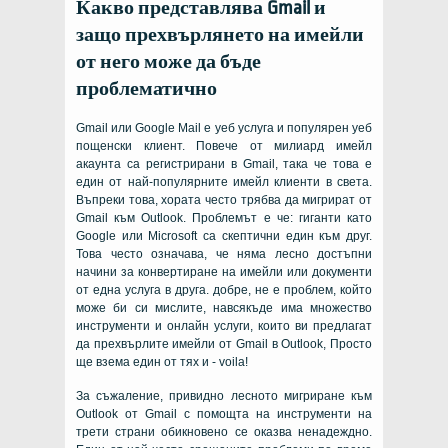
Какво представлява Gmail и
защо прехвърлянето на имейли
от него може да бъде
проблематично
Gmail или Google Mail е уеб услуга и популярен уеб
пощенски клиент. Повече от милиард имейл
акаунта са регистрирани в Gmail, така че това е
един от най-популярните имейл клиенти в света.
Въпреки това, хората често трябва да мигрират от
Gmail към Outlook. Проблемът е че: гиганти като
Google или Microsoft са скептични един към друг.
Това често означава, че няма лесно достъпни
начини за конвертиране на имейли или документи
от една услуга в друга. добре, не е проблем, който
може би си мислите, навсякъде има множество
инструменти и онлайн услуги, които ви предлагат
да прехвърлите имейли от Gmail в Outlook, Просто
ще взема един от тях и - voila!
За съжаление, привидно лесното мигриране към
Outlook от Gmail с помощта на инструменти на
трети страни обикновено се оказва ненадеждно.