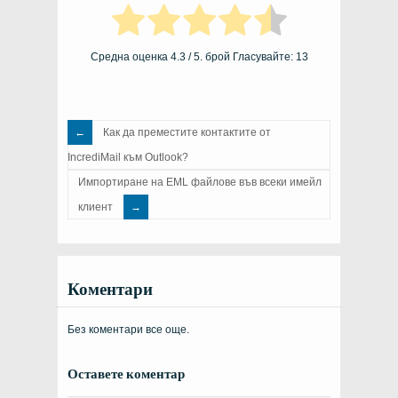
Средна оценка
4.3
/ 5. брой Гласувайте:
13
Как да преместите контактите от
IncrediMail към Outlook?
Импортиране на EML файлове във всеки имейл
клиент
Коментари
Без коментари все още.
Оставете коментар