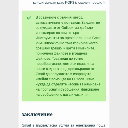
конфигуриран като POP3 (локален профил).
В сравнение с ръчния метод,
автоматичният е по-гъвкав. За един, не
се нуждаете от Outlook, за да бъде
инсталиран на компютъра.
Инструментът за прехвърляне на Gmail
към Outlook също така коригира често
срещани грешки и щети в имейлите,
прикачени файлове и вградени
файлове. Това води до точно
преобразуване, което ви позволява
почти веднага след прехвърляне от
Gmail да получавате и изпращате
имейли с помощта на Outlook. Няма
нужда да отделяте часове за намиране
на пропуснати съобщения, фиксиране
на съобщения с дата и час, и т.н..
заключение
Gmail е първокласна услуга за електронна поща.