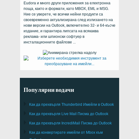
Eudora и много други приложения за електронна
поща, както и формати, като MBOX, EML и MSG.
Ние се уверете, че всички нейни продукти са
своевременно актуализирана след излизането на
нови версии на Outlook, включително 32- и 64-късче
издание, и гарантира липсата на всякаква
реклама- или шпионски софтуер в
инсталационните файлове ...
Популярни водачи
Как да прехвърля
Thunderbird
Имейли в Outlook
Как да прехвърля
Live Mail
Писма до
Outlook
Как да прехвърля
IncrediMail
Писма до
Outlook
Как да конвертирате имейли от
Mbox
към