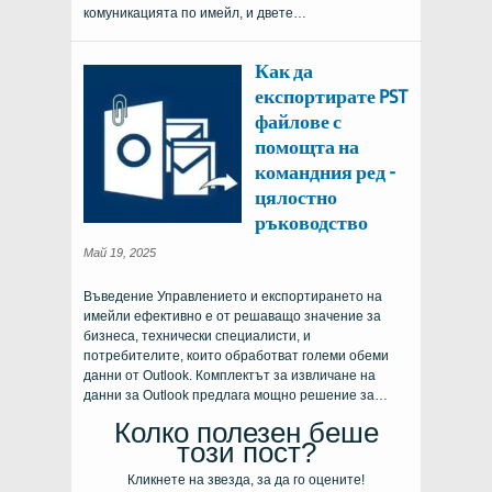
комуникацията по имейл, и двете…
Как да
експортирате PST
файлове с
помощта на
командния ред -
цялостно
ръководство
Май 19, 2025
Въведение Управлението и експортирането на
имейли ефективно е от решаващо значение за
бизнеса, технически специалисти, и
потребителите, които обработват големи обеми
данни от Outlook. Комплектът за извличане на
данни за Outlook предлага мощно решение за…
Колко полезен беше
този пост?
Кликнете на звезда, за да го оцените!