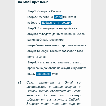
на Gmail чрез IMAP.
Отворете Outlook.
Отидете на
Файл
менюто и
изберете
Добавяне на профил
.
В прозореца за настройка на
акаунта въведете данните на пощенската
кутия на Gmail: твоето име,
потребителското име и паролата за вашия
акаунт в Google, които използвате с това
поле на Gmail.
Изпълнете останалите стъпки от
процеса на добавяне на акаунт и щракнете
върху
завършек
бутон.
Сега, акаунтът в Gmail се
синхронизира с вашия акаунт в
Outlook. Всички съобщения от Gmail
вече са достъпни от току-що
избрания от вас акаунт в Outlook.
Въпреки това, това все още са