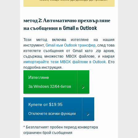
метод 2: Автоматично прехвърляне
на съобщения в Gmail в Outlook
Този метод включва изтегляне на нашия
инструмент,
Gmail към Outlook трансфер
, след това
изтеглете съобщения от Gmail като .zip архив,
съдържащ множество MBOX файлове, и накрая
импортирайте тези MBOX файлове в Outlook
. Ето
подробна инструкция.
Изтегляне
За Windows 32/64-битов
Купете от $19.95
Отключете всички функции
* Безплатният пробен период конвертира
ограничен брой съобщения