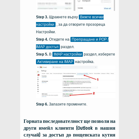
Щракнете върху
Вижте всички
настройки
, за да отворите прозореца
Настройки.
Отидете на
Препращане и POP /
IMAP достъп
раздел.
В
IMAP настройки
раздел, изберете
Активиране на IMAP
настройка.
Запазите промените.
Горната последователност ще позволи на
други имейл клиенти (Outlook в нашия
случай) за достъп до пощенската кутия