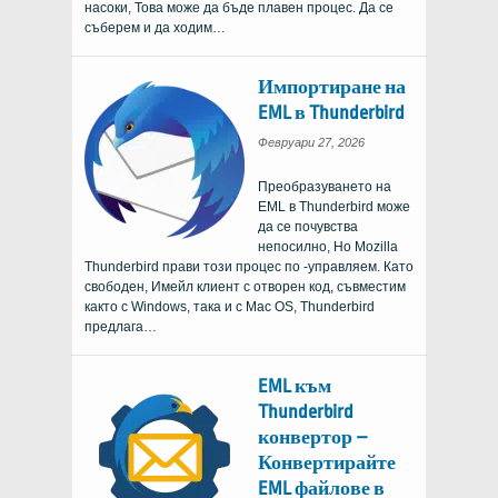
насоки, Това може да бъде плавен процес. Да се ​​
съберем и да ходим…
Импортиране на
EML в Thunderbird
Февруари 27, 2026
Преобразуването на
EML в Thunderbird може
да се почувства
непосилно, Но Mozilla
Thunderbird прави този процес по -управляем. Като
свободен, Имейл клиент с отворен код, съвместим
както с Windows, така и с Mac OS, Thunderbird
предлага…
EML към
Thunderbird
конвертор –
Конвертирайте
EML файлове в