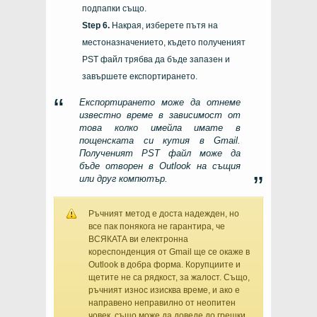
подпапки също.
Накрая, изберете пътя на
местоназначението, където полученият
PST файл трябва да бъде запазен и
завършете експортирането.
Експортирането може да отнеме
известно време в зависимост от
това колко имейла имате в
пощенската си кутия в Gmail.
Полученият PST файл може да
бъде отворен в Outlook на същия
или друг компютър.
Ръчният метод е доста надежден, но
все пак понякога не гарантира, че
ВСЯКАТА ви електронна
кореспонденция от Gmail ще се окаже в
Outlook в добра форма. Корупциите и
щетите не са рядкост, за жалост. Също,
ръчният износ изисква време, и ако е
направено неправилно от неопитен
човек, също може да доведе до грешки.