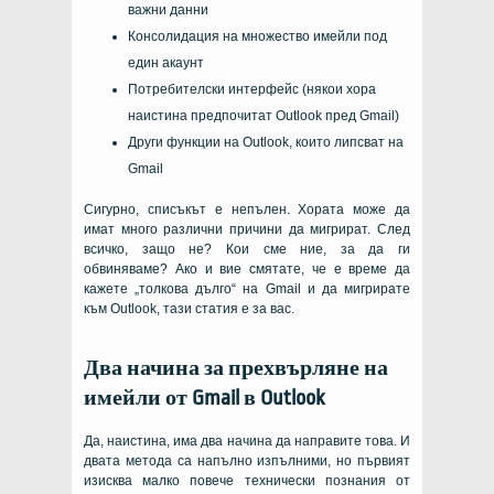
важни данни
Консолидация на множество имейли под
един акаунт
Потребителски интерфейс (някои хора
наистина предпочитат Outlook пред Gmail)
Други функции на Outlook, които липсват на
Gmail
Сигурно, списъкът е непълен. Хората може да
имат много различни причини да мигрират. След
всичко, защо не? Кои сме ние, за да ги
обвиняваме? Ако и вие смятате, че е време да
кажете „толкова дълго“ на Gmail и да мигрирате
към Outlook, тази статия е за вас.
Два начина за прехвърляне на
имейли от Gmail в Outlook
Да, наистина, има два начина да направите това. И
двата метода са напълно изпълними, но първият
изисква малко повече технически познания от