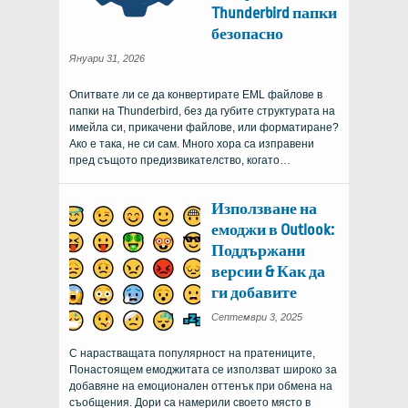
Thunderbird папки
безопасно
Януари 31, 2026
Опитвате ли се да конвертирате EML файлове в
папки на Thunderbird, без да губите структурата на
имейла си, прикачени файлове, или форматиране?
Ако е така, не си сам. Много хора са изправени
пред същото предизвикателство, когато…
Използване на
емоджи в Outlook:
Поддържани
версии & Как да
ги добавите
Септември 3, 2025
С нарастващата популярност на пратениците,
Понастоящем емоджитата се използват широко за
добавяне на емоционален оттенък при обмена на
съобщения. Дори са намерили своето място в