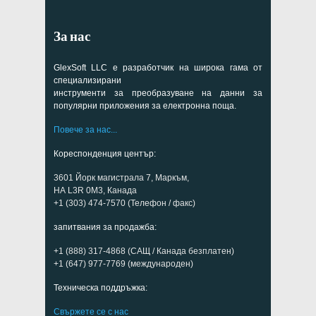
За нас
GlexSoft LLC е разработчик на широка гама от
специализирани
инструменти за преобразуване на данни за
популярни приложения за електронна поща.
Повече за нас...
Кореспонденция център:
3601 Йорк магистрала 7, Маркъм,
НА L3R 0M3, Канада
+1 (303) 474-7570 (Телефон / факс)
запитвания за продажба:
+1 (888) 317-4868 (САЩ / Канада безплатен)
+1 (647) 977-7769 (международен)
Техническа поддръжка:
Свържете се с нас