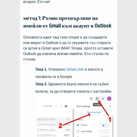
втория. Ето ни!
метод 1: Ръчно прехвърляне на
имейли от Gmail към акаунт в Outlook
Основната идея зад тази опция е да създадете
нов акаунт в Outlook и да го свържете със старата
си кутия в Gmail чрез IMAP. Тогава, просто оставяте
Outlook да извлича всички имейли. Ето стъпка по
стъпка:
Отворено
Gmail.com
и влезте в
профила си в Google.
Щракнете върху иконата на зъбни
колела, за да отворите панела с настройки.