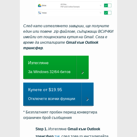
След като изтеглянето завърши, ще получите
един или повече .zip файлове, съдържащи ВСИЧКИ
имейли от пощенската кутия на Gmail. Сега е
време да инсталирате
Gmail към Outlook
трансфер
.
Изтегляне
За Windows 32/64-битов
Купете от $19.95
Отключете всички функции
* Безплатният пробен период конвертира
ограничен брой съобщения
Изтегляне
Gmail към Outlook
трансфер
тук
, след това го инсталирайте.