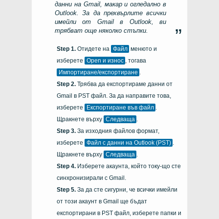
данни на Gmail, макар и огледално в
Outlook. За да прехвърлите всички
имейли от Gmail в Outlook, ви
трябват още няколко стъпки.
Отидете на
Файл
менюто и
изберете
Open и износ
, тогава
Импортиране/експортиране
.
Трябва да експортираме данни от
Gmail в PST файл. За да направите това,
изберете
Експортиране във файл
.
Щракнете върху
Следваща
.
За изходния файлов формат,
изберете
Файл с данни на Outlook (PST)
.
Щракнете върху
Следваща
.
Изберете акаунта, който току-що сте
синхронизирали с Gmail.
За да сте сигурни, че всички имейли
от този акаунт в Gmail ще бъдат
експортирани в PST файл, изберете папки и