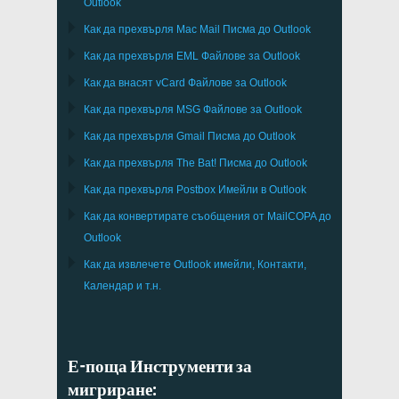
Outlook
Как да прехвърля
Mac Mail
Писма до
Outlook
Как да прехвърля
EML
Файлове за
Outlook
Как да внасят
vCard
Файлове за
Outlook
Как да прехвърля
MSG
Файлове за
Outlook
Как да прехвърля
Gmail
Писма до
Outlook
Как да прехвърля
The Bat!
Писма до
Outlook
Как да прехвърля
Postbox
Имейли в Outlook
Как да конвертирате съобщения от
MailCOPA
до
Outlook
Как да извлечете
Outlook
имейли, Контакти,
Календар и т.н.
Е-поща Инструменти за
мигриране: