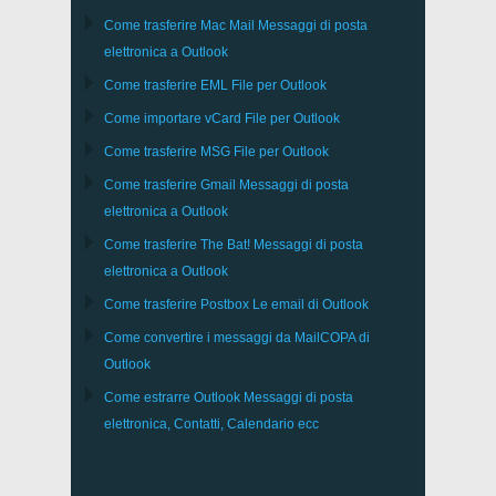
Come trasferire
Mac Mail
Messaggi di posta
elettronica a
Outlook
Come trasferire
EML
File per
Outlook
Come importare
vCard
File per
Outlook
Come trasferire
MSG
File per
Outlook
Come trasferire
Gmail
Messaggi di posta
elettronica a
Outlook
Come trasferire
The Bat!
Messaggi di posta
elettronica a
Outlook
Come trasferire
Postbox
Le email di Outlook
Come convertire i messaggi da
MailCOPA
di
Outlook
Come estrarre
Outlook
Messaggi di posta
elettronica, Contatti, Calendario ecc