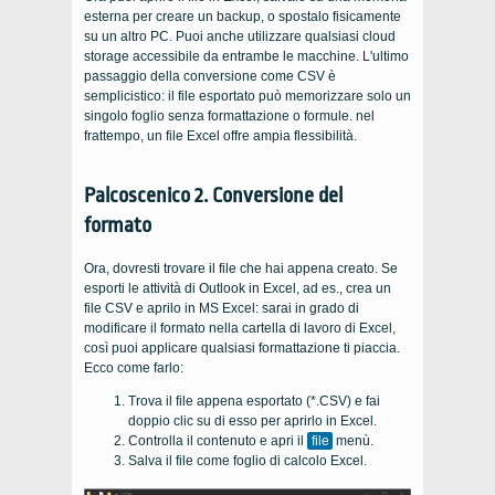
esterna per creare un backup, o spostalo fisicamente
su un altro PC. Puoi anche utilizzare qualsiasi cloud
storage accessibile da entrambe le macchine. L'ultimo
passaggio della conversione come CSV è
semplicistico: il file esportato può memorizzare solo un
singolo foglio senza formattazione o formule. nel
frattempo, un file Excel offre ampia flessibilità.
Palcoscenico 2. Conversione del
formato
Ora, dovresti trovare il file che hai appena creato. Se
esporti le attività di Outlook in Excel, ad es., crea un
file CSV e aprilo in MS Excel: sarai in grado di
modificare il formato nella cartella di lavoro di Excel,
così puoi applicare qualsiasi formattazione ti piaccia.
Ecco come farlo:
Trova il file appena esportato (*.CSV) e fai
doppio clic su di esso per aprirlo in Excel.
Controlla il contenuto e apri il
file
menù.
Salva il file come foglio di calcolo Excel.