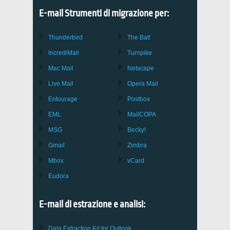
E-mail Strumenti di migrazione per:
Thunderbird
The Bat!
IncrediMail
Turnpike
Mac Mail
Netscape
Live Mail
Opera Mail
Entourage
Postbox
EML
MailCOPA
MSG
Becky!
Gmail
Zimbra
Mbox
vCard
Eudora
E-mail di estrazione e analisi:
Data Extraction Kit for Outlook