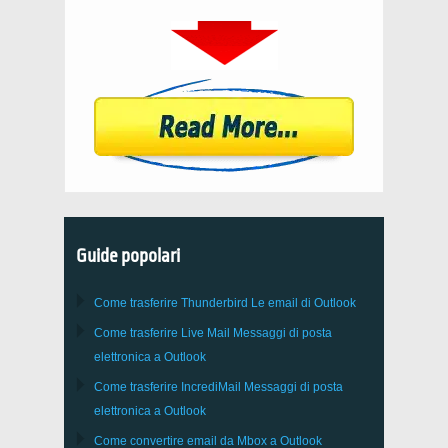
Guide popolari
Come trasferire
Thunderbird
Le email di Outlook
Come trasferire
Live Mail
Messaggi di posta
elettronica a
Outlook
Come trasferire
IncrediMail
Messaggi di posta
elettronica a
Outlook
Come convertire email da
Mbox
a
Outlook