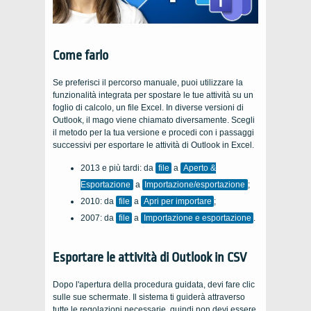
Come farlo
Se preferisci il percorso manuale, puoi utilizzare la
funzionalità integrata per spostare le tue attività su un
foglio di calcolo, un file Excel. In diverse versioni di
Outlook, il mago viene chiamato diversamente. Scegli
il metodo per la tua versione e procedi con i passaggi
successivi per esportare le attività di Outlook in Excel.
2013 e più tardi: da
file
a
Aperto &
Esportazione
a
Importazione/esportazione
;
2010: da
file
a
Apri per importare
;
2007: da
file
a
Importazione e esportazione
.
Esportare le attività di Outlook in CSV
Dopo l'apertura della procedura guidata, devi fare clic
sulle sue schermate. Il sistema ti guiderà attraverso
tutte le regolazioni necessarie, quindi non devi essere