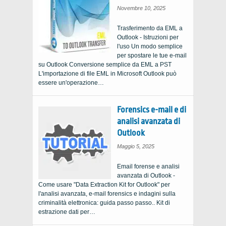
Novembre 10, 2025
Trasferimento da EML a
Outlook - Istruzioni per
l'uso Un modo semplice
per spostare le tue e-mail
su Outlook Conversione semplice da EML a PST
L'importazione di file EML in Microsoft Outlook può
essere un'operazione…
Forensics e-mail e di
analisi avanzata di
Outlook
Maggio 5, 2025
Email forense e analisi
avanzata di Outlook -
Come usare "Data Extraction Kit for Outlook" per
l'analisi avanzata, e-mail forensics e indagini sulla
criminalità elettronica: guida passo passo.. Kit di
estrazione dati per…