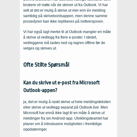
brukere vil møte når de skriver ut fra Outlook. Vi har
sett at det er mulig å skrive ut mer enn én melding
samtidig på skrivebordsappen, men denne samme
prosedyren kan ikke replikeres på nettversjonen.
Vi har også lagt merke til at Outlook mangler en måte
å skrive ut vedlegg fra flere e-poster. I stedet,
vedleggene må lastes ned og lagres offline før de
velges og skrives ut.
Ofte Stilte Spørsmål
Kan du skrive ut e-post fra Microsoft
Outlook-appen?
ja, det er mulig å raskt skrive ut hele meldingsteksten
eller skrive ut vedlegg separat på Outlook.live. Men
Microsoft har ennå ikke lagt til en måte å skrive ut
meldinger fra sin Android-app. Utviklingsteamet har
planer om å introdusere muligheten i fremtidige
oppdateringer.