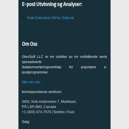
E-post Utvinning og Analyser:
Data Extraction Kit for Outlook
Om Oss
GlexSoft LLC er en utvikler av en omfattende serie
spesialiserte
datakonverteringsverktøy for populære e-
postprogrammer.
Mer om oss...
korrespondanse sentrum:
3601 York-motorveien 7, Markham,
PÅ L3R 0M3, Canada
+1 (303) 474-7570 (Telefon / Fax)
Salg: