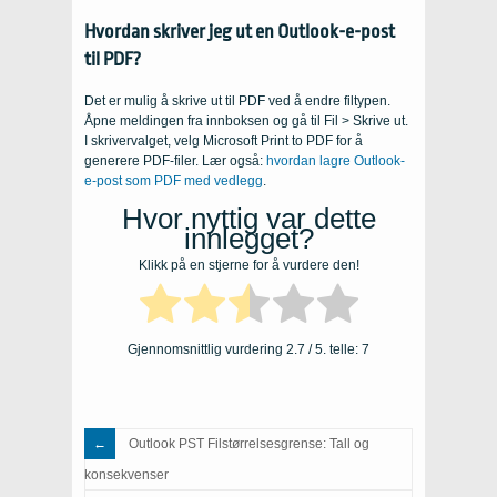
Hvordan skriver jeg ut en Outlook-e-post
til PDF?
Det er mulig å skrive ut til PDF ved å endre filtypen.
Åpne meldingen fra innboksen og gå til Fil > Skrive ut.
I skrivervalget, velg Microsoft Print to PDF for å
generere PDF-filer. Lær også:
hvordan lagre Outlook-
e-post som PDF med vedlegg
.
Hvor nyttig var dette
innlegget?
Klikk på en stjerne for å vurdere den!
Gjennomsnittlig vurdering
2.7
/ 5. telle:
7
Outlook PST Filstørrelsesgrense: Tall og
konsekvenser