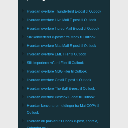
Hvordan overføre
Thunderbird
E-post til Outlook
Hvordan overføre
Live Mail
E-post til
Outlook
Hvordan overføre
IncrediMail
E-post til
Outlook
Slik konverterer e-poster fra
Mbox
til
Outlook
Hvordan overføre
Mac Mail
E-post til
Outlook
Hvordan overføre
EML
Filer til
Outlook
Slik importerer
vCard
Filer til
Outlook
Hvordan overføre
MSG
Filer til
Outlook
Hvordan overføre
Gmail
E-post til
Outlook
Hvordan overføre
The Bat!
E-post til
Outlook
Hvordan overføre
Postbox
E-post til Outlook
Hvordan konvertere meldinger fra
MailCOPA
til
Outlook
Hvordan du pakker ut
Outlook
e-post, Kontakt,
Kalender osv