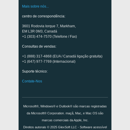
Mais sobre nós...
centro de correspondência:
3601 Rodovia Iorque 7, Markham,
EM L3R 0M3, Canadá
+1 (303) 474-7570 (Telefone / Fax)
Consultas de vendas:
+1 (888) 317-4868 (EUA / Canadá ligação gratuita)
+1 (647) 977-7769 (Internacional)
Suporte técnico:
Contate-Nos
Microsoft®, Windows® e Outlook® são marcas registradas
da Microsoft® Corporation. maçã, Mac, e Mac OS são
marcas comerciais da Apple, Inc.
Direitos autorais © 2025
GlexSoft LLC
- Software acessível