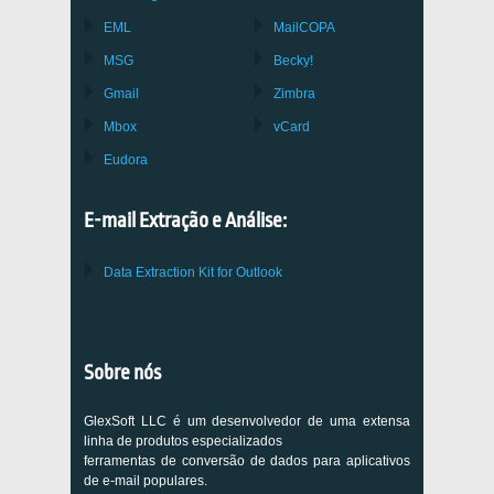
EML
MailCOPA
MSG
Becky!
Gmail
Zimbra
Mbox
vCard
Eudora
E-mail Extração e Análise:
Data Extraction Kit for Outlook
Sobre nós
GlexSoft LLC é um desenvolvedor de uma extensa
linha de produtos especializados
ferramentas de conversão de dados para aplicativos
de e-mail populares.