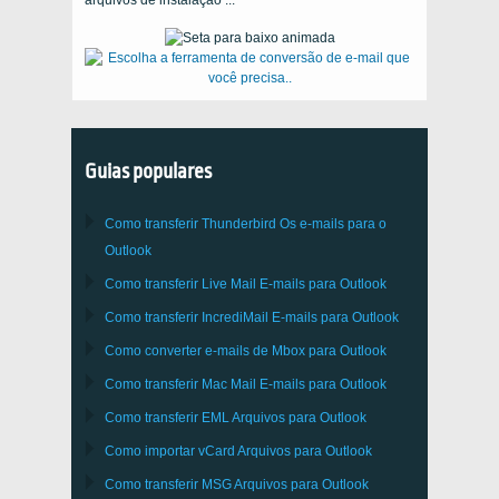
Guias populares
Como transferir
Thunderbird
Os e-mails para o
Outlook
Como transferir
Live Mail
E-mails para
Outlook
Como transferir
IncrediMail
E-mails para
Outlook
Como converter e-mails de
Mbox
para
Outlook
Como transferir
Mac Mail
E-mails para
Outlook
Como transferir
EML
Arquivos para
Outlook
Como importar
vCard
Arquivos para
Outlook
Como transferir
MSG
Arquivos para
Outlook