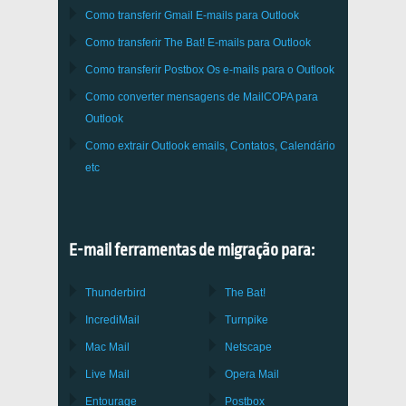
Como transferir
Gmail
E-mails para
Outlook
Como transferir
The Bat!
E-mails para
Outlook
Como transferir
Postbox
Os e-mails para o Outlook
Como converter mensagens de
MailCOPA
para
Outlook
Como extrair
Outlook
emails, Contatos, Calendário
etc
E-mail ferramentas de migração para:
Thunderbird
The Bat!
IncrediMail
Turnpike
Mac Mail
Netscape
Live Mail
Opera Mail
Entourage
Postbox