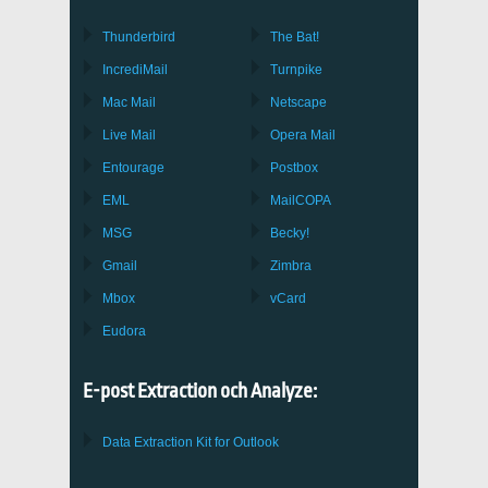
Thunderbird
The Bat!
IncrediMail
Turnpike
Mac Mail
Netscape
Live Mail
Opera Mail
Entourage
Postbox
EML
MailCOPA
MSG
Becky!
Gmail
Zimbra
Mbox
vCard
Eudora
E-post Extraction och Analyze:
Data Extraction Kit for Outlook