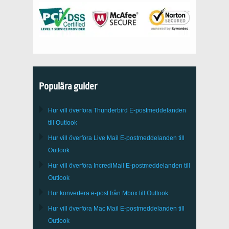
Populära guider
Hur vill överföra
Thunderbird
E-postmeddelanden
till Outlook
Hur vill överföra
Live Mail
E-postmeddelanden till
Outlook
Hur vill överföra
IncrediMail
E-postmeddelanden till
Outlook
Hur konvertera e-post från
Mbox
till
Outlook
Hur vill överföra
Mac Mail
E-postmeddelanden till
Outlook