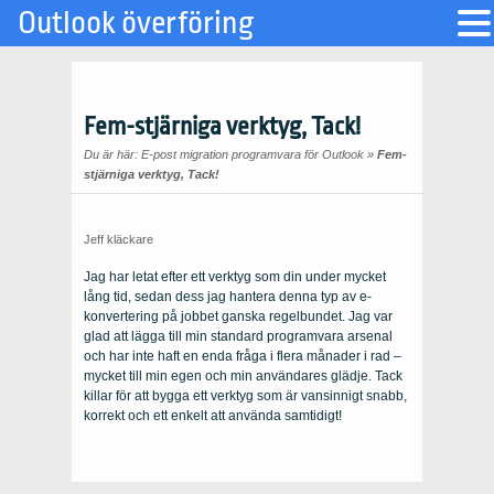
Outlook överföring
Fem-stjärniga verktyg, Tack!
Du är här:
E-post migration programvara för Outlook
»
Fem-
stjärniga verktyg, Tack!
Jeff kläckare
Jag har letat efter ett verktyg som din under mycket
lång tid, sedan dess jag hantera denna typ av e-
konvertering på jobbet ganska regelbundet. Jag var
glad att lägga till min standard programvara arsenal
och har inte haft en enda fråga i flera månader i rad –
mycket till min egen och min användares glädje. Tack
killar för att bygga ett verktyg som är vansinnigt snabb,
korrekt och ett enkelt att använda samtidigt!