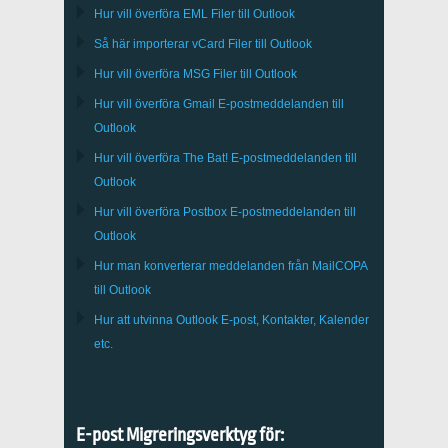
Hur vill överföra
EML
Filer till
Outlook
Så här importerar
vCard
Filer till
Outlook
Hur vill överföra
MSG
Filer till
Outlook
Hur vill överföra
Gmail
E-postmeddelanden till
Outlook
Hur vill överföra
The Bat!
E-postmeddelanden till
Outlook
Hur vill överföra
Postbox
E-postmeddelanden till
Outlook
Hur man konverterar meddelanden från
MailCOPA
till Outlook
Hur att utvinna
Outlook
E-post, Kontakter, Kalender
etc.
E-post Migreringsverktyg för: