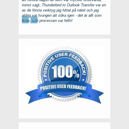
minst sagt.
Thunderbird to Outlook Transfer
var en
av de första verktyg jag hittat på nätet och jag
aldrig var tvungen att söka igen - det är allt som
←
→
finns, och processen var felfri!