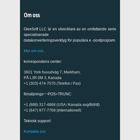
Om oss
GlexSoft LLC är en utvecklare av en omfattande serie
specialiserade
datakonverteringsverktyg för populära e -postprogram.
Mer om oss...
korrespondens center:
3601 York huvudväg 7, Markham,
PÅ L3R 0M 3, Kanada
+1 (303) 474-7570 (Telefon / Fax)
försäljnings~~POS=TRUNC:
+1 (888) 317-4868 (USA / Kanada avgiftsfritt)
+1 (647) 977-7769 (Internationell)
Teknisk support:
Kontakta oss