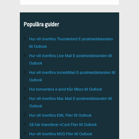
Populära guider
Hur vill överföra
Thunderbird
E-postmeddelanden
till Outlook
Hur vill överföra
Live Mail
E-postmeddelanden till
Outlook
Hur vill överföra
IncrediMail
E-postmeddelanden till
Outlook
Hur konvertera e-post från
Mbox
till
Outlook
Hur vill överföra
Mac Mail
E-postmeddelanden till
Outlook
Hur vill överföra
EML
Filer till
Outlook
Så här importerar
vCard
Filer till
Outlook
Hur vill överföra
MSG
Filer till
Outlook