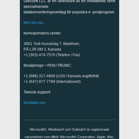
GlexSoft LLC är en utvecklare av en omfattande serie
specialiserade
datakonverteringsverktyg för populära e -postprogram.
Mer om oss...
korrespondens center:
3601 York huvudväg 7, Markham,
PÅ L3R 0M 3, Kanada
+1 (303) 474-7570 (Telefon / Fax)
försäljnings~~POS=TRUNC:
+1 (888) 317-4868 (USA / Kanada avgiftsfritt)
+1 (647) 977-7769 (Internationell)
Teknisk support:
Kontakta oss
Microsoft®, Windows® och Outlook® är registrerade
varumärken som tillhör Microsoft® Corporation. Äpple, Mac,