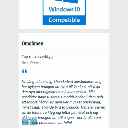
Omdömen
Top-notch verktyg!
Scott Reeves
En lång tid innerlig
Thunderbird
användaren, Jag
har nyligen tvungen att byta till
Outlook
att följa
den nya arbetsgivarens mjukvarupolitik. Min
postlådor hade tusentals meddelanden i dem och
att förlora någon av dem var mycket önskvärda,
minst sagt.
Thunderbird to Outlook Transfer
var en
av de första verktyg jag hittat på nätet och jag
aldrig var tvungen att söka igen - det är allt som
←
→
finns, och processen var felfri!