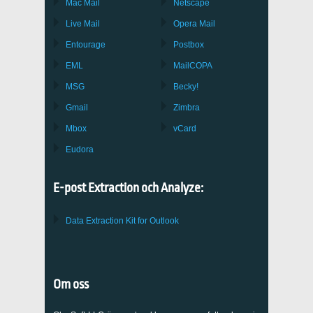
Mac Mail
Netscape
Live Mail
Opera Mail
Entourage
Postbox
EML
MailCOPA
MSG
Becky!
Gmail
Zimbra
Mbox
vCard
Eudora
E-post Extraction och Analyze:
Data Extraction Kit for Outlook
Om oss