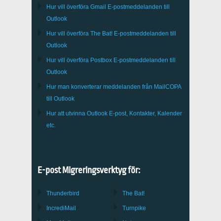
Hur vill överföra
Gmail
E-postmeddelanden till
Outlook
Hur vill överföra
The Bat!
E-postmeddelanden till
Outlook
Hur vill överföra
Postbox
E-postmeddelanden till
Outlook
Hur man konverterar meddelanden från
MailCOPA
till Outlook
Hur att utvinna
Outlook
E-post, Kontakter, Kalender
etc.
E-post Migreringsverktyg för:
Thunderbird
The Bat!
IncrediMail
Turnpike