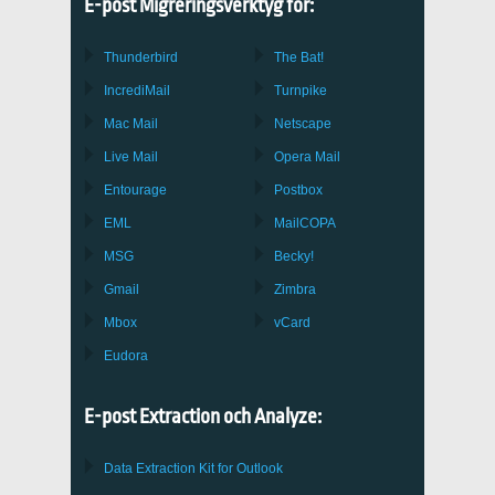
E-post Migreringsverktyg för:
Thunderbird
The Bat!
IncrediMail
Turnpike
Mac Mail
Netscape
Live Mail
Opera Mail
Entourage
Postbox
EML
MailCOPA
MSG
Becky!
Gmail
Zimbra
Mbox
vCard
Eudora
E-post Extraction och Analyze:
Data Extraction Kit for Outlook