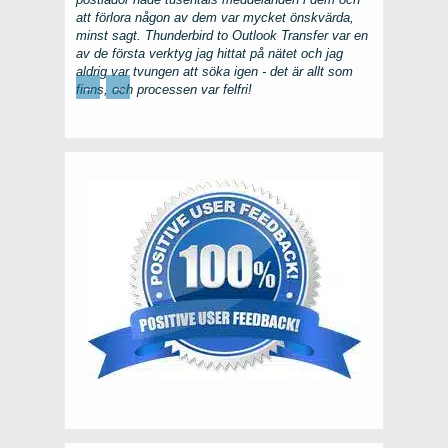
att förlora någon av dem var mycket önskvärda,
minst sagt.
Thunderbird to Outlook Transfer
var en
av de första verktyg jag hittat på nätet och jag
aldrig var tvungen att söka igen - det är allt som
←
→
finns, och processen var felfri!