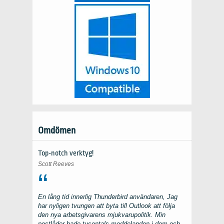
Omdömen
Top-notch verktyg!
Scott Reeves
En lång tid innerlig
Thunderbird
användaren, Jag
har nyligen tvungen att byta till
Outlook
att följa
den nya arbetsgivarens mjukvarupolitik. Min
postlådor hade tusentals meddelanden i dem och