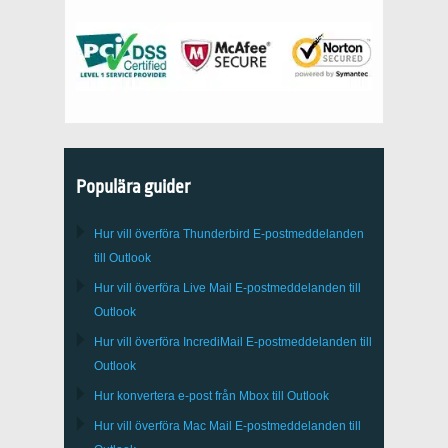
Populära guider
Hur vill överföra
Thunderbird
E-postmeddelanden
till Outlook
Hur vill överföra
Live Mail
E-postmeddelanden till
Outlook
Hur vill överföra
IncrediMail
E-postmeddelanden till
Outlook
Hur konvertera e-post från
Mbox
till
Outlook
Hur vill överföra
Mac Mail
E-postmeddelanden till