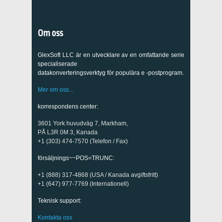
Om oss
GlexSoft LLC är en utvecklare av en omfattande serie
specialiserade
datakonverteringsverktyg för populära e -postprogram.
Mer om oss...
korrespondens center:
3601 York huvudväg 7, Markham,
PÅ L3R 0M 3, Kanada
+1 (303) 474-7570 (Telefon / Fax)
försäljnings~~POS=TRUNC:
+1 (888) 317-4868 (USA / Kanada avgiftsfritt)
+1 (647) 977-7769 (Internationell)
Teknisk support:
Kontakta oss