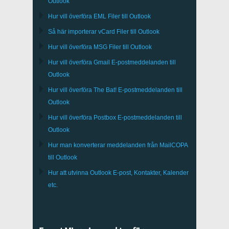
Outlook
Hur vill överföra
EML
Filer till
Outlook
Så här importerar
vCard
Filer till
Outlook
Hur vill överföra
MSG
Filer till
Outlook
Hur vill överföra
Gmail
E-postmeddelanden till
Outlook
Hur vill överföra
The Bat!
E-postmeddelanden till
Outlook
Hur vill överföra
Postbox
E-postmeddelanden till
Outlook
Hur man konverterar meddelanden från
MailCOPA
till Outlook
Hur att utvinna
Outlook
E-post, Kontakter, Kalender
etc.