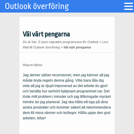
Outlook överföring
Väl värt pengarna
Du är här:
E-post migration programvara för Outlook
»
Live
Mail till Outlook överföring
»
Väl värt pengarna
Wayne Atkins
Jag skriver sällan recensioner, men jag känner att jag
måste bryta regeln denna gång. Ville bara låta dig
veta att jag är djupt imponerad av det arbete du gjort
och berätta hur oerhört hjälpsam programmet var. Det
löste mitt problem i minuter och jag tillbringade mycket
mindre än jag planerat. Jag ska hålla ett öga på dina
andra produkter och kommer säkert att rekommendera
dem till mina vänner och kollegor. Hålla uppe den god
arbeten, killar!