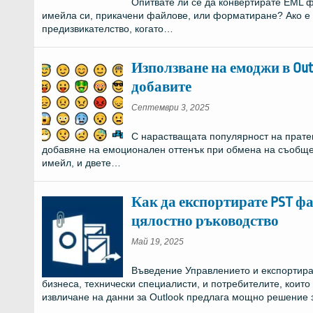
Опитвате ли се да конвертирате EML фа
имейла си, прикачени файлове, или форматиране? Ако е т
предизвикателство, когато…
Използване на емоджи в Out
добавите
Септември 3, 2025
С нарастващата популярност на прате
добавяне на емоционален оттенък при обмена на съобще
имейл, и двете…
Как да експортирате PST ф
цялостно ръководство
Май 19, 2025
Въведение Управлението и експортира
бизнеса, технически специалисти, и потребителите, които
извличане на данни за Outlook предлага мощно решение