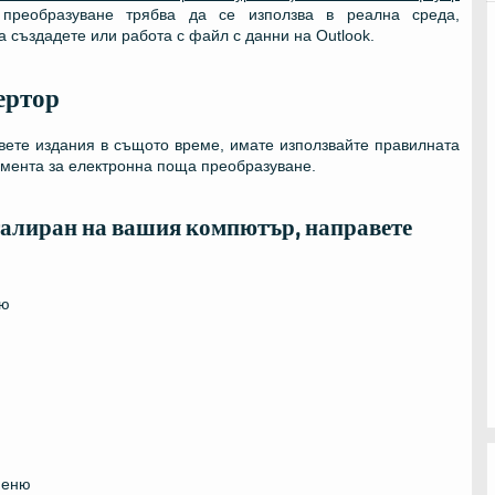
 преобразуване трябва да се използва в реална среда,
а създадете или работа с файл с данни на Outlook.
ертор
вете издания в същото време, имате използвайте правилната
умента за електронна поща преобразуване.
нсталиран на вашия компютър, направете
ю
меню