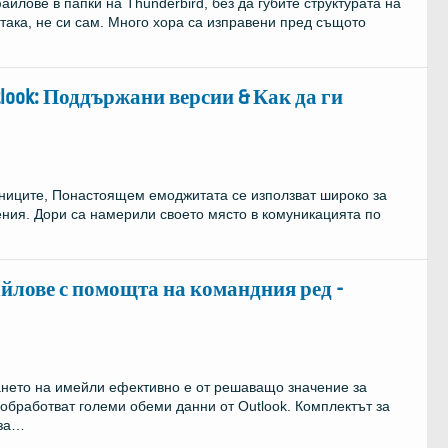
йлове в папки на Thunderbird, без да губите структурата на
ака, не си сам. Много хора са изправени пред същото
look: Поддържани версии & Как да ги
ниците, Понастоящем емоджитата се използват широко за
ния. Дори са намерили своето място в комуникацията по
айлове с помощта на командния ред -
нето на имейли ефективно е от решаващо значение за
 обработват големи обеми данни от Outlook. Комплектът за
 за…