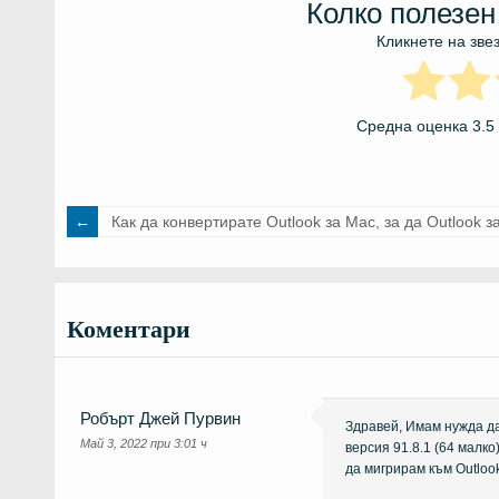
Колко полезен
Кликнете на звез
Средна оценка
3.5
Как да конвертирате Outlook за Mac, за да Outlook 
Коментари
Робърт Джей Пурвин
Здравей, Имам нужда да
Май 3, 2022 при 3:01 ч
версия 91.8.1 (64 малко
да мигрирам към Outloo