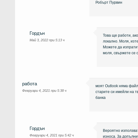
Робърт Пурвин
Гордън
Това ще работи, ак
Май 3, 2022 при 5:13 ч
локално. Моля, изт
Можете да изпратит
моля, свържете се 
работа
моят Outlook няма файл
Февруари 4, 2021 при 5:38 ч
старите си имейли на т
банка
Гордън
Вероятно използват
Февруари 4, 2021 при 5:42 ч
износа. За допълни