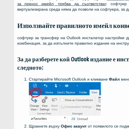
за пренос имейл, трябва да съответстват
. софтуер
виртуализирана среда няма да позволи на софтуера, за д
Използвайте правилното имейл конв
софтуер за трансфер на Outlook инсталатор настройки д
комбинация, за да изпълните правилно издание на инстр
За да разберете кой Outlook издание е и
следното:
Стартирайте Microsoft Outlook и кликване
Файл
мен
Щракнете върху
Офис акаунт
от появилото се под