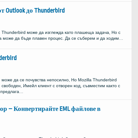
Outlook до Thunderbird
 Thunderbird може да изглежда като плашеща задача, Но с
а може да бъде плавен процес. Да се ​​съберем и да ходим…
erbird
може да се почувства непосилно, Но Mozilla Thunderbird
 свободен, Имейл клиент с отворен код, съвместим както с
d предлага…
тор – Конвертирайте EML файлове в