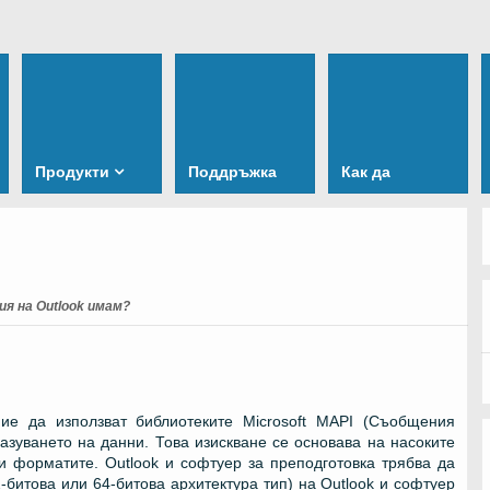
Продукти
Поддръжка
Как да
ия на Outlook имам?
е да използват библиотеките Microsoft MAPI (Съобщения
зуването на данни. Това изискване се основава на насоките
 и форматите. Outlook и софтуер за преподготовка трябва да
2-битова или 64-битова архитектура тип) на Outlook и софтуер