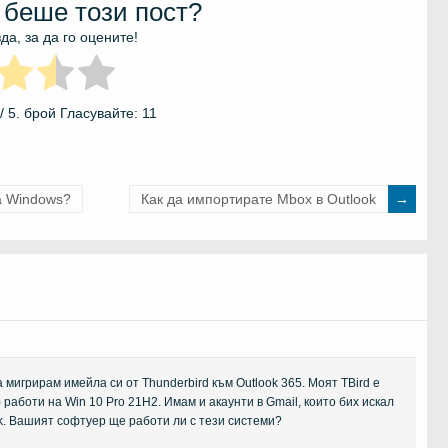
 беше този пост?
да, за да го оцените!
/ 5. брой Гласувайте:
11
за Windows?
Как да импортирате Mbox в Outlook
 мигрирам имейла си от Thunderbird към Outlook 365. Моят TBird е
) работи на Win 10 Pro 21H2. Имам и акаунти в Gmail, които бих искал
k. Вашият софтуер ще работи ли с тези системи?