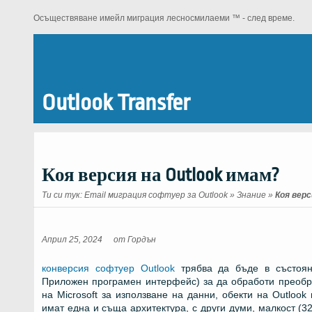
Осъществяване имейл миграция лесносмилаеми ™ - след време.
Outlook Transfer
Коя версия на Outlook имам?
Ти си тук:
Email миграция софтуер за Outlook
»
Знание
»
Коя верс
Април 25, 2024
от
Гордън
конверсия софтуер Outlook
трябва да бъде в състояни
Приложен програмен интерфейс) за да обработи преобра
на Microsoft за използване на данни, обекти на Outlook
имат една и съща архитектура, с други думи,
малкост (3