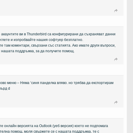
о акаунтите ви в Thunderbird са конфигурирани да съхраняват данни
еглете и изпробвайте нашия софтуер безплатно.
е там коментари, свързани със статията. Ако имате други въпроси,
с нашата поддръжка, за да получите помощ.
ово меню – Няма ‘синя панделка вляво. но трябва да експортирам
върд d
е онлайн версията на Outlook (уеб версия) което не подпомага
телна помощ, моля свържете се с нашата поддръжка, те с