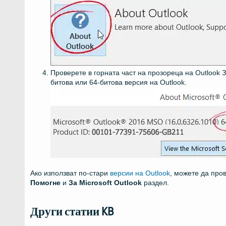
Проверете в горната част на прозореца на Outlook З
битова или 64-битова версия на Outlook.
Ако използват по-стари
версии на Outlook
, можете да пр
Помогне
и
За Microsoft Outlook
раздел.
Други статии KB