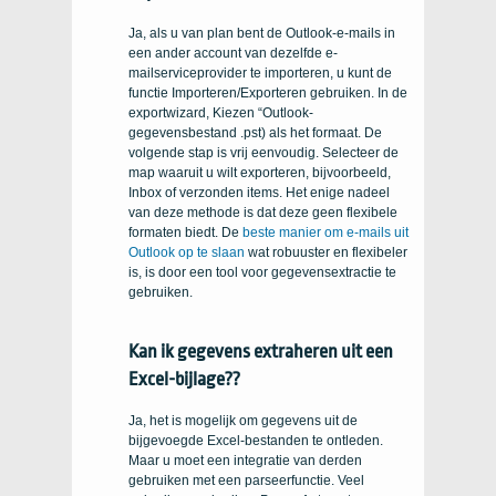
Ja, als u van plan bent de Outlook-e-mails in
een ander account van dezelfde e-
mailserviceprovider te importeren, u kunt de
functie Importeren/Exporteren gebruiken. In de
exportwizard, Kiezen “Outlook-
gegevensbestand .pst) als het formaat. De
volgende stap is vrij eenvoudig. Selecteer de
map waaruit u wilt exporteren, bijvoorbeeld,
Inbox of verzonden items. Het enige nadeel
van deze methode is dat deze geen flexibele
formaten biedt. De
beste manier om e-mails uit
Outlook op te slaan
wat robuuster en flexibeler
is, is door een tool voor gegevensextractie te
gebruiken.
Kan ik gegevens extraheren uit een
Excel-bijlage??
Ja, het is mogelijk om gegevens uit de
bijgevoegde Excel-bestanden te ontleden.
Maar u moet een integratie van derden
gebruiken met een parseerfunctie. Veel