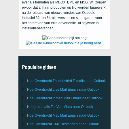
evenals formaten als MBOX, EML en MSG. Wij zorgen
ervoor dat al haar producten op tijd worden bijgewerkt
na de release van nieuwe versies van Outlook,
inclusief 32- en 64-bits versies, en staat garant voor
het ontbreken van elke advertentie- of spyware in
installatiebestanden ...
Populaire gidsen
Hoe Overdracht
Thunderbird
E-mails naar Outlook
Hoe Overdracht
Live Mail
Emails naar
Outlook
Hoe Overdracht
IncrediMail
Emails naar
Outlook
Hoe je e-mails Zet Van
Mbox
naar
Outlook
Hoe Overdracht
Mac Mail
Emails naar
Outlook
Hoe Overdracht
EML
Bestanden naar
Outlook