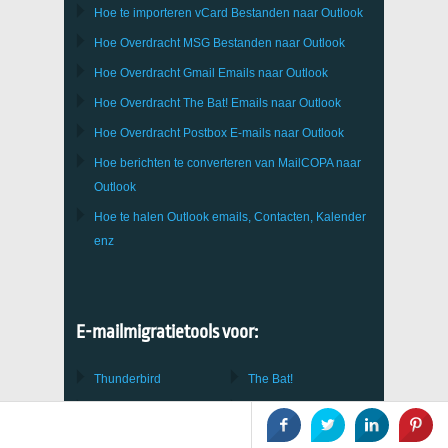
Hoe te importeren
vCard
Bestanden naar
Outlook
Hoe Overdracht
MSG
Bestanden naar
Outlook
Hoe Overdracht
Gmail
Emails naar
Outlook
Hoe Overdracht
The Bat!
Emails naar
Outlook
Hoe Overdracht
Postbox
E-mails naar Outlook
Hoe berichten te converteren van
MailCOPA
naar
Outlook
Hoe te halen
Outlook
emails, Contacten, Kalender
enz
E-mailmigratietools voor:
Thunderbird
The Bat!
IncrediMail
Turnpike
Mac Mail
Netscape