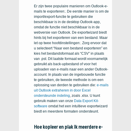
Er zijn twee populaire manieren om Outlook-e-
mails te exporteren:. De eerste manier is om de
import/export-functie te gebruiken die
beschikbaar is in de desktop Outlook-app,
omdat de functie niet beschikbaar is in de
webversie van Outlook. De exportwizard biedt
hints bij het exporteren van een bestand. Maar
let op twee hoofdinstellingen:. Zorg ervoor dat
u selecteert “Naar een bestand exporteren” en
kies het bestandsformaat als “CSV” in plaats
van .pst. Dit laatste formaat wordt voornamelijk
gebruikt als back-upbestand of voor het
uploaden van e-mails naar een ander Outlook-
account. In plaats van de ingebouwde functie
te gebruiken, de tweede methode is om een ​​
oplossing van derden te gebruiken die:
e-mails
uit Outlook extraheren in door Excel
ondersteunde indeling
, zoals .xlsx. U kunt
gebruik maken van onze
Data Export Kit-
software
omdat het een intuïtieve exportwizard
biedt en meerdere formaten ondersteunt.
Hoe kopieer en plak ik meerdere e-