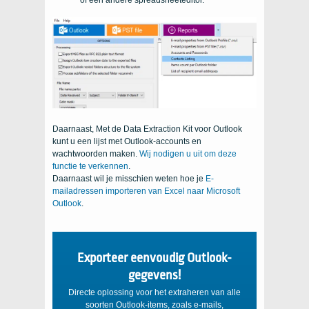
Daarnaast, Met de Data Extraction Kit voor Outlook
kunt u een lijst met Outlook-accounts en
wachtwoorden maken.
Wij nodigen u uit om deze
functie te verkennen
.
Daarnaast wil je misschien weten hoe je
E-
mailadressen importeren van Excel naar Microsoft
Outlook
.
Exporteer eenvoudig Outlook-
gegevens!
Directe oplossing voor het extraheren van alle
soorten Outlook-items, zoals e-mails,