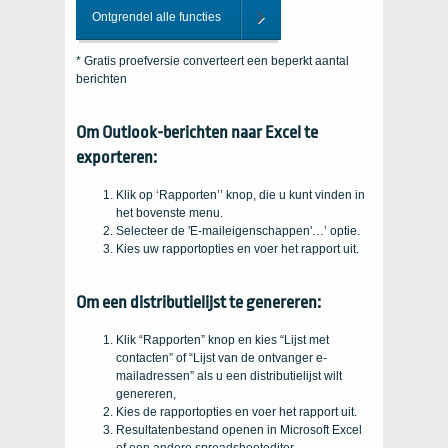
Ontgrendel alle functies
* Gratis proefversie converteert een beperkt aantal
berichten
Om Outlook-berichten naar Excel te
exporteren:
Klik op ‘Rapporten’’ knop, die u kunt vinden in
het bovenste menu.
Selecteer de 'E-maileigenschappen'…’ optie.
Kies uw rapportopties en voer het rapport uit.
Om een ​​distributielijst te genereren:
Klik “Rapporten” knop en kies “Lijst met
contacten” of “Lijst van de ontvanger e-
mailadressen” als u een distributielijst wilt
genereren,
Kies de rapportopties en voer het rapport uit.
Resultatenbestand openen in Microsoft Excel
of een andere spreadsheeteditor.