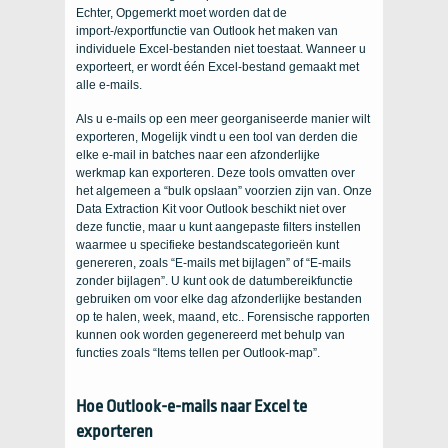
Echter, Opgemerkt moet worden dat de
import-/exportfunctie van Outlook het maken van
individuele Excel-bestanden niet toestaat. Wanneer u
exporteert, er wordt één Excel-bestand gemaakt met
alle e-mails.
Als u e-mails op een meer georganiseerde manier wilt
exporteren, Mogelijk vindt u een tool van derden die
elke e-mail in batches naar een afzonderlijke
werkmap kan exporteren. Deze tools omvatten over
het algemeen a “bulk opslaan” voorzien zijn van. Onze
Data Extraction Kit voor Outlook beschikt niet over
deze functie, maar u kunt aangepaste filters instellen
waarmee u specifieke bestandscategorieën kunt
genereren, zoals “E-mails met bijlagen” of “E-mails
zonder bijlagen”. U kunt ook de datumbereikfunctie
gebruiken om voor elke dag afzonderlijke bestanden
op te halen, week, maand, etc.. Forensische rapporten
kunnen ook worden gegenereerd met behulp van
functies zoals “Items tellen per Outlook-map”.
Hoe Outlook-e-mails naar Excel te
exporteren