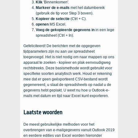
Klik
'Binnenkomen'.
Markeer de e-mails
met het datumbereik
(gebruik de tip voor Step 3 boven).
Kopieer de selectie
(Ctrl + C).
openen
MS Excel.
Voeg de gekopieerde gegevens in
in een lege
spreadsheet (Ctrl + In).
Gefeliciteerd! De berichten met de opgegeven
tijdparameters zijn nu aan uw spreadsheet
toegevoegd. Het is niet nodig om naar mappen op ons
apparaat te zoeken - kopieer en plak eenvoudigweg
rechtstreeks. Deze basismethode wordt gebruikt voor
specifieke soorten analytisch werk. Houd er rekening
mee dat er geen geëxporteerd CSV-bestand wordt
gegenereerd, u slaat de spreadsheets op nadat u de
gegevens hebt geplakt. U weet nu hoe u Outlook-e-
mails met datum en tijd naar Excel kunt exporteren.
Laatste woorden
De meest gebruikelijke methoden voor het
overbrengen van e-mailgegevens vanuit Outlook 2019
en eerdere edities van Excel worden hieronder