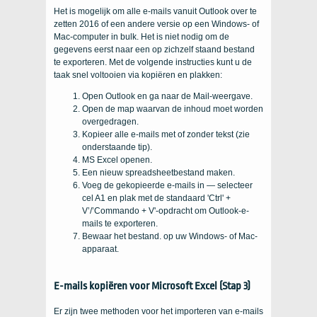
Het is mogelijk om alle e-mails vanuit Outlook over te
zetten 2016 of een andere versie op een Windows- of
Mac-computer in bulk. Het is niet nodig om de
gegevens eerst naar een op zichzelf staand bestand
te exporteren. Met de volgende instructies kunt u de
taak snel voltooien via kopiëren en plakken:
Open Outlook en ga naar de Mail-weergave.
Open de map waarvan de inhoud moet worden
overgedragen.
Kopieer alle e-mails met of zonder tekst (zie
onderstaande tip).
MS Excel openen.
Een nieuw spreadsheetbestand maken.
Voeg de gekopieerde e-mails in — selecteer
cel A1 en plak met de standaard 'Ctrl' +
V’/’Commando + V'-opdracht om Outlook-e-
mails te exporteren.
Bewaar het bestand. op uw Windows- of Mac-
apparaat.
E-mails kopiëren voor Microsoft Excel (Stap 3)
Er zijn twee methoden voor het importeren van e-mails