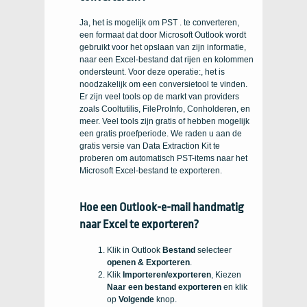
Ja, het is mogelijk om PST . te converteren,
een formaat dat door Microsoft Outlook wordt
gebruikt voor het opslaan van zijn informatie,
naar een Excel-bestand dat rijen en kolommen
ondersteunt. Voor deze operatie:, het is
noodzakelijk om een ​​conversietool te vinden.
Er zijn veel tools op de markt van providers
zoals Cooltutilis, FileProInfo, Conholderen, en
meer. Veel tools zijn gratis of hebben mogelijk
een gratis proefperiode. We raden u aan de
gratis versie van Data Extraction Kit te
proberen om automatisch PST-items naar het
Microsoft Excel-bestand te exporteren.
Hoe een Outlook-e-mail handmatig
naar Excel te exporteren?
Klik in Outlook
Bestand
selecteer
openen & Exporteren
.
Klik
Importeren/exporteren
, Kiezen
Naar een bestand exporteren
en klik
op
Volgende
knop.