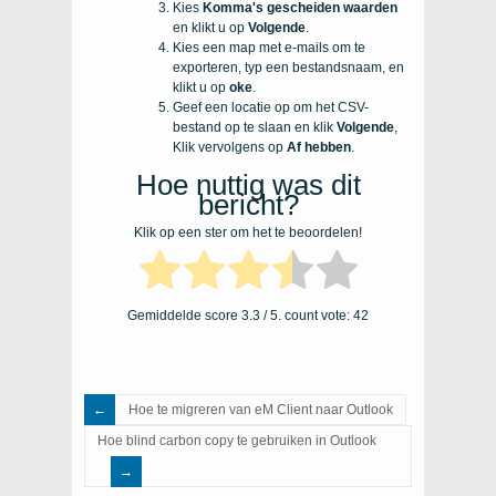
Kies
Komma's gescheiden waarden
en klikt u op
Volgende
.
Kies een map met e-mails om te
exporteren, typ een bestandsnaam, en
klikt u op
oke
.
Geef een locatie op om het CSV-
bestand op te slaan en klik
Volgende
,
Klik vervolgens op
Af hebben
.
Hoe nuttig was dit
bericht?
Klik op een ster om het te beoordelen!
Gemiddelde score
3.3
/ 5. count vote:
42
Hoe te migreren van eM Client naar Outlook
Hoe blind carbon copy te gebruiken in Outlook