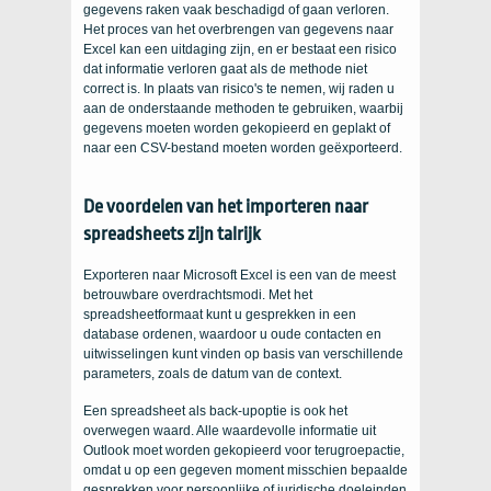
gegevens raken vaak beschadigd of gaan verloren.
Het proces van het overbrengen van gegevens naar
Excel kan een uitdaging zijn, en er bestaat een risico
dat informatie verloren gaat als de methode niet
correct is. In plaats van risico's te nemen, wij raden u
aan de onderstaande methoden te gebruiken, waarbij
gegevens moeten worden gekopieerd en geplakt of
naar een CSV-bestand moeten worden geëxporteerd.
De voordelen van het importeren naar
spreadsheets zijn talrijk
Exporteren naar Microsoft Excel is een van de meest
betrouwbare overdrachtsmodi. Met het
spreadsheetformaat kunt u gesprekken in een
database ordenen, waardoor u oude contacten en
uitwisselingen kunt vinden op basis van verschillende
parameters, zoals de datum van de context.
Een spreadsheet als back-upoptie is ook het
overwegen waard. Alle waardevolle informatie uit
Outlook moet worden gekopieerd voor terugroepactie,
omdat u op een gegeven moment misschien bepaalde
gesprekken voor persoonlijke of juridische doeleinden