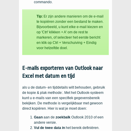
commando.
Tip:
Er zijn andere manieren om de e-mail
te kopiëren zonder een bestand te maken.
Bijvoorbeeld, u kunt elke e-mail kiezen en
op 'Ctrl' klikken + A' om de rest te
markeren, of selecteer het eerste bericht
en klik op Ctrl + Verschuiving + Eindig
voor hetzelfde doel.
E-mails exporteren van Outlook naar
Excel met datum en tijd
als u de datum- en tijddetails wilt behouden, gebruik
de kopie & plak methode:. Met het Outlook-systeem
kunt u e-mails van een specifiek gegevensbereik
bekijken. De methode is vergelijkbaar met gewoon
direct kopiëren. Hier is wat je moet doen:
Gaan
aan de
zoekbalk
Outlook 2010 of een
andere versie.
Vul de twee data in
het bereik definiëren.