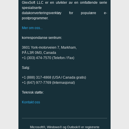
GlexSoft LLC er en utvikler av en omfattende serie
spesialiserte
datakonverteringsverktøy for populære e-
postprogrammer.
Mer om oss...
korrespondanse sentrum:
3601 York-motorveien 7, Markham,
PÅ L3R 0M3, Canada
+1 (303) 474-7570 (Telefon / Fax)
Salg:
+1 (888) 317-4868 (USA / Canada gratis)
+1 (647) 977-7769 (Internasjonal)
Teknisk støtte:
Kontakt oss
Microsoft®, Windows® og Outlook® er registrerte