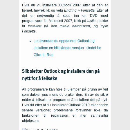
Hvis du vil installere Outlook 2007 etter at den er
fjernet, høyreklikk og velg
Endring
>
Fortsette.
Etter at
det er nødvendig å sette inn en DVD med
programvare fra Microsoft 2007, klikk på
utsikt
, plukke
ut
Installert på den lokale harddisken
, og trykk
Fortsette
.
Les hvordan du oppdaterer Outlook og
installere en frittstående versjon i stedet for
Click-to-Run
Slik sletter Outlook og installere den på
nytt for å feilsøke
All programvare kan føre til ulemper på grunn av feil
som dukker opp mens du bruker den. En av de sikre
måter å feilsøke et program er å installere det på nytt.
Hvis du etter at du installerer Outlook 2010 eller andre
senere versjoner, problemene forsvinner ikke, da
funksjonen til reparasjon er mer sannsynlig
uhjelpsom.