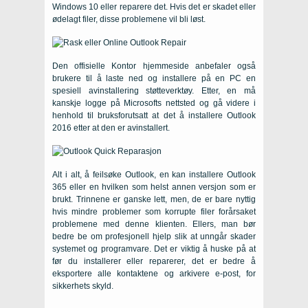
Windows 10 eller reparere det. Hvis det er skadet eller
ødelagt filer, disse problemene vil bli løst.
Den offisielle Kontor hjemmeside anbefaler også
brukere til å laste ned og installere på en PC en
spesiell avinstallering støtteverktøy. Etter, en må
kanskje logge på Microsofts nettsted og gå videre i
henhold til bruksforutsatt at det å installere Outlook
2016 etter at den er avinstallert.
Alt i alt, å feilsøke Outlook, en kan installere Outlook
365 eller en hvilken som helst annen versjon som er
brukt. Trinnene er ganske lett, men, de er bare nyttig
hvis mindre problemer som korrupte filer forårsaket
problemene med denne klienten. Ellers, man bør
bedre be om profesjonell hjelp slik at unngår skader
systemet og programvare. Det er viktig å huske på at
før du installerer eller reparerer, det er bedre å
eksportere alle kontaktene og arkivere e-post, for
sikkerhets skyld.