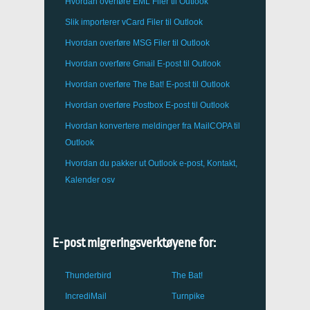
Hvordan overføre
EML
Filer til
Outlook
Slik importerer
vCard
Filer til
Outlook
Hvordan overføre
MSG
Filer til
Outlook
Hvordan overføre
Gmail
E-post til
Outlook
Hvordan overføre
The Bat!
E-post til
Outlook
Hvordan overføre
Postbox
E-post til Outlook
Hvordan konvertere meldinger fra
MailCOPA
til
Outlook
Hvordan du pakker ut
Outlook
e-post, Kontakt,
Kalender osv
E-post migreringsverktøyene for:
Thunderbird
The Bat!
IncrediMail
Turnpike