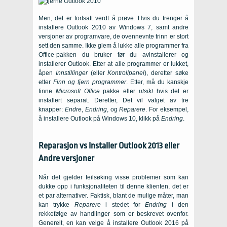
Men, det er fortsatt verdt å prøve. Hvis du trenger å
installere Outlook 2010 av Windows 7, samt andre
versjoner av programvare, de ovennevnte trinn er stort
sett den samme. Ikke glem å lukke alle programmer fra
Office-pakken du bruker før du avinstallerer og
installerer Outlook. Etter at alle programmer er lukket,
åpen
Innstillinger
(eller
Kontrollpanel
), deretter søke
etter
Finn og fjern programmer
. Etter, må du kanskje
finne
Microsoft Office
pakke eller
utsikt
hvis det er
installert separat. Deretter, Det vil valget av tre
knapper:
Endre
,
Endring
, og
Reparere
. For eksempel,
å installere Outlook på Windows 10, klikk på
Endring
.
Reparasjon vs Installer Outlook 2013 eller
Andre versjoner
Når det gjelder feilsøking visse problemer som kan
dukke opp i funksjonaliteten til denne klienten, det er
et par alternativer. Faktisk, blant de mulige måter, man
kan trykke
Reparere
i stedet for
Endring
i den
rekkefølge av handlinger som er beskrevet ovenfor.
Generelt, en kan velge å installere Outlook 2016 på