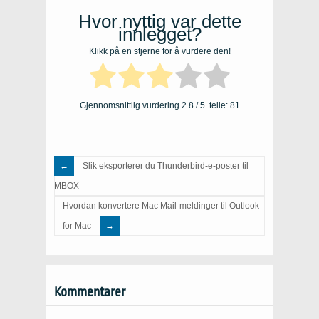
Hvor nyttig var dette
innlegget?
Klikk på en stjerne for å vurdere den!
Gjennomsnittlig vurdering
2.8
/ 5. telle:
81
Slik eksporterer du Thunderbird-e-poster til
MBOX
Hvordan konvertere Mac Mail-meldinger til Outlook
for Mac
Kommentarer