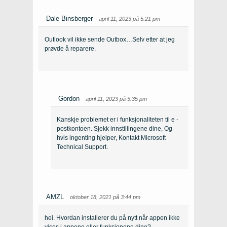
Dale Binsberger
april 11, 2023 på 5:21 pm
Outlook vil ikke sende Outbox…Selv etter at jeg
prøvde å reparere.
Gordon
april 11, 2023 på 5:35 pm
Kanskje problemet er i funksjonaliteten til e -
postkontoen. Sjekk innstillingene dine, Og
hvis ingenting hjelper, Kontakt Microsoft
Technical Support.
AMZL
oktober 18, 2021 på 3:44 pm
hei. Hvordan installerer du på nytt når appen ikke