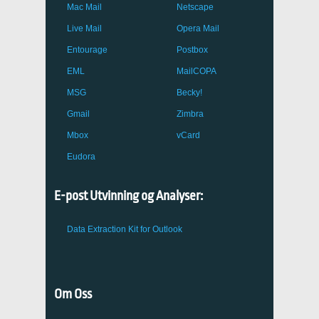
Mac Mail
Netscape
Live Mail
Opera Mail
Entourage
Postbox
EML
MailCOPA
MSG
Becky!
Gmail
Zimbra
Mbox
vCard
Eudora
E-post Utvinning og Analyser:
Data Extraction Kit for Outlook
Om Oss