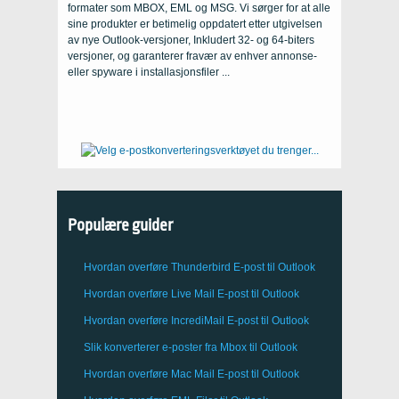
formater som MBOX, EML og MSG. Vi sørger for at alle
sine produkter er betimelig oppdatert etter utgivelsen
av nye Outlook-versjoner, Inkludert 32- og 64-biters
versjoner, og garanterer fravær av enhver annonse-
eller spyware i installasjonsfiler ...
Populære guider
Hvordan overføre
Thunderbird
E-post til Outlook
Hvordan overføre
Live Mail
E-post til
Outlook
Hvordan overføre
IncrediMail
E-post til
Outlook
Slik konverterer e-poster fra
Mbox
til
Outlook
Hvordan overføre
Mac Mail
E-post til
Outlook